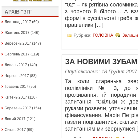
"02" – як рятівна соломинк
з чорного й білого… А вз
АРХІВ “ЗП”
формі в суспільстві треба 
Листопад 2017
(69)
працівники […]
Жовтень 2017
(146)
Рубрика:
ГОЛОВНА
Залиши
Вересень 2017
(147)
Серпень 2017
(119)
ЗА НОВИМИ ЗУБАМ
Липень 2017
(149)
Опубліковано: 18 Грудня 2007
Червень 2017
(83)
Та коли старенька звер
Травень 2017
(95)
поліклініки № 3, до я
проживання, їй порадили
Квітень 2017
(110)
запитання "Скільки ж дов
руками розвели, уточнивши
Березень 2017
(154)
фінансування. Марія Петрі
Лютий 2017
(121)
газети поцікавитися, скільк
запитанням ми звернулися 
Січень 2017
(69)