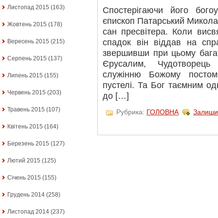
Листопад 2015
(163)
Спостерігаючи його бого
єпископ Патарський Микола
Жовтень 2015
(178)
сан пресвітера. Коли висв
спадок він віддав на спр
Вересень 2015
(215)
звершивши при цьому багат
Серпень 2015
(137)
Єрусалим, Чудотворець
служінню Божому посто
Липень 2015
(155)
пустелі. Та Бог таємним о
Червень 2015
(203)
до […]
Травень 2015
(107)
Рубрика:
ГОЛОВНА
Залиши
Квітень 2015
(164)
Березень 2015
(127)
Лютий 2015
(125)
Січень 2015
(155)
Грудень 2014
(258)
Листопад 2014
(237)