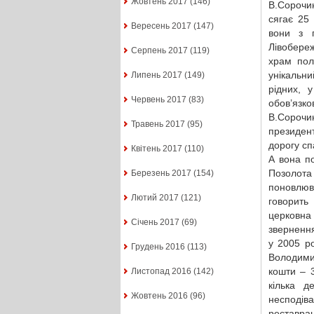
Жовтень 2017
(146)
В.Сорочи
сягає 25
Вересень 2017
(147)
вони з п
Лівобере
Серпень 2017
(119)
храм пол
унікальний
Липень 2017
(149)
рідних, 
Червень 2017
(83)
обов’язк
В.Сорочи
Травень 2017
(95)
президент
дорогу с
Квітень 2017
(110)
А вона п
Позолот
Березень 2017
(154)
поновлюв
Лютий 2017
(121)
говорить
церковна 
Січень 2017
(69)
звернення
у 2005 р
Грудень 2016
(113)
Володими
кошти – 
Листопад 2016
(142)
кілька д
Жовтень 2016
(96)
несподі
реставрац