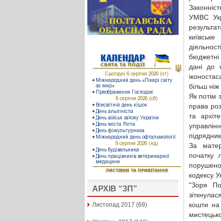
Законніс
УМВС Укр
результа
київське
діяльнос
бюджетні 
дані до 
іконоста
більш ніж
Як потім 
права роз
та архіт
управлінн
підрядник
За матер
початку 
порушено
кодексу У
"Зоря П
АРХІВ “ЗП”
зіткнулас
кошти на
Листопад 2017
(69)
мистецько