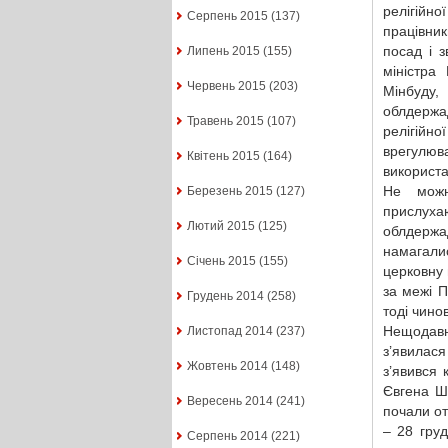
релігійн
Серпень 2015
(137)
працівник
посад і з
Липень 2015
(155)
міністра
Червень 2015
(203)
Мінбуду
облдержа
Травень 2015
(107)
релігійн
врегулюв
Квітень 2015
(164)
використа
Не можн
Березень 2015
(127)
прислуха
Лютий 2015
(125)
облдержад
намагали
Січень 2015
(155)
церковну 
за межі 
Грудень 2014
(258)
тоді чино
Нещодавн
Листопад 2014
(237)
з’явилас
Жовтень 2014
(148)
з’явився 
Євгена Ш
Вересень 2014
(241)
почали от
– 28 гру
Серпень 2014
(221)