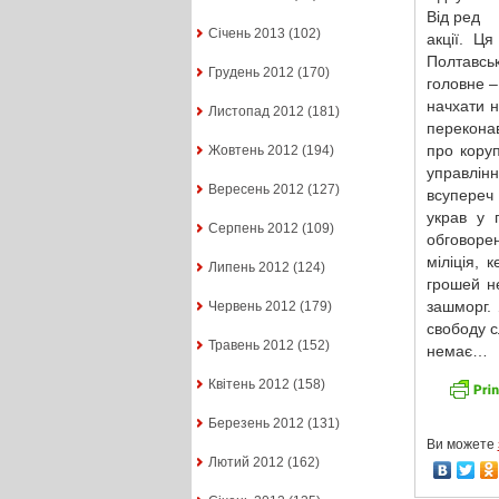
Від ред
Січень 2013
(102)
акції. Ц
Полтавсь
Грудень 2012
(170)
головне –
начхати н
Листопад 2012
(181)
перекона
про коруп
Жовтень 2012
(194)
управлінн
Вересень 2012
(127)
всупереч 
украв у 
Серпень 2012
(109)
обговоре
міліція, 
Липень 2012
(124)
грошей не
зашморг. 
Червень 2012
(179)
свободу с
Травень 2012
(152)
немає…
Квітень 2012
(158)
Березень 2012
(131)
Ви можете
Лютий 2012
(162)