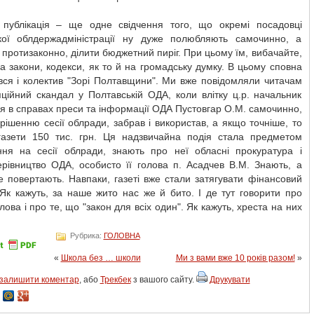
я публікація – ще одне свідчення того, що окремі посадовці
кої облдержадміністрації ну дуже полюбляють самочинно, а
 протизаконно, ділити бюджетний пиріг. При цьому їм, вибачайте,
а закони, кодекси, як то й на громадську думку. В цьому сповна
вся і колектив "Зорі Полтавщини". Ми вже повідомляли читачам
ційний скандал у Полтавській ОДА, коли влітку ц.р. начальник
я в справах преси та інформації ОДА Пустовгар О.М. самочинно,
рішенню сесії облради, забрав і використав, а якщо точніше, то
газети 150 тис. грн. Ця надзвичайна подія стала предметом
ння на сесії облради, знають про неї обласні прокуратура і
керівництво ОДА, особисто її голова п. Асадчев В.М. Знають, а
 повертають. Навпаки, газеті вже стали затягувати фінансовий
Як кажуть, за наше жито нас же й бито. І де тут говорити про
лова і про те, що "закон для всіх один". Як кажуть, хреста на них
Рубрика:
ГОЛОВНА
«
Школа без … школи
Ми з вами вже 10 років разом!
»
залишити коментар
, або
Трекбек
з вашого сайту.
Друкувати