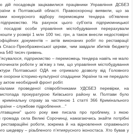
тю дій посадовців зацікавилися працівники Управління ДСБЕЗ
аїни в Полтавській області. Правоохоронці виявили, що за
тами конкурсного відбору переможцем тендера об’явлене
 підприємство. На рахунок цього суб’єкта підприємницької
ті посадові особи управління містобудування перерахували
кошти у розмірі 1 млн 100 тис. грн, а також внесли недостовірні
офіційних документів – актів виконаних робіт по реставрації
са Спасо-Преображенської церкви, чим завдали збитків бюджету
 на 540 тисяч гривень.
з’ясувалося, підприємство – переможець тендера навіть не мало
починати роботи у зв’язку з тим, що управління містобудування
ектури Полтавської ОДА не отримало дозволу від Головного
я охорони історико-культурної спадщини України та не передало
у актом необхідний фронт робіт.
іалами проведеної співробітниками УДСБЕЗ перевірки, на
листопада прокуратурою Київського району м. Полтави було
 кримінальну справу за частиною 1 статті 366 Кримінального
країни – службове підроблення…"
олтавщини" цього року вже писала про проблему, з якою
я громада села Великі Сорочинці, намагаючись знайти потрібні
 реставраційні роботи, зокрема й на відновлення справжнього
го шедевру – різьбленого п’ятиярусного іконостаса. Хто бував у