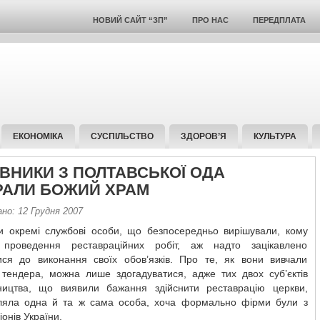
НОВИЙ САЙТ “ЗП”
ПРО НАС
ПЕРЕДПЛАТА
ЕКОНОМІКА
СУСПІЛЬСТВО
ЗДОРОВ’Я
КУЛЬТУРА
ВНИКИ З ПОЛТАВСЬКОЇ ОДА
РАЛИ БОЖИЙ ХРАМ
но: 12 Грудня 2007
ки окремі службові особи, що безпосередньо вирішували, кому
 проведення реставраційних робіт, аж надто зацікавлено
ися до виконання своїх обов’язків. Про те, як вони вивчали
в тендера, можна лише здогадуватися, адже тих двох суб’єктів
ництва, що виявили бажання здійснити реставрацію церкви,
ляла одна й та ж сама особа, хоча формально фірми були з
іонів України.