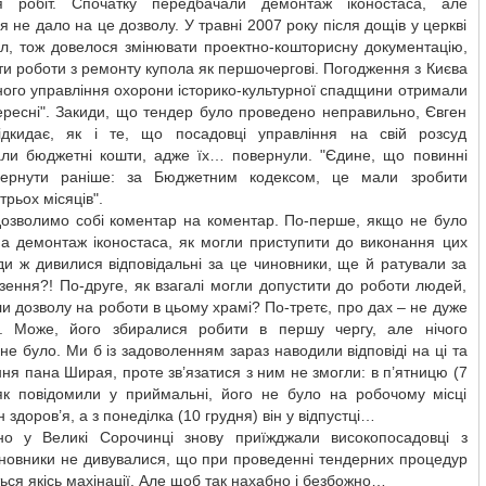
я робіт. Спочатку передбачали демонтаж іконостаса, але
я не дало на це дозволу. У травні 2007 року після дощів у церкві
ол, тож довелося змінювати проектно-кошторисну документацію,
и роботи з ремонту купола як першочергові. Погодження з Києва
ного управління охорони історико-культурної спадщини отримали
ересні". Закиди, що тендер було проведено неправильно, Євген
дкидає, як і те, що посадовці управління на свій розсуд
али бюджетні кошти, адже їх… повернули. "Єдине, що повинні
ернути раніше: за Бюджетним кодексом, це мали зробити
трьох місяців".
дозволимо собі коментар на коментар. По-перше, якщо не було
на демонтаж іконостаса, як могли приступити до виконання цих
ди ж дивилися відповідальні за це чиновники, ще й ратували за
зення?! По-друге, як взагалі могли допустити до роботи людей,
ли дозволу на роботи в цьому храмі? По-третє, про дах – не дуже
о. Може, його збиралися робити в першу чергу, але нічого
не було. Ми б із задоволенням зараз наводили відповіді на ці та
ння пана Ширая, проте зв’язатися з ним не змогли: в п’ятницю (7
 як повідомили у приймальні, його не було на робочому місці
 здоров’я, а з понеділка (10 грудня) він у відпустці…
о у Великі Сорочинці знову приїжджали високопосадовці з
иновники не дивувалися, що при проведенні тендерних процедур
ься якісь махінації. Але щоб так нахабно і безбожно…