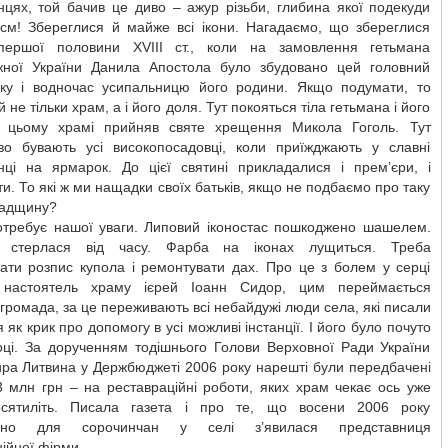
нцях, той бачив це диво – ажур різьби, глибина якої подекуди
 см! Збереглися й майже всі ікони. Нагадаємо, що збереглися
ершої половини XVIII ст., коли на замовлення гетьмана
жної України Данила Апостола було збудовано цей головний
ку і водночас усипальницю його родини. Якщо подумати, то
 не тільки храм, а і його доля. Тут покояться тіла гетьмана і його
у цьому храмі прийняв святе хрещення Микола Гоголь. Тут
ово бувають усі високопосадовці, коли приїжджають у славні
нці на ярмарок. До цієї святині прикладалися і прем’єри, і
и. То які ж ми нащадки своїх батьків, якщо не подбаємо про таку
падщину?
отребує нашої уваги. Липовий іконостас пошкоджено шашелем.
а стерлася від часу. Фарба на іконах лущиться. Треба
ати розпис купола і ремонтувати дах. Про це з болем у серці
 настоятель храму ієрей Іоанн Сидор, цим переймається
громада, за це переживають всі небайдужі люди села, які писали
 як крик про допомогу в усі можливі інстанції. І його було почуто
оці. За дорученням тодішнього Голови Верховної Ради України
ра Литвина у Держбюджеті 2006 року нарешті були передбачені
3 млн грн – на реставраційні роботи, яких храм чекає ось уже
есятиліть. Писала газета і про те, що восени 2006 року
вано для сорочинчан у селі з’явилася представниця
ійної фірми.