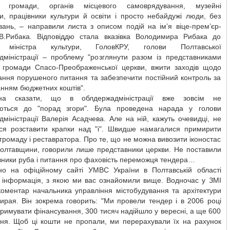
ої громади, органів місцевого самоврядування, музейні
и, працівники культури й освіти і просто небайдужі люди, без
вань, – направили листа з описом подій на ім’я віце-прем’єр-
 В.Рибака. Відповіддю стала вказівка Володимира Рибака до
, міністра культури, ГоловКРУ, голови Полтавської
дміністрації – проблему "розглянути разом із представниками
ої громади Спасо-Преображенської церкви, вжити заходів щодо
ання порушеного питання та забезпечити постійний контроль за
нням бюджетних коштів".
а сказати, що в облдержадміністрації вже зовсім не
ються до "порад згори". Була проведена нарада у голови
міністрації Валерія Асадчева. Але на ній, кажуть очевидці, не
ся розставити крапки над "і". Швидше намагалися примирити
громаду і реставратора. Про те, що не можна вивозити іконостас
Полтавщини, говорили лише представники церкви. Не поставили
вники руба і питання про фаховість переможця тендера…
о на офіційному сайті УМВС України в Полтавській області
я інформація, з якою ми вас ознайомили вище. Водночас у ЗМІ
коментар начальника управління містобудування та архітектури
ирая. Він зокрема говорить: "Ми провели тендер і в 2006 році
римувати фінансування, 300 тисяч надійшло у вересні, а ще 600
дня. Щоб ці кошти не пропали, ми перерахували їх на рахунок