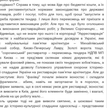
одівано? Справа в тому, що мова йде про бюджетні кошти, а їх
ання регламентується нормами законодавства про державні
 товарів, робіт і послуг, тобто для того, щоб гроші "запустити в
треба провести тендер. І лише його переможець міг приїхати в
редставитися виконавцем робіт. Але про те, що було оголошено
а виконання реставраційних робіт, у Великих Сорочинцях… не
йдивніше, що не знали про нього і в корпорації "Укрреставрація"
ємстві з найбагатшим реставраційним досвідом в Україні, яке
є найунікальніші пам’ятки архітектури – Михайлівський
рхий собор, Києво-Печерську Лавру, Золоті ворота тощо.
ь "сорочинський" реставратор – переможець тендера НДПВ МП
 з Києва – не пред’явив селянам ніяких документів, які б
ували фаховий рівень, не показав своїх тендерних зобов’язань, а
– не надав дозволу Головного управління охорони історико-
ї спадщини України на реставрацію пам’ятки архітектури. Але до
риступив: його "фахівці" почали знімати іконостас і складати
 фрагменти… абияк, навіть не загортаючи їх в поролон, а
фірми заявила, що в селі немає умов для реставрації, іконостас
я вивозити в Київ, деякі його елементи буде замінено, і взагалі,
ьйонів на цю роботу мало…
ль церкви тоді не дав вивезти святиню, а шоковані таким
ям до історико-культурної спадщини односельці – представники