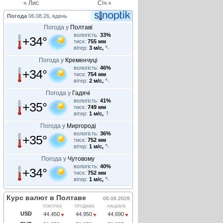
« Лис
Січ »
Погода
06.08.26, вдень
Погода у
Полтаві
вологість:
33%
+34°
тиск:
755 мм
вітер:
3 м/с,
Погода у
Кременчуці
вологість:
46%
+34°
тиск:
754 мм
вітер:
2 м/с,
Погода у
Гадячі
вологість:
41%
+35°
тиск:
749 мм
вітер:
1 м/с,
Погода у
Миргороді
вологість:
36%
+35°
тиск:
752 мм
вітер:
1 м/с,
Погода у
Чутовому
вологість:
40%
+34°
тиск:
752 мм
вітер:
1 м/с,