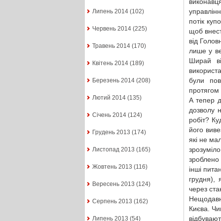
виконавц
управлінн
Липень 2014
(102)
потік куп
Червень 2014
(225)
щоб внест
від Голов
Травень 2014
(170)
лише у в
Ширай ві
Квітень 2014
(189)
використ
були пов
Березень 2014
(208)
протягом 
Лютий 2014
(135)
А тепер 
дозволу 
Січень 2014
(124)
робіт? Ку
його виве
Грудень 2013
(174)
які не ма
зрозуміл
Листопад 2013
(165)
зроблено 
Жовтень 2013
(116)
інші пита
грудня),
Вересень 2013
(124)
через стан
Нещодавн
Серпень 2013
(162)
Києва. Ч
відбувают
Липень 2013
(54)