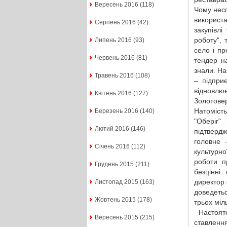
Вересень 2016
(118)
Чому несп
використ
Серпень 2016
(42)
закупівлі
роботу", 
Липень 2016
(93)
село і п
Червень 2016
(81)
тендер н
знали. На
Травень 2016
(108)
– підпри
відновлю
Квітень 2016
(127)
Золотове
Натоміст
Березень 2016
(140)
"Оберіг"
Лютий 2016
(146)
підтвердж
головне 
Січень 2016
(112)
культурно
роботи п
Грудень 2015
(211)
безцінні
директор 
Листопад 2015
(163)
доведетьс
Жовтень 2015
(178)
трьох міл
Настояте
Вересень 2015
(215)
ставленн