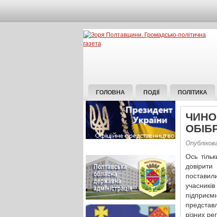
ГОЛОВНА
ПОДІЇ
ПОЛІТИКА
ЧИНО
ОБІБ
Опублікова
Ось тіль
довірити
поставил
учасникі
підприєм
представ
різних рег