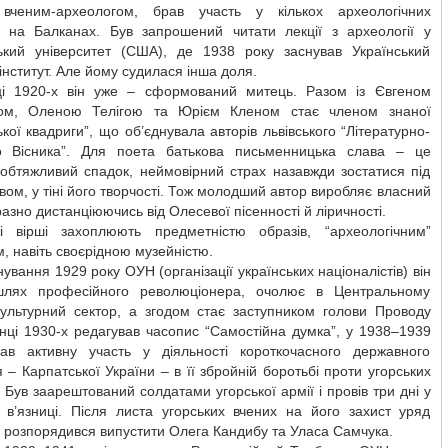
вченим-археологом, брав участь у кількох археологічних
х на Балканах. Був запрошений читати лекції з археології у
ький університет (США), де 1938 року заснував Український
інститут. Але йому судилася інша доля.
ці 1920-х він уже – сформований митець. Разом із Євгеном
ом, Оленою Телігою та Юрієм Кленом стає членом знаної
ської квадриги”, що об’єднувала авторів львівського “Літературно-
о Вісника”. Для поета батькова письменницька слава – це
 обтяжливий спадок, неймовірний страх назавжди зостатися під
вом, у тіні його творчості. Тож молодший автор виробляє власний
разно дистанціюючись від Олесевої пісенності й ліричності.
і вірші захоплюють предметністю образів, “археологічним”
, навіть своєрідною музейністю.
нування 1929 року ОУН (організації українських націоналістів) він
лях професійного революціонера, очолює в Центральному
культурний сектор, а згодом стає заступником голови Проводу
нці 1930-х редагував часопис “Самостійна думка”, у 1938–1939
ав активну участь у діяльності короткочасного державного
 – Карпатської України – в її збройній боротьбі проти угорських
. Був заарештований солдатами угорської армії і провів три дні у
й в’язниці. Після листа угорських вчених на його захист уряд
розпорядився випустити Олега Кандибу та Уласа Самчука.