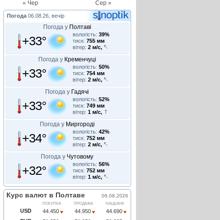
« Чер
Сер »
Погода
06.08.26, вечір
Погода у
Полтаві
вологість:
39%
+33°
тиск:
755 мм
вітер:
2 м/с,
Погода у
Кременчуці
вологість:
50%
+33°
тиск:
754 мм
вітер:
2 м/с,
Погода у
Гадячі
вологість:
52%
+33°
тиск:
749 мм
вітер:
1 м/с,
Погода у
Миргороді
вологість:
42%
+34°
тиск:
752 мм
вітер:
2 м/с,
Погода у
Чутовому
вологість:
56%
+32°
тиск:
752 мм
вітер:
1 м/с,