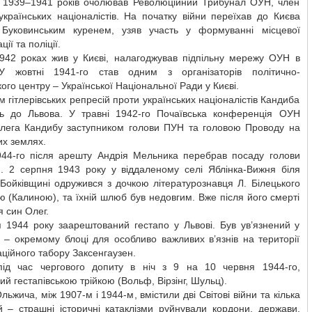
 1939–1941 років очолював Революційний Трибунал ОУН, член
країнських націоналістів. На початку війни переїхав до Києва
Буковинським куренем, узяв участь у формуванні місцевої
ції та поліції.
942 роках жив у Києві, налагоджував підпільну мережу ОУН в
 У жовтні 1941-го став одним з організаторів політично-
ого центру – Української Національної Ради у Києві.
м гітлерівських репресій проти українських націоналістів Кандиба
ть до Львова. У травні 1942-го Почаївська конференція ОУН
лега Кандибу заступником голови ПУН та головою Проводу на
их землях.
1944-го після арешту Андрія Мельника перебрав посаду голови
 2 серпня 1943 року у віддаленому селі Яблінка-Вижня біля
Бойківщині одружився з дочкою літературознавця Л. Білецького
 (Калиною), та їхній шлюб був недовгим. Вже після його смерті
 син Олег.
я 1944 року заарештований гестапо у Львові. Був ув’язнений у
 – окремому блоці для особливо важливих в’язнів на території
ційного табору Заксенгаузен.
під час чергового допиту в ніч з 9 на 10 червня 1944-го,
ий гестапівською трійкою (Вольф, Вірзінг, Шульц).
Ольжича, між 1907-м і 1944-м, вмістили дві Світові війни та кілька
й – страшні історичні катаклізми руйнували кордони, держави,