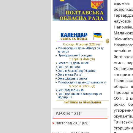
відомим 
розкопка
Гарвардс
науковий 
Наприкін
Маланюк
“вісників
Науковог
незмінно
його впли
стиль, ви
Ольжичев
колоритом
Після зас
обирає ш
Проводі 
ОУН. В кі
роках бр
утворення
АРХІВ “ЗП”
окупантів
Тячівські
Листопад 2017
(69)
Угорщини 