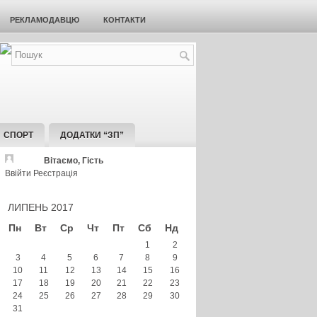
РЕКЛАМОДАВЦЮ
КОНТАКТИ
СПОРТ
ДОДАТКИ “ЗП”
Вітаємо, Гість
Ввійти
Реєстрація
ЛИПЕНЬ 2017
Пн
Вт
Ср
Чт
Пт
Сб
Нд
1
2
3
4
5
6
7
8
9
10
11
12
13
14
15
16
17
18
19
20
21
22
23
24
25
26
27
28
29
30
31