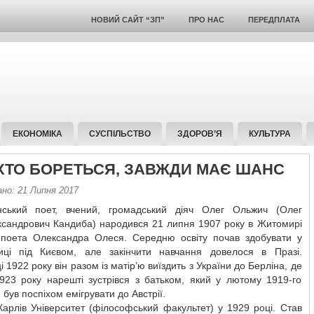
НОВИЙ САЙТ “ЗП”
ПРО НАС
ПЕРЕДПЛАТА
ЕКОНОМІКА
СУСПІЛЬСТВО
ЗДОРОВ’Я
КУЛЬТУРА
 ХТО БОРЕТЬСЯ, ЗАВЖДИ МАЄ ШАНС
ано: 21 Липня 2017
нський поет, вчений, громадський діяч Олег Ольжич (Олег
сандрович Кандиба) народився 21 липня 1907 року в Житомирі
 поета Олександра Олеся. Середню освіту почав здобувати у
иці під Києвом, але закінчити навчання довелося в Празі.
і 1922 року він разом із матір’ю виїздить з України до Берліна, де
1923 року нарешті зустрівся з батьком, який у лютому 1919-го
був поспіхом емігрувати до Австрії.
Карлів Університет (філософський факультет) у 1929 році. Став