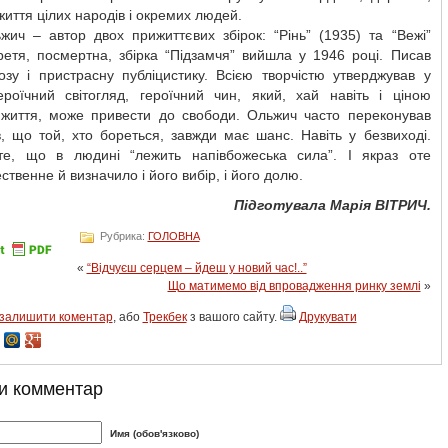
життя цілих народів і окремих людей.
жич – автор двох прижиттєвих збірок: “Рінь” (1935) та “Вежі”
ретя, посмертна, збірка “Підзамчя” вийшла у 1946 році. Писав
озу і пристрасну публіцистику. Всією творчістю утверджував у
героїчний світогляд, героїчний чин, який, хай навіть і ціною
 життя, може привести до свободи. Ольжич часто переконував
, що той, хто бореться, завжди має шанс. Навіть у безвиході.
те, що в людині “лежить напівбожеська сила”. І якраз оте
ственне й визначило і його вибір, і його долю.
Підготувала Марія ВІТРИЧ.
Рубрика:
ГОЛОВНА
«
“Відчуєш серцем – йдеш у новий час!..”
Що матимемо від впровадження ринку землі
»
залишити коментар
, або
Трекбек
з вашого сайту.
Друкувати
и комментар
Имя (обов'язково)