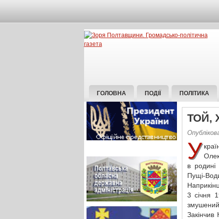
ГОЛОВНА
ПОДІЇ
ПОЛІТИКА
ТОЙ,
Опубліков
У
краї
Олек
в родині
Пущі-Вод
Наприкінц
3 січня 
змушений 
Закінчив 