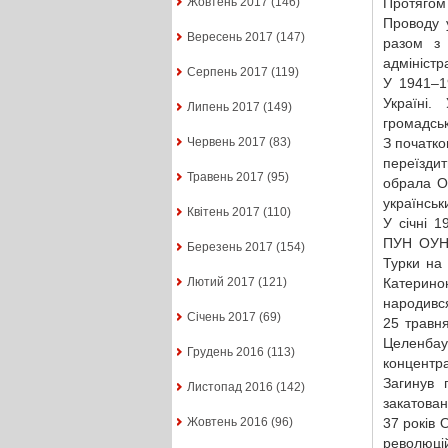
Протягом
Жовтень 2017
(146)
Проводу у
Вересень 2017
(147)
разом з 
адміністра
Серпень 2017
(119)
У 1941–1
Україні.
Липень 2017
(149)
громадськ
З початко
Червень 2017
(83)
переїзди
Травень 2017
(95)
обрала О
українськ
Квітень 2017
(110)
У січні 
ПУН ОУН.
Березень 2017
(154)
Турки на 
Катериною
Лютий 2017
(121)
народився
Січень 2017
(69)
25 травн
Целенбау
Грудень 2016
(113)
концентра
Загинув 
Листопад 2016
(142)
закатован
37 років 
Жовтень 2016
(96)
революці