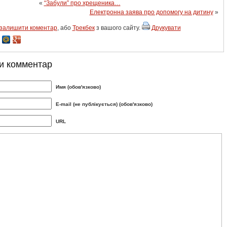
«
“Забули” про хрещеника…
Електронна заява про допомогу на дитину
»
залишити коментар
, або
Трекбек
з вашого сайту.
Друкувати
и комментар
Имя (обов'язково)
E-mail (не публікується) (обов'язково)
URL