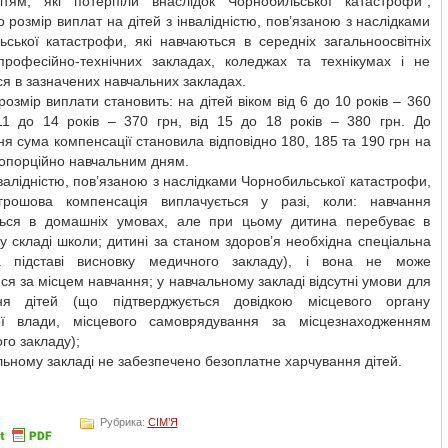
ітям, які потерпіли внаслідок Чорнобильської катастрофи”,
 розмір виплат на дітей з інвалідністю, пов’язаною з наслідками
ської катастрофи, які навчаються в середніх загальноосвітніх
професійно-технічних закладах, коледжах та технікумах і не
я в зазначених навчальних закладах.
розмір виплати становить: на дітей віком від 6 до 10 років – 360
 11 до 14 років – 370 грн, від 15 до 18 років – 380 грн. До
я сума компенсації становила відповідно 180, 185 та 190 грн на
опорційно навчальним дням.
нвалідністю, пов’язаною з наслідками Чорнобильської катастрофи,
грошова компенсація виплачується у разі, коли: навчання
ться в домашніх умовах, але при цьому дитина перебуває в
у складі школи; дитині за станом здоров’я необхідна спеціальна
а підставі висновку медичного закладу), і вона не може
ся за місцем навчання; у навчальному закладі відсутні умови для
ня дітей (що підтверджується довідкою місцевого органу
ої влади, місцевого самоврядування за місцезнаходженням
го закладу);
льному закладі не забезпечено безоплатне харчування дітей.
Рубрика:
СІМ’Я