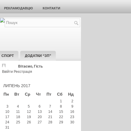
РЕКЛАМОДАВЦЮ
КОНТАКТИ
СПОРТ
ДОДАТКИ “ЗП”
Вітаємо, Гість
Ввійти
Реєстрація
ЛИПЕНЬ 2017
Пн
Вт
Ср
Чт
Пт
Сб
Нд
1
2
3
4
5
6
7
8
9
10
11
12
13
14
15
16
17
18
19
20
21
22
23
24
25
26
27
28
29
30
31