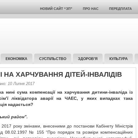
НОВИЙ САЙТ “ЗП”
ПРО НАС
ПЕРЕДПЛАТА
ЕКОНОМІКА
СУСПІЛЬСТВО
ЗДОРОВ’Я
КУЛЬТУРА
І НА ХАРЧУВАННЯ ДІТЕЙ-ІНВАЛІДІВ
ано: 10 Липня 2017
ка нині сума компенсації на харчування дитини-інваліда із
сім’ї ліквідатора аварії на ЧАЕС, у яких випадках така
ція надається?
кий район”.
я 2017 року змінами, внесеними до постанови Кабінету Міністрів
від 08.02.1997 № 155 “Про порядок та розміри компенсаційних