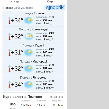
« Чер
Сер »
Погода
08.08.26, ранок
Погода у
Полтаві
вологість:
31%
+34°
тиск:
752 мм
вітер:
3 м/с,
Погода у
Кременчуці
вологість:
49%
+32°
тиск:
752 мм
вітер:
2 м/с,
Погода у
Гадячі
вологість:
49%
+31°
тиск:
748 мм
вітер:
2 м/с,
Погода у
Миргороді
вологість:
41%
+32°
тиск:
751 мм
вітер:
2 м/с,
Погода у
Чутовому
вологість:
41%
+34°
тиск:
750 мм
вітер:
3 м/с,