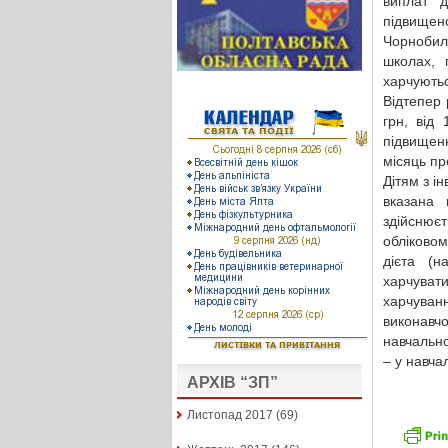
виплат д
підвищено
Чорнобиль
школах, 
харчуютьс
Відтепер 
грн, від
підвищенн
місяць пр
Дітям з і
вказана 
здійснює
обліковом
дієта (н
харчувати
харчуван
виконавч
навчально
– у навча
АРХІВ “ЗП”
Листопад 2017
(69)