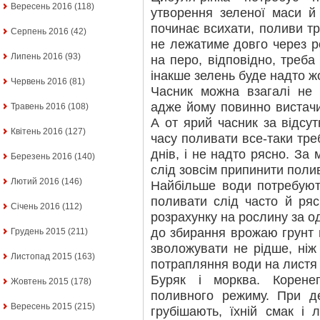
Вересень 2016
(118)
утворення зеленої маси й
починає всихати, поливи т
Серпень 2016
(42)
не лежатиме довго через 
Липень 2016
(93)
на перо, відповідно, треба
інакше зелень буде надто ж
Червень 2016
(81)
Часник можна взагалі не 
адже йому повинно вистачи
Травень 2016
(108)
А от ярий часник за відсут
Квітень 2016
(127)
часу поливати все-таки треб
днів, і не надто рясно. За
Березень 2016
(140)
слід зовсім припинити поли
Лютий 2016
(146)
Найбільше води потребують
поливати слід часто й ря
Січень 2016
(112)
розрахунку на рослину за о
до збирання врожаю грунт 
Грудень 2015
(211)
зволожувати не рідше, ніж
Листопад 2015
(163)
потрапляння води на листя 
Буряк і морква. Корене
Жовтень 2015
(178)
поливного режиму. При де
Вересень 2015
(215)
грубішають, їхній смак і 