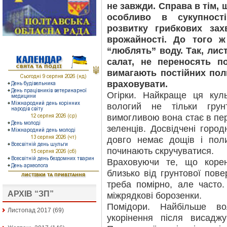
не завжди. Справа в тім, 
особливо в сукупност
розвитку грибкових за
врожайності. До того 
“люблять” воду. Так, лист
салат, не переносять п
вимагають постійних поли
враховувати.
Огірки. Найкраще ця кул
вологий не тільки гру
вимогливою вона стає в пер
зеленців. Досвідчені город
довго немає дощів і поли
починають скручуватися.
Враховуючи те, що корен
близько від грунтової пове
треба помірно, але часто
АРХІВ “ЗП”
міжрядкові борозенки.
Помідори. Найбільше в
Листопад 2017
(69)
укорінення після висаджу