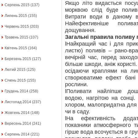
Якщо літо видасться посу
Серпень 2015
(137)
морквою слід буде полив
Витрати води в даному 
Липень 2015
(155)
Найефективніше полив
Червень 2015
(203)
дощування.
Загальні правила поливу
Травень 2015
(107)
lНайкращий час і для прик
Квітень 2015
(164)
листю) поливів – рано-вра
вечірній час, перед заход
Березень 2015
(127)
більше шкоди, аніж користі
Лютий 2015
(125)
осідаючи краплями на лис
створюватиме ефект бані
Січень 2015
(155)
рослини.
lПоливати найліпше дощ
Грудень 2014
(258)
водою, нагрітою на сонці.
Листопад 2014
(237)
хлором, малопридатна для 
чи в саду.
Жовтень 2014
(148)
lНа ефективність дода
Вересень 2014
(241)
показники атмосферного ти
гірше вода всочується в гр
Серпень 2014
(221)