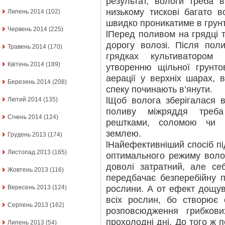
результат, вологи треба 
низькому тискові багато 
Липень 2014
(102)
швидко проникатиме в грун
Червень 2014
(225)
lПеред поливом на грядці 
дорогу волозі. Після пол
Травень 2014
(170)
грядках культиватором
Квітень 2014
(189)
утворенню щільної грунто
аерації у верхніх шарах, 
Березень 2014
(208)
спеку починають в’янути.
lЩоб волога зберігалася в
Лютий 2014
(135)
поливу міжряддя треба
Січень 2014
(124)
рештками, соломою чи 
землею.
Грудень 2013
(174)
lНайефективніший спосіб пі
Листопад 2013
(165)
оптимального режиму воло
доволі затратний, але се
Жовтень 2013
(116)
передбачає безперебійну п
рослини. А от ефект дощу
Вересень 2013
(124)
всіх рослин, бо створює
Серпень 2013
(162)
розповсюдження грибков
прохолодні дні. До того ж 
Липень 2013
(54)