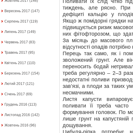
Поливати їх слід чітко пі
Жовтень 2017
(146)
тиждень, але рясно. При 
Вересень 2017
(147)
дефіциті кальцію у плоді
Якщо ж помідорні грядки н
Серпень 2017
(119)
підвищується ризик масовог
Липень 2017
(149)
них фітофторозом, що зда
За місяць до масового пл
Червень 2017
(83)
відсутності опадів потрібно
Перець так само, як і пом
Травень 2017
(95)
зволожений грунт. Але він
Квітень 2017
(110)
переносить бодай нетривал
треба регулярно – 2–3 раз
Березень 2017
(154)
недостатні поливи призводя
Лютий 2017
(121)
зав’язі, а плоди за таких 
несмачними.
Січень 2017
(69)
Листя капусти випарову
Грудень 2016
(113)
поливати її треба часто
формування головок. По мо
Листопад 2016
(142)
лише грунт на капустяній 
дощування.
Жовтень 2016
(96)
Цибуля-ріпка потребує 