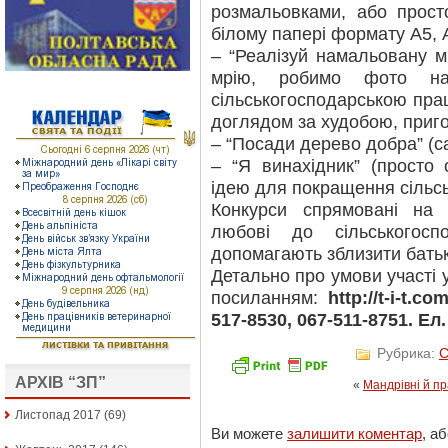
розмальовками, або прос
білому папері формату А5, А
– “Реалізуй намальовану м
мрію, робимо фото на
сільськогосподарською пра
доглядом за худобою, приг
– “Посади дерево добра” (с
– “Я винахідник” (прост
ідею для покращення сільсь
Конкурси спрямовані на
любові до сільськогосп
допомагають зблизити батькі
Детально про умови участі 
посиланням:
http://t-i-t.
517-8530, 067-511-8751. Ел.
Рубрика:
С
АРХІВ “ЗП”
«
Мандрівні й п
Листопад 2017
(69)
Ви можете
залишити коментар
, а