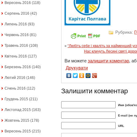
Вересень 2016
(118)
Серпень 2016
(42)
Липень 2016
(93)
Рубрика:
Червень 2016
(81)
Травень 2016
(108)
«
“Любіть себе і хваліть за найменший усп
Нас кличуть Лесині святі доро
Квітень 2016
(127)
Ви можете
залишити коментар
, а
Березень 2016
(140)
Друкувати
Лютий 2016
(146)
Січень 2016
(112)
Залишити комментар
Грудень 2015
(211)
Имя (обов'я
Листопад 2015
(163)
E-mail (не п
Жовтень 2015
(178)
URL
Вересень 2015
(215)