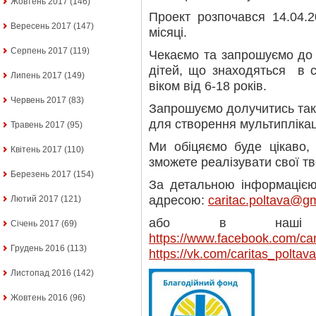
Жовтень 2017
(146)
Проект розпочався 14.04.
Вересень 2017
(147)
місяці.
Серпень 2017
(119)
Чекаємо та запрошуємо до 
дітей, що знаходяться в 
Липень 2017
(149)
віком від 6-18 років.
Червень 2017
(83)
Запрошуємо долучитись тако
для створення мультиплікац
Травень 2017
(95)
Ми обіцяємо буде цікаво,
Квітень 2017
(110)
зможете реалізувати свої тво
Березень 2017
(154)
За детальною інформацією
адресою:
caritac.poltava@g
Лютий 2017
(121)
або в наші со
Січень 2017
(69)
https://www.facebook.com/cari
Грудень 2016
(113)
https://vk.com/caritas_poltava
Листопад 2016
(142)
Жовтень 2016
(96)