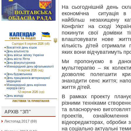
На сьогоднішній день скл
економічна ситуація в 
найбільш незахищену ка
Конфлікт на сході Украї
покинути свої домівки т
влаштовувати нове жит
кількість дітей отримали 
яких вони відчуватимуть пр
Ми пропонуємо в даном
мульттерапію – як колекти
дозволяє полегшити кри
знаходити сенс життя; нап
життя дітей.
В рамках проекту планує
різними техніками створен
та власноручно виготовлять
АРХІВ “ЗП”
проектів, ознайомле
відеоредакторах, обробки 
Листопад 2017
(69)
на соціально актуальні тем