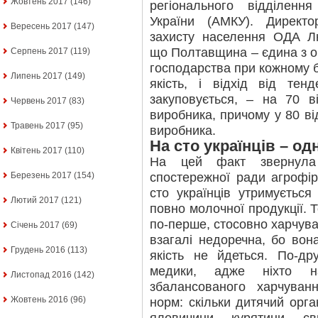
Жовтень 2017
(146)
регіонального відділенн
України (АМКУ). Директо
Вересень 2017
(147)
захисту населення ОДА Л
що Полтавщина – єдина з об
Серпень 2017
(119)
господарства при кожному бу
Липень 2017
(149)
якість, і відхід від те
закуповується, – на 70 в
Червень 2017
(83)
виробника, причому у 80 ві
Травень 2017
(95)
виробника.
На сто українців – од
Квітень 2017
(110)
На цей факт звернула 
спостережної ради агрофір
Березень 2017
(154)
сто українців утримуєтьс
Лютий 2017
(121)
повно молочної продукції. Т
по-перше, стосовно харчув
Січень 2017
(69)
взагалі недоречна, бо вон
Грудень 2016
(113)
якість не йдеться. По-др
медики, адже ніхто н
Листопад 2016
(142)
збалансованого харчуванн
Жовтень 2016
(96)
норм: скільки дитячий орга