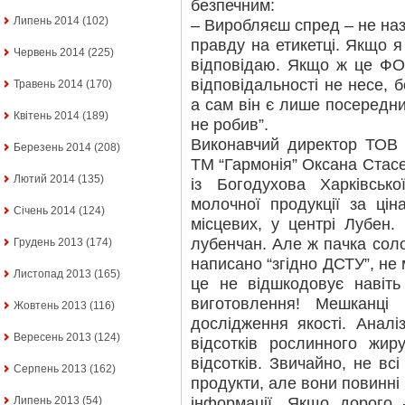
безпечним:
Липень 2014
(102)
– Виробляєш спред – не на
правду на етикетці. Якщо я
Червень 2014
(225)
відповідаю. Якщо ж це ФОП
відповідальності не несе, 
Травень 2014
(170)
а сам він є лише посередни
Квітень 2014
(189)
не робив”.
Виконавчий директор ТОВ 
Березень 2014
(208)
ТМ “Гармонія” Оксана Стас
Лютий 2014
(135)
із Богодухова Харківськ
молочної продукції за ці
Січень 2014
(124)
місцевих, у центрі Лубен.
лубенчан. Але ж пачка сол
Грудень 2013
(174)
написано “згідно ДСТУ”, не
Листопад 2013
(165)
це не відшкодовує навіть
виготовлення! Мешканці
Жовтень 2013
(116)
дослідження якості. Аналі
Вересень 2013
(124)
відсотків рослинного жир
відсотків. Звичайно, не вс
Серпень 2013
(162)
продукти, але вони повинні
інформації. Якщо дорого
Липень 2013
(54)