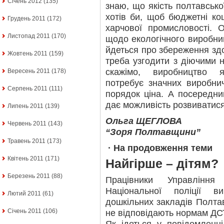
Січень 2012
(135)
знаю, що якість полтавсько
хотів би, щоб бюджетні ко
Грудень 2011
(172)
харчової промисловості. 
Листопад 2011
(170)
щодо екологічного виробниц
йдеться про збереження здор
Жовтень 2011
(159)
треба узгодити з діючими 
скажімо, виробництво 
Вересень 2011
(178)
потребує значних виробни
Серпень 2011
(111)
порядок ціна. А посередни
дає можливість розвиватися 
Липень 2011
(139)
Ольга ЩЕГЛОВА
Червень 2011
(143)
“Зоря Полтавщини”
Травень 2011
(173)
· На продовження теми
Квітень 2011
(171)
Найгірше – дітям?
Березень 2011
(88)
Працівники Управління
Національної поліції 
Лютий 2011
(61)
дошкільних закладів Полта
Січень 2011
(106)
не відповідають нормам ДС