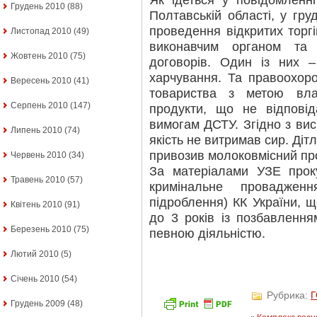
Як ідеться у повідомленні
Грудень 2010
(88)
Полтавській області, у гру
проведення відкритих торгі
Листопад 2010
(49)
виконавчим органом та
Жовтень 2010
(75)
договорів. Один із них 
харчування. Та правоохор
Вересень 2010
(41)
товариства з метою вла
Серпень 2010
(147)
продукти, що не відповід
вимогам ДСТУ. Згідно з вис
Липень 2010
(74)
якість не витримав сир. Діт
привозив молоковмісний пр
Червень 2010
(34)
За матеріалами УЗЕ прок
Травень 2010
(57)
кримінальне проваджен
підроблення) КК України, 
Квітень 2010
(91)
до 3 років із позбавленн
Березень 2010
(75)
певною діяльністю.
Лютий 2010
(5)
Січень 2010
(54)
Рубрика:
Грудень 2009
(48)