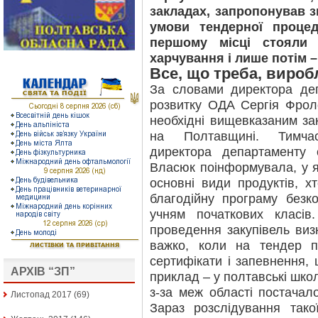
закладах, запропонував з
умови тендерної проце
першому місці стояли 
харчування і лише потім –
Все, що треба, виро
За словами директора де
розвитку ОДА Сергія Фроло
необхідні вищевказаним за
на Полтавщині. Тимчас
директора департаменту
Власюк поінформувала, у я
основні види продуктів, х
благодійну програму безк
учням початкових класів
проведення закупівель виз
важко, коли на тендер п
сертифікати і запевнення, 
АРХІВ “ЗП”
приклад – у полтавські школ
з-за меж області постачал
Листопад 2017
(69)
Зараз розслідування такої