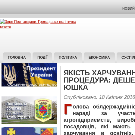
НОВИЙ 
ГОЛОВНА
ПОДІЇ
ПОЛІТИКА
ЕКОНОМІКА
СУСПІ
ЯКІСТЬ ХАРЧУВАНН
ПРОЦЕДУРА: ДЕШЕ
ЮШКА
Опубліковано: 18 Квітня 2016
Г
олова облдержадміні
нараді за участ
агропідприємств, вироб
посадовців, які мають
харчування в освітніх