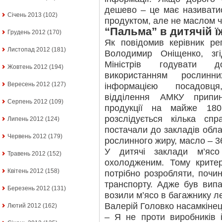
дешево – це має називати
Січень 2013
(102)
продуктом, але не маслом 
“Пальма” в дитячій ї
Грудень 2012
(170)
Як повідомив керівник ре
Листопад 2012
(181)
Володимир Оніщенко, зг
Міністрів годувати д
Жовтень 2012
(194)
використанням рослинн
Вересень 2012
(127)
інформацією посадовця
відділення АМКУ припин
Серпень 2012
(109)
продукції на майже 180
розслідується кілька спр
Липень 2012
(124)
постачали до закладів облас
Червень 2012
(179)
рослинного жиру, масло – 36
У дитячі заклади м’ясо
Травень 2012
(152)
охолодженим. Тому критер
Квітень 2012
(158)
потрібно розробляти, почи
транспорту. Адже був вип
Березень 2012
(131)
возили м’ясо в багажнику л
Валерій Головко насамкінец
Лютий 2012
(162)
– Я не проти виробників 