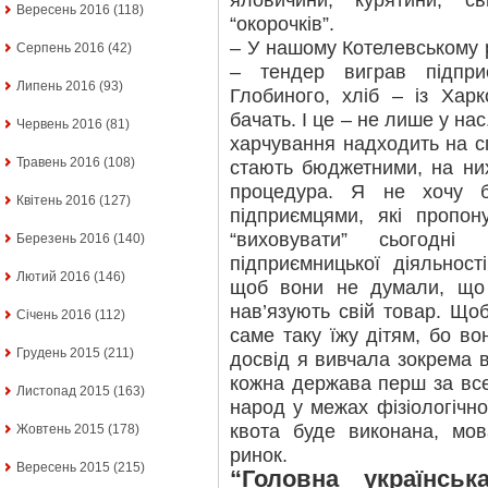
яловичини, курятини, 
Вересень 2016
(118)
“окорочків”.
– У нашому Котелевському 
Серпень 2016
(42)
– тендер виграв підпри
Липень 2016
(93)
Глобиного, хліб – із Харк
бачать. І це – не лише у на
Червень 2016
(81)
харчування надходить на с
Травень 2016
(108)
стають бюджетними, на ни
процедура. Я не хочу б
Квітень 2016
(127)
підприємцями, які пропо
“виховувати” сьогодні
Березень 2016
(140)
підприємницької діяльності
Лютий 2016
(146)
щоб вони не думали, що 
нав’язують свій товар. Що
Січень 2016
(112)
саме таку їжу дітям, бо во
Грудень 2015
(211)
досвід я вивчала зокрема в
кожна держава перш за вс
Листопад 2015
(163)
народ у межах фізіологічно
квота буде виконана, мов
Жовтень 2015
(178)
ринок.
Вересень 2015
(215)
“Головна українсь