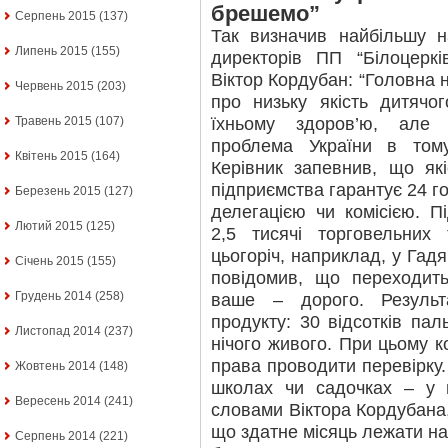
брешемо”
Серпень 2015
(137)
Так визначив найбільшу н
Липень 2015
(155)
директорів ПП “Білоцеркі
Віктор Кордубан: “Головна н
Червень 2015
(203)
про низьку якість дитячо
їхньому здоров’ю, але
Травень 2015
(107)
проблема України в том
Квітень 2015
(164)
Керівник запевнив, що які
підприємства гарантує 24 г
Березень 2015
(127)
делегацією чи комісією. П
Лютий 2015
(125)
2,5 тисячі торговельних
цьогоріч, наприклад, у Гадя
Січень 2015
(155)
повідомив, що переходит
Грудень 2014
(258)
ваше – дорого. Результ
продукту: 30 відсотків паль
Листопад 2014
(237)
нічого живого. При цьому 
права проводити перевірку.
Жовтень 2014
(148)
школах чи садочках – у в
Вересень 2014
(241)
словами Віктора Кордубана,
що здатне місяць лежати на 
Серпень 2014
(221)