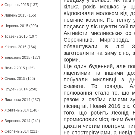
невдаху у вольєр. Як там 
Серпень 2015
(137)
кілька років мешкає у ц
відпоювали молоком від до
Липень 2015
(155)
немічне козеня. По теплу
подався у ліс шукати собі 
Червень 2015
(203)
Активісти мисливських орга
Травень 2015
(107)
Сорочинців, Миргорода, 
облаштували в лісі 30
Квітень 2015
(164)
заготовляти на зиму сіно, з
Березень 2015
(127)
корми.
Ще один буденний, але пок
Лютий 2015
(125)
ліцензіями та іншими до
побували мисливці з Дн
Січень 2015
(155)
скажете. То правда. А
Грудень 2014
(258)
полювання стало те, що м
разом зі своїми сім’ями зу
Листопад 2014
(237)
лісництві, Новий 2016 рік. 
Жовтень 2014
(148)
того, що робить Леонід 
промислових міст, яким був
Вересень 2014
(241)
дихати чистим повітрям, пи
Серпень 2014
(221)
не спостерігачами, а невід