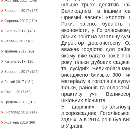
Жовтень 2017
(146)
більше трьох десятків н
Великоднем та іншими св
Вересень 2017
(147)
Приємні весняні клопоти й
Серпень 2017
(119)
Роки, звісно, бувають 
економісти, у Гоголівськом
Липень 2017
(149)
різних робіт на загальну су
Червень 2017
(83)
Директор держлісгоспу 
вважає гордістю для район
Травень 2017
(95)
якому вже багато років пр
року тільки дубових саджа
Квітень 2017
(110)
та сусідніх Великобагача
Березень 2017
(154)
висаджено близько 300 ти
матеріалу в гоголівців купу
Лютий 2017
(121)
тільки, районів та областе
Січень 2017
(69)
практику учні Великосор
шкільних лісництв.
Грудень 2016
(113)
У щорічних загальноукр
лісорозсадник Гоголівськ
Листопад 2016
(142)
задніх, а в 2014 році був 
Жовтень 2016
(96)
в Україні.