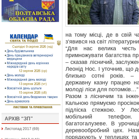
на тому місці, де в свій ч
з’явився на світ літературн
“Для нас велика честь
примножувати багатства пр
– сказав лісничий, заслуж
Леонід Нос. І уточнив, що д
близько сотні років. –
державну казну працею н
молоді ліси для потомків…”
Разом з лісничим та інже
Кальною прямуємо просіко
підліска стежкою. У Ле
мобільний телефон.
АРХІВ “ЗП”
багатогалузеве. В урочи
Листопад 2017
(69)
деревообробний цех. Назв
порядкують у теплицях та