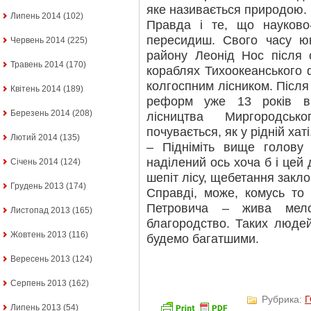
яке називається природою.
Липень 2014
(102)
Правда і те, що науково-
пересидиш. Свого часу ю
Червень 2014
(225)
району Леонід Нос після 
Травень 2014
(170)
кораблях Тихоокеанського 
колгоспним лісником. Після
Квітень 2014
(189)
реформ уже 13 років ві
Березень 2014
(208)
лісництва Миргородськ
почувається, як у рідній хаті
Лютий 2014
(135)
– Підніміть вище голову
наділений ось хоча б і цей 
Січень 2014
(124)
шепіт лісу, щебетання закл
Грудень 2013
(174)
Справді, може, комусь то 
Петровича – жива мело
Листопад 2013
(165)
благородство. Таких людей
Жовтень 2013
(116)
будемо багатшими.
Вересень 2013
(124)
Серпень 2013
(162)
Рубрика:
Липень 2013
(54)