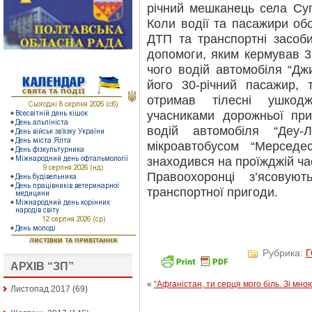
річний мешканець села Суп
Коли водії та пасажири об
ДТП та транспортні засоби
допомоги, яким кермував 3
чого водій автомобіля “Джи
його 30-річний пасажир, 
отримав тілесні ушкод
учасниками дорожньої пр
водій автомобіля “Деу-Л
мікроавтобусом “Мерседе
знаходився на проїжджій ча
Правоохоронці з’ясовую
транспортної пригоди.
Рубрика:
АРХІВ “ЗП”
«
“Афганістан, ти серця мого біль. Зі м
Листопад 2017
(69)