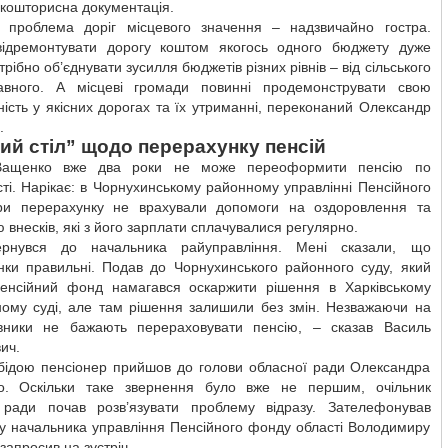
кошторисна документація.
і проблема доріг місцевого значення – надзвичайно гостра.
ідремонтувати дорогу коштом якогось одного бюджету дуже
трібно об’єднувати зусилля бюджетів різних рівнів – від сільського
вного. А місцеві громади повинні продемонструвати свою
ність у якісних дорогах та їх утриманні, переконаний Олександр
.
ий стіл” щодо перерахунку пенсій
Ващенко вже два роки не може переоформити пенсію по
сті. Нарікає: в Чорнухинському районному управлінні Пенсійного
и перерахунку не врахували допомоги на оздоровлення та
ю внесків, які з його зарплати сплачувалися регулярно.
рнувся до начальника райуправління. Мені сказали, що
нки правильні. Подав до Чорнухинського районного суду, який
Пенсійний фонд намагався оскаржити рішення в Харківському
ному суді, але там рішення залишили без змін. Незважаючи на
вники не бажають перераховувати пенсію, – сказав Василь
ич.
 бідою пенсіонер прийшов до голови обласної ради Олександра
го. Оскільки таке звернення було вже не першим, очільник
 ради почав розв’язувати проблему відразу. Зателефонував
ку начальника управління Пенсійного фонду області Володимиру
 запросив на зустріч.