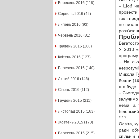
Вересень 2016
(118)
– Щоб не
провести 
Серпень 2016
(42)
так і пре
це питан
Липень 2016
(93)
розв’язан
Червень 2016
(81)
Пробле
Багатостр
Травень 2016
(108)
У 2013-м
програму 
Квітень 2016
(127)
– На сьо
незрозум
Березень 2016
(140)
Микола Ту
Лютий 2016
(146)
Кошти (19
хто буде 
Січень 2016
(112)
– Сьогодн
залучимо 
Грудень 2015
(211)
нема, а 
Біленький
Листопад 2015
(163)
* * *
Жовтень 2015
(178)
Освіта, к
ради обг
Вересень 2015
(215)
спільній