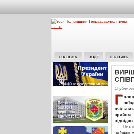
ГОЛОВНА
ПОДІЇ
ПОЛІТИКА
ВИРІ
СПІВ
Опубліков
Г
олов
пої
очільник
прийом 
відвідав 
– Пита
найрізно