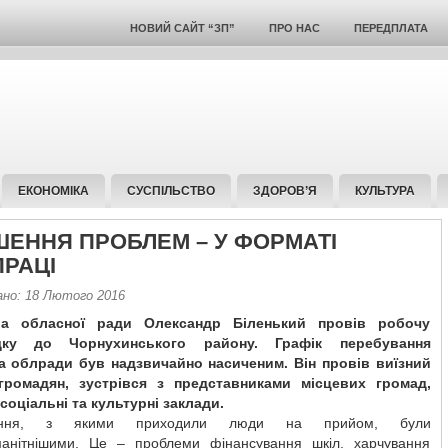
НОВИЙ САЙТ “ЗП”
ПРО НАС
ПЕРЕДПЛАТА
ЕКОНОМІКА
СУСПІЛЬСТВО
ЗДОРОВ’Я
КУЛЬТУРА
ШЕННЯ ПРОБЛЕМ – У ФОРМАТІ
ПРАЦІ
ано: 18 Лютого 2016
а обласної ради Олександр Біленький провів робочу
здку до Чорнухинського району. Графік перебування
а облради був надзвичайно насиченим. Він провів виїзний
громадян, зустрівся з представниками місцевих громад,
соціальні та культурні заклади.
ння, з якими приходили люди на прийом, були
манітнішими. Це – проблеми фінансування шкіл, харчування