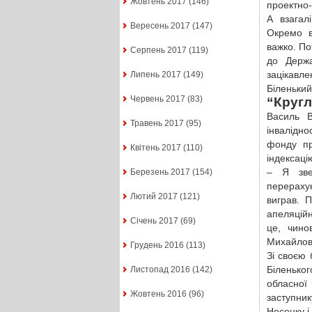
Жовтень 2017
(146)
проектно-
А взагал
Вересень 2017
(147)
Окремо в
важко. По
Серпень 2017
(119)
до Держа
зацікавле
Липень 2017
(149)
Біленький
Червень 2017
(83)
“Кругл
Василь 
Травень 2017
(95)
інвалідно
фонду пр
Квітень 2017
(110)
індексаці
– Я зве
Березень 2017
(154)
перераху
Лютий 2017
(121)
виграв. 
апеляцій
Січень 2017
(69)
це, чино
Михайлов
Грудень 2016
(113)
Зі своєю
Біленько
Листопад 2016
(142)
обласної
Жовтень 2016
(96)
заступни
Носенку і