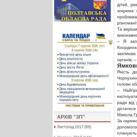
дітей, р
зокрема 
проблем
різномані
Та виріши
виконавчо
– Я запр
Координа
закликаю
органів, 
Ямкови
Якість д
Чорнухин
голови об
– Найгір
експлуата
ради від 
дістатися
Микола Г
АРХІВ “ЗП”
За окремо
допомого
Листопад 2017
(69)
планують