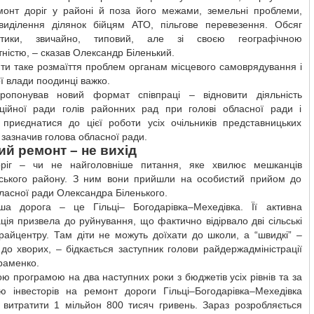
емонт доріг у районі й поза його межами, земельні проблеми,
виділення ділянок бійцям АТО, пільгове перевезення. Обсяг
атики, звичайно, типовий, але зі своєю географічною
тністю, – сказав Олександр Біленький.
ти таке розмаїття проблем органам місцевого самоврядування і
ї влади поодинці важко.
опонував новий формат співпраці – відновити діяльність
ційної ради голів районних рад при голові обласної ради і
 приєднатися до цієї роботи усіх очільників представницьких
– зазначив голова обласної ради.
й ремонт – не вихід
оріг – чи не найголовніше питання, яке хвилює мешканців
ського району. З ним вони прийшли на особистий прийом до
ласної ради Олександра Біленького.
ша дорога – це Гільці– Богодарівка–Мехедівка. Її активна
ція призвела до руйнування, що фактично відірвало дві сільські
райцентру. Там діти не можуть доїхати до школи, а “швидкі” –
 до хворих, – бідкається заступник голови райдержадміністрації
раменко.
ю програмою на два наступних роки з бюджетів усіх рівнів та за
ю інвесторів на ремонт дороги Гільці–Богодарівка–Мехедівка
 витратити 1 мільйон 800 тисяч гривень. Зараз розробляється