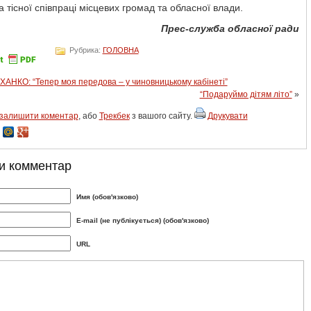
а тісної співпраці місцевих громад та обласної влади.
Прес-служба обласної ради
Рубрика:
ГОЛОВНА
ХАНКО: “Тепер моя передова – у чиновницькому кабінеті”
“Подаруймо дітям літо”
»
залишити коментар
, або
Трекбек
з вашого сайту.
Друкувати
и комментар
Имя (обов'язково)
E-mail (не публікується) (обов'язково)
URL