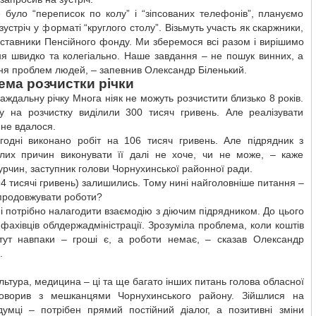
 було “переписок по колу” і “зіпсованих телефонів”, плануємо
зустріч у форматі “круглого столу”. Візьмуть участь як скаржники,
дставники Пенсійного фонду. Ми зберемося всі разом і вирішимо
ня швидко та колегіально. Наше завдання – не пошук винних, а
ня проблем людей, – запевнив Олександр Біленький.
ма розчистки річки
аждальну річку Многа ніяк не можуть розчистити близько 8 років.
у на розчистку виділили 300 тисяч гривень. Але реалізувати
не вдалося.
годні виконано робіт на 106 тисяч гривень. Але підрядник з
ілих причин виконувати її далі не хоче, чи не може, – каже
рчин, заступник голови Чорнухинської районної ради.
4 тисячі гривень) залишились. Тому нині найголовніше питання –
продовжувати роботи?
і потрібно налагодити взаємодію з діючим підрядником. До цього
фахівців облдержадміністрації. Зрозуміла проблема, коли коштів
тут навпаки – гроші є, а роботи немає, – сказав Олександр
.
ультура, медицина – ці та ще багато інших питань голова обласної
оворив з мешканцями Чорнухинського району. Зійшлися на
 думці – потрібен прямий постійний діалог, а позитивні зміни