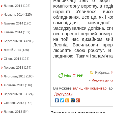
Наприкінці 1997-го “Зор
комп’ютерну верстку, в тод
Липень 2014
(102)
нарешті з’явилося висок
Червень 2014
(225)
обладнання. Все це, як і к
самовіддачі, командно
Травень 2014
(170)
Засиджувалися допізна, сп
Квітень 2014
(189)
ось нарешті перший номер 
на той час дизайном вий
Березень 2014
(208)
Леонід Васильович про
люблять свою роботу”. В
Лютий 2014
(135)
людиною. Таким і запам’ят
Січень 2014
(124)
Грудень 2013
(174)
Рубрика:
Листопад 2013
(165)
«
Медична допом
Жовтень 2013
(116)
Ви можете
залишити коментар
, а
Друкувати
Вересень 2013
(124)
Серпень 2013
(162)
Липень 2013
(54)