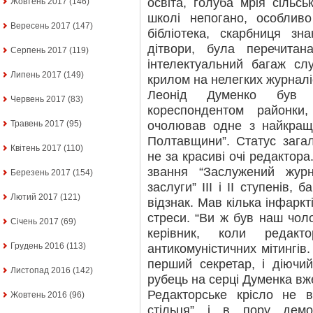
освіта, голуба мрія сільсь
Жовтень 2017
(146)
школі непогано, особливо
Вересень 2017
(147)
бібліотека, скарбниця зн
дітвори, була перечитан
Серпень 2017
(119)
інтелектуальний багаж сл
Липень 2017
(149)
крилом на нелегких журналі
Леонід Думенко був г
Червень 2017
(83)
кореспондентом районки
очолював одне з найкращ
Травень 2017
(95)
Полтавщини”. Статус зага
Квітень 2017
(110)
не за красиві очі редактора
звання “Заслужений журн
Березень 2017
(154)
заслуги” ІІІ і ІІ ступенів,
Лютий 2017
(121)
відзнак. Мав кілька інфаркт
стреси. “Ви ж був наш чоло
Січень 2017
(69)
керівник, коли редакт
Грудень 2016
(113)
антикомуністичних мітингів.
перший секретар, і діючи
Листопад 2016
(142)
рубець на серці Думенка вже
Редакторське крісло не в
Жовтень 2016
(96)
стільця” і в пору демо