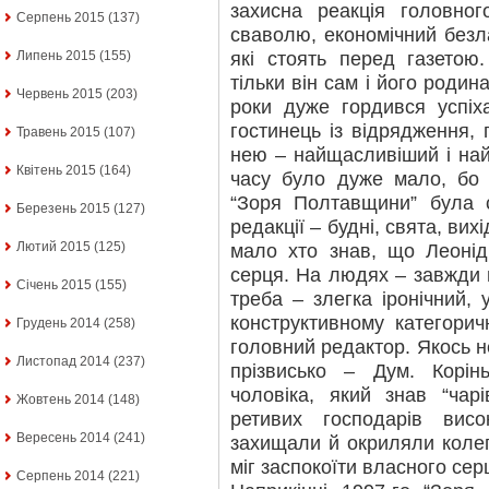
захисна реакція головно
Серпень 2015
(137)
сваволю, економічний безла
які стоять перед газетою
Липень 2015
(155)
тільки він сам і його родин
Червень 2015
(203)
роки дуже гордився успіх
гостинець із відрядження, 
Травень 2015
(107)
нею – найщасливіший і най
Квітень 2015
(164)
часу було дуже мало, бо 
“Зоря Полтавщини” була 
Березень 2015
(127)
редакції – будні, свята, вих
Лютий 2015
(125)
мало хто знав, що Леоні
серця. На людях – завжди 
Січень 2015
(155)
треба – злегка іронічний,
конструктивному категори
Грудень 2014
(258)
головний редактор. Якось н
Листопад 2014
(237)
прізвисько – Дум. Корін
чоловіка, який знав “чар
Жовтень 2014
(148)
ретивих господарів висок
Вересень 2014
(241)
захищали й окриляли колег
міг заспокоїти власного се
Серпень 2014
(221)