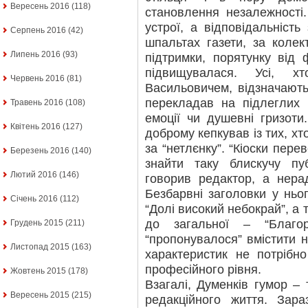
Вересень 2016
(118)
становлення незалежності
устрої, а відповідальність
Серпень 2016
(42)
шпальтах газети, за колек
Липень 2016
(93)
підтримки, порятунку від 
підвищувалася. Усі, х
Червень 2016
(81)
Васильовичем, відзначають 
перекладав на підлеглих
Травень 2016
(108)
емоції чи душевні гризоти
Квітень 2016
(127)
доброму кепкував із тих, х
за “нетлєнку”. “Кіоски пере
Березень 2016
(140)
знайти таку блискучу пуб
Лютий 2016
(146)
говорив редактор, а нера
Безбарвні заголовки у ньо
Січень 2016
(112)
“Долі високий небокрай”, а 
до загальної – “Благо
Грудень 2015
(211)
“пропонувалося” вмістити н
Листопад 2015
(163)
характеристик не потрібн
професійного рівня.
Жовтень 2015
(178)
Взагалі, Думенків гумор –
Вересень 2015
(215)
редакційного життя. Зар