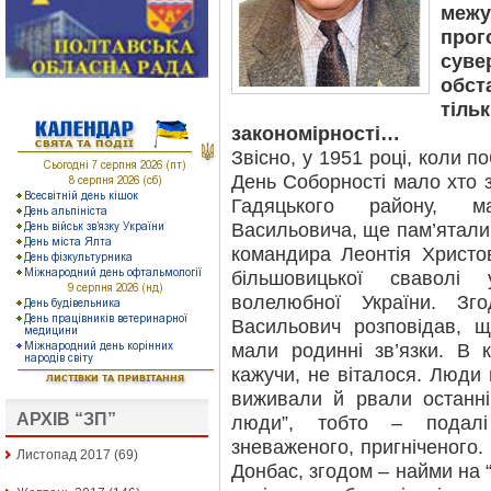
межу
прог
суве
обст
тіл
закономірності…
Звісно, у 1951 році, коли п
День Соборності мало хто з
Гадяцького району, ма
Васильовича, ще пам’ятали
командира Леонтія Христо
більшовицької сваволі
волелюбної України. Зг
Васильович розповідав, щ
мали родинні зв’язки. В к
кажучи, не віталося. Люди 
виживали й рвали останні
АРХІВ “ЗП”
люди”, тобто – подалі
зневаженого, пригніченого.
Листопад 2017
(69)
Донбас, згодом – найми на