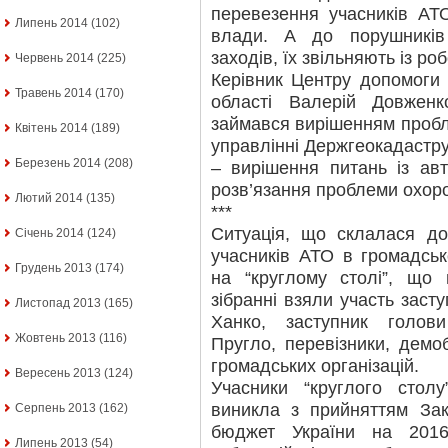
перевезення учасників АТО
Липень 2014
(102)
влади. А до порушників
заходів, їх звільняють із роб
Червень 2014
(225)
Керівник Центру допомоги
Травень 2014
(170)
області Валерій Довжен
займався вирішенням пробл
Квітень 2014
(189)
управлінні Держгеокадастру 
Березень 2014
(208)
– вирішення питань із авт
розв’язання проблеми охоро
Лютий 2014
(135)
***
Ситуація, що склалася до
Січень 2014
(124)
учасників АТО в громадськ
Грудень 2013
(174)
на “круглому столі”, що 
зібранні взяли участь заст
Листопад 2013
(165)
Ханко, заступник голови
Жовтень 2013
(116)
Пругло, перевізники, демоб
громадських організацій.
Вересень 2013
(124)
Учасники “круглого стол
виникла з прийняттям За
Серпень 2013
(162)
бюджет України на 2016
Липень 2013
(54)