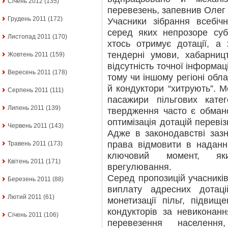
Січень 2012
(135)
перевезень, запевнив Олег
Грудень 2011
(172)
Учасники зібрання всебіч
серед яких непрозоре суб
Листопад 2011
(170)
хтось отримує дотації, а 
тендерні умови, хабарниц
Жовтень 2011
(159)
відсутність точної інформаці
Вересень 2011
(178)
тому чи іншому регіоні облас
й кондуктори “хитрують”. М
Серпень 2011
(111)
пасажири пільгових катег
Липень 2011
(139)
твердження часто є обман
оптимізація дотацій перевіз
Червень 2011
(143)
Адже в законодавстві заз
права відмовити в наданн
Травень 2011
(173)
ключовий момент, яки
Квітень 2011
(171)
врегулювання.
Серед пропозицій учасників
Березень 2011
(88)
виплату адресних дотаці
Лютий 2011
(61)
монетизації пільг, підвище
кондукторів за невиконанн
Січень 2011
(106)
перевезення населення