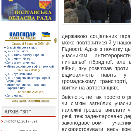
державою соціальних гаран
може повторитися й у нашом
Гідності. Адже з початку ц
учасникам антитерорист
нинішньої гібридної, але
війни, яку розв’язав прот
відмовляють навіть у 
громадському транспорті,
квитки на автостанціях.
Звісно ж, не так просто от
чи сім’ям загиблих учасн
належні грошові виплати 
АРХІВ “ЗП”
речі, теж задекларовано де
Листопад 2017
(69)
законодавством уча
використовувати весь ком