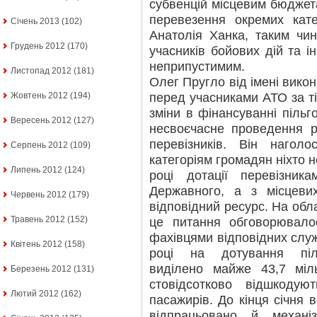
субвенцій місцевим бюджет
перевезення окремих кат
Січень 2013
(102)
Анатолія Ханка, таким чи
Грудень 2012
(170)
учасників бойових дій та і
неприпустимим.
Листопад 2012
(181)
Олег Пругло від імені вико
перед учасниками АТО за ті
Жовтень 2012
(194)
зміни в фінансуванні пільг
Вересень 2012
(127)
несвоєчасне проведення р
перевізників. Він нагол
Серпень 2012
(109)
категоріям громадян ніхто н
Липень 2012
(124)
році дотації перевізни
Державного, а з місцеви
Червень 2012
(179)
відповідний ресурс. На обла
Травень 2012
(152)
це питання обговорювало
фахівцями відповідних служ
Квітень 2012
(158)
році на дотування піл
виділено майже 43,7 міл
Березень 2012
(131)
стовідсотково відшкодую
Лютий 2012
(162)
пасажирів. До кінця січня 
відпрацьовано й механі