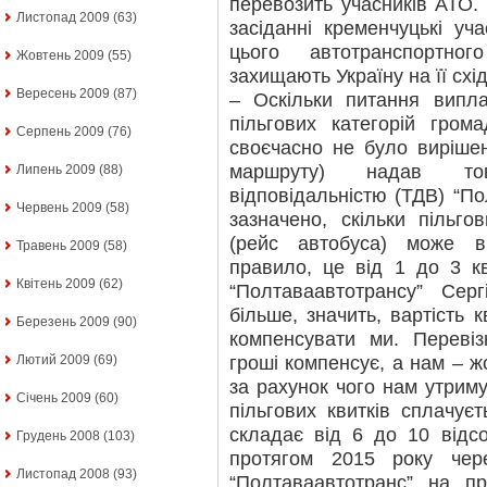
перевозить учасників АТО.
Листопад 2009
(63)
засіданні кременчуцькі уч
цього автотранспортно
Жовтень 2009
(55)
захищають Україну на її схі
Вересень 2009
(87)
– Оскільки питання випла
пільгових категорій гро
Серпень 2009
(76)
своєчасно не було вирішен
маршруту) надав то
Липень 2009
(88)
відповідальністю (ТДВ) “По
Червень 2009
(58)
зазначено, скільки пільг
(рейс автобуса) може в
Травень 2009
(58)
правило, це від 1 до 3 кв
Квітень 2009
(62)
“Полтаваавтотрансу” Се
більше, значить, вартість 
Березень 2009
(90)
компенсувати ми. Переві
гроші компенсує, а нам – жо
Лютий 2009
(69)
за рахунок чого нам утриму
Січень 2009
(60)
пільгових квитків сплачуєт
складає від 6 до 10 відсот
Грудень 2008
(103)
протягом 2015 року чер
Листопад 2008
(93)
“Полтаваавтотранс” на пр