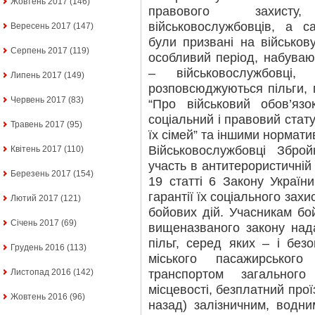
Жовтень 2017
(146)
правового захист
військовослужбовців, а са
Вересень 2017
(147)
були призвані на військову
Серпень 2017
(119)
особливий період, набуваю
– військовослужбовці
Липень 2017
(149)
розповсюджуються пільги, 
Червень 2017
(83)
“Про військовий обов’язо
соціальний і правовий стату
Травень 2017
(95)
їх сімей” та іншими нормат
Військовослужбовці Збро
Квітень 2017
(110)
участь в антитерористичній 
Березень 2017
(154)
19 статті 6 Закону України
гарантії їх соціального зах
Лютий 2017
(121)
бойових дій. Учасникам бой
Січень 2017
(69)
вищеназваного закону над
пільг, серед яких – і без
Грудень 2016
(113)
міського пасажирського
транспортом загального
Листопад 2016
(142)
місцевості, безплатний прої
Жовтень 2016
(96)
назад) залізничним, водни