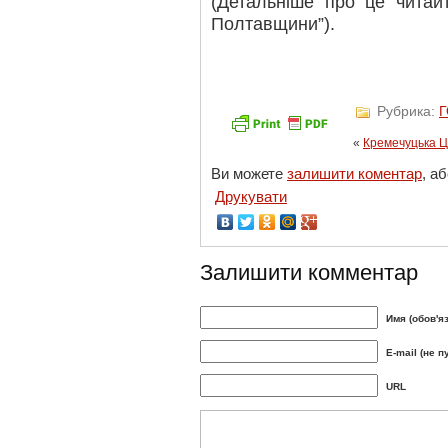
(Детальніше про це читай
Полтавщини”).
Рубрика:
«
Кремечуцька 
Ви можете
залишити коментар
, а
Друкувати
Залишити комментар
Имя (обов'я
E-mail (не п
URL