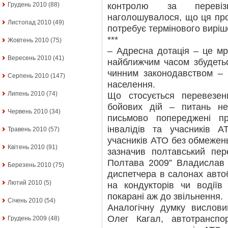
контролю за перевіз
Грудень 2010
(88)
наголошувалося, що ця про
Листопад 2010
(49)
потребує термінового виріш
***
Жовтень 2010
(75)
– Адресна дотація – це мр
Вересень 2010
(41)
найближчим часом збудеться
чинним законодавством – 
Серпень 2010
(147)
населення.
Липень 2010
(74)
Що стосується перевезен
бойових дій – питань не
Червень 2010
(34)
письмово попереджені п
інвалідів та учасників 
Травень 2010
(57)
учасників АТО без обмежень 
Квітень 2010
(91)
зазначив полтавський пер
Полтава 2009” Владислав 
Березень 2010
(75)
диспетчера в салонах автоб
Лютий 2010
(5)
на кондукторів чи водії
покарані аж до звільнення.
Січень 2010
(54)
Аналогічну думку вислови
Олег Кагал, автотрансп
Грудень 2009
(48)