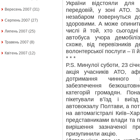
України відстояли для
передовій, у зоні АТО. З
Вересень 2007
(31)
незабаром повернуться д
Серпень 2007
(27)
здоровими. А може опинитис
числі й той, хто сьогодн
Липень 2007
(25)
автобуса учора демобілі
Травень 2007
(8)
схоже, від перевізників 
волонтерської послуги – її й 
Квітень 2007
(12)
* * *
Р.S. Минулої суботи, 23 сі
акція учасників АТО, аф
дотримання чинного з
забезпечення безкоштов
категорій громадян. Пон
пікетували в’їзд і виїз
автовокзалу Полтави, а пот
на автомагістралі Київ–Хар
представниками влади та п
вирішення зазначеної пр
призупинили акцію.