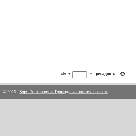
сім
+
=
тринадцять
© 2026 -
Зоря Полтавщини. Громадсько-політична газета