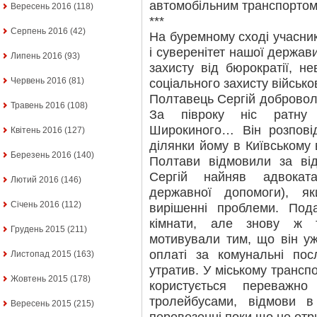
автомобільним транспортом
Вересень 2016
(118)
***
Серпень 2016
(42)
На буремному сході учасни
і суверенітет нашої держав
Липень 2016
(93)
захисту від бюрократії, н
Червень 2016
(81)
соціального захисту військ
Полтавець Сергій добровол
Травень 2016
(108)
За півроку ніс ратну 
Широкиного… Він розпові
Квітень 2016
(127)
ділянки йому в Київському 
Березень 2016
(140)
Полтави відмовили за від
Сергій найняв адвокат
Лютий 2016
(146)
державної допомоги), 
Січень 2016
(112)
вирішенні проблеми. Под
кімнати, але знову ж 
Грудень 2015
(211)
мотивували тим, що він уж
оплаті за комунальні по
Листопад 2015
(163)
утратив. У міському транспо
Жовтень 2015
(178)
користується переважн
тролейбусами, відмови в
Вересень 2015
(215)