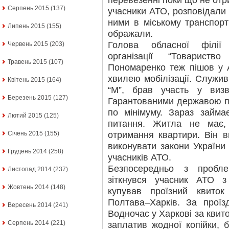
перевезенні поки що не отр
Серпень 2015
(137)
учасники АТО, розповідали 
ними в міському транспорт
Липень 2015
(155)
ображали.
Голова обласної філії 
Червень 2015
(203)
організації “Товарист
Травень 2015
(107)
Пономаренко теж пішов у
хвилею мобілізації. Служив 
Квітень 2015
(164)
“М”, брав участь у визв
Березень 2015
(127)
Гарантованими державою пі
по мінімуму. Зараз займа
Лютий 2015
(125)
питання. Житла не має,
отримання квартири. Він 
Січень 2015
(155)
виконувати закони України
Грудень 2014
(258)
учасників АТО.
Безпосередньо з пробле
Листопад 2014
(237)
зіткнувся учасник АТО з
Жовтень 2014
(148)
купував проїзний квито
Полтава–Харків. За проїз
Вересень 2014
(241)
Водночас у Харкові за квит
Серпень 2014
(221)
заплатив жодної копійки, 