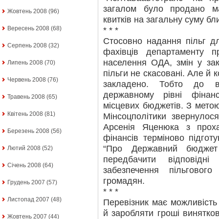
загалом було продано ма
Жовтень 2008
(96)
квитків на загальну суму бл
Вересень 2008
(68)
* * *
Стосовно надання пільг д
Серпень 2008
(32)
фахівців департаменту п
населення ОДА, змін у зак
Липень 2008
(70)
пільги не скасовані. Але й 
Червень 2008
(76)
закладено. Тобто до в
державному рівні фінан
Травень 2008
(65)
місцевих бюджетів. З мето
Квітень 2008
(81)
Мінсоцполітики звернулося
Арсенія Яценюка з проха
Березень 2008
(56)
фінансів терміново підгот
“Про Державний бюджет
Лютий 2008
(52)
передбачити відповідн
Січень 2008
(64)
забезпечення пільгового
громадян.
Грудень 2007
(57)
* * *
Листопад 2007
(48)
Перевізник має можливість
й заробляти гроші винятко
Жовтень 2007
(44)