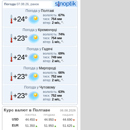
Погода
07.08.26, ранок
Погода у
Полтаві
вологість:
67%
+24°
тиск:
754 мм
вітер:
2 м/с,
Погода у
Кременчуці
вологість:
74%
+23°
тиск:
754 мм
вітер:
1 м/с,
Погода у
Гадячі
вологість:
69%
+24°
тиск:
749 мм
вітер:
2 м/с,
Погода у
Миргороді
вологість:
66%
+23°
тиск:
752 мм
вітер:
2 м/с,
Погода у
Чутовому
вологість:
63%
+23°
тиск:
752 мм
вітер:
2 м/с,