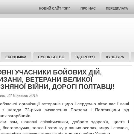
НОВИЙ САЙТ “ЗП”
ПРО НАС
ПЕРЕДПЛАТА
ЕКОНОМІКА
СУСПІЛЬСТВО
ЗДОРОВ’Я
КУЛЬТУРА
ВНІ УЧАСНИКИ БОЙОВИХ ДІЙ,
ИЗАНИ, ВЕТЕРАНИ ВЕЛИКОЇ
ЗНЯНОЇ ВІЙНИ, ДОРОГІ ПОЛТАВЦІ!
ано: 22 Вересня 2015
обласної організації ветеранів щиро і сердечно вітає вас і ваші
’ї з нагоди 72-річчя визволення Полтави і Полтавщини від
их загарбників.
сім вам, шановні співвітчизники, доброго здоров’я, щастя і
, благополуччя, тепла і затишку у ваших оселях, миру і спокою,
 довголіття, всіляких гараздів під мирним небом України.