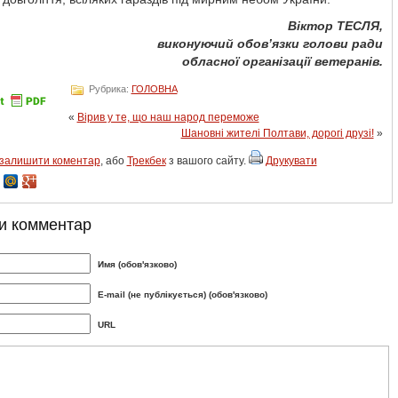
Віктор ТЕСЛЯ,
виконуючий обов’язки голови ради
обласної організації ветеранів.
Рубрика:
ГОЛОВНА
«
Вірив у те, що наш народ переможе
Шановні жителі Полтави, дорогі друзі!
»
залишити коментар
, або
Трекбек
з вашого сайту.
Друкувати
и комментар
Имя (обов'язково)
E-mail (не публікується) (обов'язково)
URL