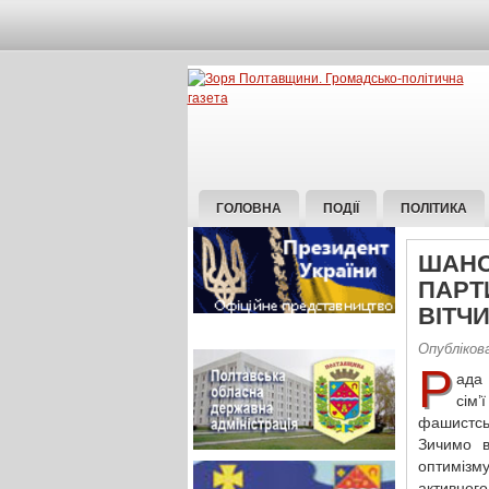
ГОЛОВНА
ПОДІЇ
ПОЛІТИКА
ШАНО
ПАРТ
ВІТЧИ
Опубліков
Р
ада 
сім
фашистськ
Зичимо в
оптимізму
активного