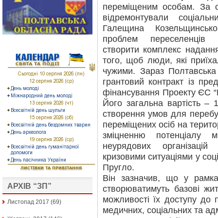
переміщеним особам. За 
відремонтували соціал
Галещина Козельщинськ
проблем переселенців в
створити комплекс надання
того, щоб люди, які приїх
чужими. Зараз Полтавська
грантовий контракт із пре
фінансування Проекту ЄС “
Його загальна вартість – 
створення умов для перебув
переміщених осіб на терит
зміцненню потенціалу 
неурядових організацій
кризовими ситуаціями у соці
Пругло.
Він зазначив, що у рамк
АРХІВ “ЗП”
створюватимуть базові жи
можливості їх доступу до 
Листопад 2017
(69)
медичних, соціальних та адм