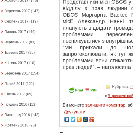
Жовтень 2017
(146)
Представники місії ОБСЄ у 
відділу з прав людини сп
Вересень 2017
(147)
ОБСЄ Маргаріта Васкес П
місії Александр Нанні 
Серпень 2017
(119)
планують відвідати громадсь
Липень 2017
(149)
проблемами переселе
поспілкуватися з внутрішн
Червень 2017
(83)
“Ми приїхали до Пол
Травень 2017
(95)
запротоколювати, як тут ж
проблемами вони стикають
Квітень 2017
(110)
прав людей”, – наголосила 
Березень 2017
(154)
Лютий 2017
(121)
Рубрика:
Січень 2017
(69)
«
Втрачаємо на
Грудень 2016
(113)
Ви можете
залишити коментар
, а
Друкувати
Листопад 2016
(142)
Жовтень 2016
(96)