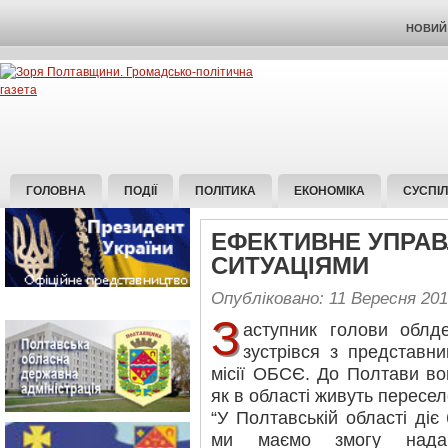
НОВИЙ 
ГОЛОВНА
ПОДІЇ
ПОЛІТИКА
ЕКОНОМІКА
СУСПІ
ЕФЕКТИВНЕ УПРАВ
СИТУАЦІЯМИ
Опубліковано: 11 Вересня 20
З
аступник голови облде
зустрівся з представни
місії ОБСЄ. До Полтави во
як в області живуть пересел
“У Полтавській області діє
ми маємо змогу надав