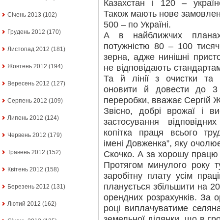
Казахстан і 120 – україн
Також мають нове замовленн
Січень 2013
(102)
500 – по Україні.
Грудень 2012
(170)
А в найближчих планах
потужністю 80 – 100 тисяч
Листопад 2012
(181)
зерна, адже нинішні прист
не відповідають стандартам
Жовтень 2012
(194)
Та й лінії з очистки та
Вересень 2012
(127)
оновити й довести до 3
переробки, вважає Сергій Ж
Серпень 2012
(109)
Звісно, добрі врожаї і в
Липень 2012
(124)
застосування відповідни
копітка праця всього тру
Червень 2012
(179)
імені Довженка”, яку очолю
Травень 2012
(152)
Скочко. А за хорошу працю 
Протягом минулого року т
Квітень 2012
(158)
заробітну плату усім праці
планується збільшити на 20
Березень 2012
(131)
орендних розрахунків. За 
Лютий 2012
(162)
році виплачуватиме селяна
земельної ділянки, що в г