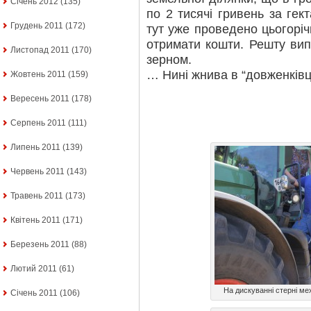
Січень 2012
(135)
по 2 тисячі гривень за гек
Грудень 2011
(172)
тут уже проведено цьогорі
отримати кошти. Решту вип
Листопад 2011
(170)
зерном.
… Нині жнива в “довженківці
Жовтень 2011
(159)
Вересень 2011
(178)
Серпень 2011
(111)
Липень 2011
(139)
Червень 2011
(143)
Травень 2011
(173)
Квітень 2011
(171)
Березень 2011
(88)
Лютий 2011
(61)
На дискуванні стерні ме
Січень 2011
(106)