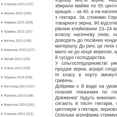
хорошу якість зерна. Як
Серпень 2015
(137)
збирали майже по 55 центн
кращих – за 60, а на насінн
Липень 2015
(155)
з гектара. За словами Серг
товарного зерна, 90 відсоткі
Червень 2015
(203)
рівнем клейковини 23–24 ві
Травень 2015
(107)
власну насіннєву лінію, 
доводять до посівних конди
Квітень 2015
(164)
матеріалу. До речі, ця ліні
Березень 2015
(127)
мало не до кінця вересня, 
й сусідні господарства.
Лютий 2015
(125)
У сільгосппідприємстві у
продаж зерна, аграрії спод
Січень 2015
(155)
ІІІ класу в порту зможу
Грудень 2014
(258)
гривень.
Добрими є й види на урожа
Листопад 2014
(237)
планові показники по го
Жовтень 2014
(148)
Довженка” будуть виконані
сягають 8 тисяч гектарів
Вересень 2014
(241)
центнерів з гектара, зернова
Серпень 2014
(221)
Оскільки агрофірма утримує