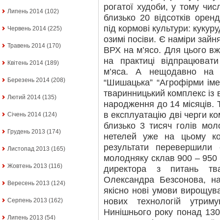
рогатої худоби, у тому числ
Липень 2014
(102)
близько 20 відсотків орен
під кормові культури: кукуру
Червень 2014
(225)
озимі посіви. Є наміри зай
Травень 2014
(170)
ВРХ на м’ясо. Для цього вж
на практиці відпрацювати
Квітень 2014
(189)
м’яса. А нещодавно на б
Березень 2014
(208)
“Шишацька” “Агрофірми іме
тваринницький комплекс із 
Лютий 2014
(135)
народження до 14 місяців.
в експлуатацію дві черги к
Січень 2014
(124)
близько 3 тисяч голів мол
Грудень 2013
(174)
нетелей уже на цьому ком
результати перевершили 
Листопад 2013
(165)
молодняку склав 900 – 950 
Жовтень 2013
(116)
директора з питань тв
Олександра Безсонова, н
Вересень 2013
(124)
якісно нові умови вирощув
нових технологій утриму
Серпень 2013
(162)
Нинішнього року понад 130
Липень 2013
(54)