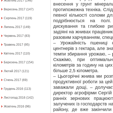
Жовтень 2017
(146)
внесення у грунт мінерал
протипожежна техніка. Слід
Вересень 2017
(147)
певної кількості соломи д
Серпень 2017
(119)
подрібнюється на полі
дискування та глибоке ри
Липень 2017
(149)
задіяні на жнивах працівни
Червень 2017
(83)
разовим харчуванням, спец
– Урожайність пшениці 
Травень 2017
(95)
центнерів з гектара, але зн
темпи збирання урожаю, – 
Квітень 2017
(110)
Скажімо, при оптималь
Березень 2017
(154)
кілометрів за годину на ци
більше 2,5 кілометра.
Лютий 2017
(121)
– Цьогорічні жнива ми роз
Січень 2017
(69)
продуктивної роботи за цей
заважали дощі, – долучає
Грудень 2016
(113)
директор агрофірми Сергій
ранніх зернових працю
Листопад 2016
(142)
залучених із господарств н
Жовтень 2016
(96)
району, де вже закінчил