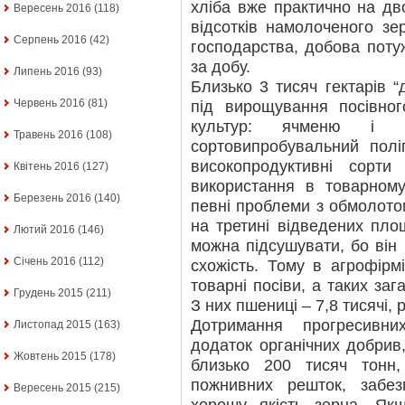
хліба вже практично на дв
Вересень 2016
(118)
відсотків намолоченого з
Серпень 2016
(42)
господарства, добова потуж
за добу.
Липень 2016
(93)
Близько 3 тисяч гектарів “
Червень 2016
(81)
під вирощування посівног
культур: ячменю і п
Травень 2016
(108)
сортовипробувальний полі
високопродуктивні сорт
Квітень 2016
(127)
використання в товарном
Березень 2016
(140)
певні проблеми з обмолотом 
на третині відведених пло
Лютий 2016
(146)
можна підсушувати, бо він 
Січень 2016
(112)
схожість. Тому в агрофір
товарні посіви, а таких заг
Грудень 2015
(211)
З них пшениці – 7,8 тисячі, 
Дотримання прогресивни
Листопад 2015
(163)
додаток органічних добрив
Жовтень 2015
(178)
близько 200 тисяч тонн,
пожнивних решток, забе
Вересень 2015
(215)