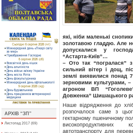
які, ніби маленькі снопики
золотавою гладдю. Але не
допускалися у господа
“Астарта-Київ”…
– Ото так “погралася” 
сильний вітер і дощ, п
землі виявилися понад 7
зерновими культурами, –
агроном ВП “Гоголеве
Довженка” Шишацького р
Наше відрядження до хліб
розпочалося саме з цьо
АРХІВ “ЗП”
гектарному пшеничному пол
Листопад 2017
(69)
високопродуктивних
автотранспорту для перев