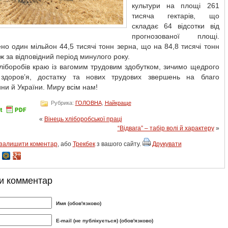
культури на площі 261
тисяча гектарів, що
складає 64 відсотки від
прогнозованої площі.
о один мільйон 44,5 тисячі тонн зерна, що на 84,8 тисячі тонн
іж за відповідний період минулого року.
ліборобів краю із вагомим трудовим здобутком, зичимо щедрого
здоров’я, достатку та нових трудових звершень на благо
и й України. Миру всім нам!
Рубрика:
ГОЛОВНА
,
Найкраще
«
Вінець хліборобської праці
“Відвага” – табір волі й характеру
»
залишити коментар
, або
Трекбек
з вашого сайту.
Друкувати
и комментар
Имя (обов'язково)
E-mail (не публікується) (обов'язково)