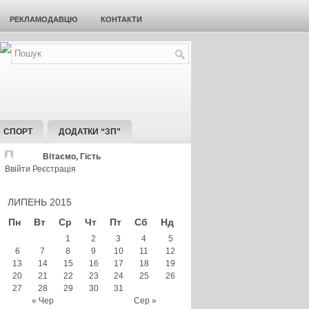
РЕКЛАМОДАВЦЮ
КОНТАКТИ
СПОРТ
ДОДАТКИ “ЗП”
Вітаємо, Гість
Ввійти
Реєстрація
ЛИПЕНЬ 2015
Пн
Вт
Ср
Чт
Пт
Сб
Нд
1
2
3
4
5
6
7
8
9
10
11
12
13
14
15
16
17
18
19
20
21
22
23
24
25
26
27
28
29
30
31
« Чер
Сер »