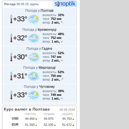
Погода
08.08.26, вдень
Погода у
Полтаві
вологість:
32%
+33°
тиск:
752 мм
вітер:
2 м/с,
Погода у
Кременчуці
вологість:
48%
+32°
тиск:
752 мм
вітер:
1 м/с,
Погода у
Гадячі
вологість:
52%
+30°
тиск:
747 мм
вітер:
2 м/с,
Погода у
Миргороді
вологість:
52%
+31°
тиск:
750 мм
вітер:
2 м/с,
Погода у
Чутовому
вологість:
39%
+33°
тиск:
749 мм
вітер:
1 м/с,