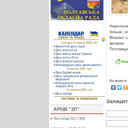
Намолочен
більше, н
Вітаємо х
врожаю, 
Полтавщин
Ви можете
Залишит
АРХІВ “ЗП”
Листопад 2017
(69)