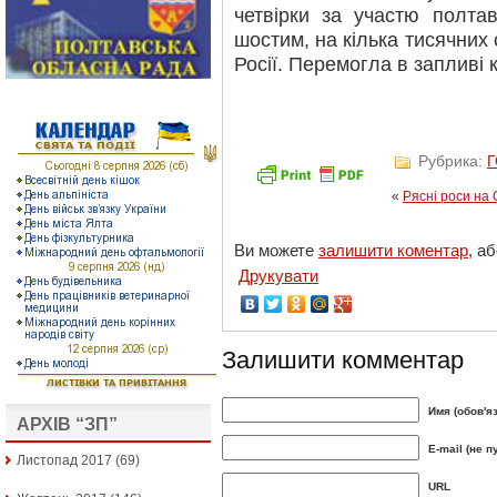
четвірки за участю полтав
шостим, на кілька тисячни
Росії. Перемогла в запливі
Рубрика:
«
Рясні роси на
Ви можете
залишити коментар
, а
Друкувати
Залишити комментар
Имя (обов'я
АРХІВ “ЗП”
E-mail (не п
Листопад 2017
(69)
URL