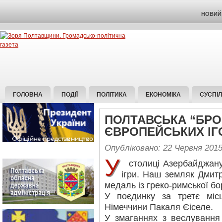
НОВИЙ 
ГОЛОВНА
ПОДІЇ
ПОЛІТИКА
ЕКОНОМІКА
СУСПІ
ПОЛТАВСЬКА “БРО
ЄВРОПЕЙСЬКИХ ІГ
Опубліковано: 22 Червня 201
У
столиці Азербайджану 
ігри. Наш земляк Дмит
медаль із греко-римської бор
У поєдинку за третє міс
Німеччини Пакаля Єіселе.
У змаганнях з веслування