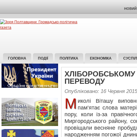
НОВИЙ 
ГОЛОВНА
ПОДІЇ
ПОЛІТИКА
ЕКОНОМІКА
СУСПІ
ХЛІБОРОБСЬКОМУ
ПЕРЕВОДУ
Опубліковано: 16 Червня 201
М
иколі Віташу виповн
пам’ятає слова матер
пору, коли із-за правічног
Миргородського району, со
провіщали весняне пробудж
народженням погожої днини 