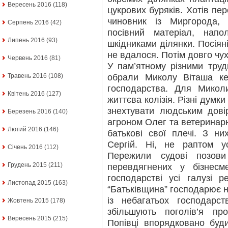
Вересень 2016
(118)
цукрових буряків. Хотів пе
чиновник із Миргорода,
Серпень 2016
(42)
посівний матеріал, напол
Липень 2016
(93)
шкідниками ділянки. Посіяні
не вдалося. Потім довго ч
Червень 2016
(81)
У пам’ятному різними тру
обрали Миколу Віташа ке
Травень 2016
(108)
господарства. Для Микол
Квітень 2016
(127)
життєва колізія. Різні думки
знехтувати людським дові
Березень 2016
(140)
агроном Олег та ветеринарн
Лютий 2016
(146)
батькові свої плечі. З н
Сергій. Ні, не раптом у
Січень 2016
(112)
Пережили судові позови
Грудень 2015
(211)
перевдягнених у бізнесм
господарстві усі галузі р
Листопад 2015
(163)
“Батьківщина” господарює на
із небагатьох господарс
Жовтень 2015
(178)
збільшують поголів’я пр
Вересень 2015
(215)
Попівці впорядковано буд