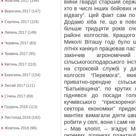
Жовтень 2017
(146)
війни гвардії старший сер
хто в числі інших бойових 
Вересень 2017
(147)
відвагу”. Цей факт сам по
Додамо хіба те, що в пов
Серпень 2017
(119)
більше тридцяти років о
Липень 2017
(149)
районі колгоспів. Кращог
Миколі Віташу годі було 
Червень 2017
(83)
літніх канікул працював пас
Травень 2017
(95)
закінчив агрономічний
сільськогосподарського інс
Квітень 2017
(110)
на строковій службі у да
колгоспі “Перемога”, як
Березень 2017
(154)
приватно-орендне сільсь
Лютий 2017
(121)
“Батьківщина”, по крутих
піднявся до посади гол
Січень 2017
(69)
кучмівського “прискорен
Грудень 2016
(113)
сектора економіки” придв
мантіях вимагали діяти шв
Листопад 2016
(142)
робити у селі, вони і самі не
– Мав клопіт, – згадує М
Жовтень 2016
(96)
окремих ділянках плантац