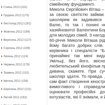
сімейному фундаменті.
Січень 2013
(102)
Микола Сергійович Віташ – і
за своєю святістю займає
Грудень 2012
(170)
школярем як задивився 
Листопад 2012
(181)
Валю, то так і понині н
хазяйновитої Валентини Бо
Жовтень 2012
(194)
для молодих сімей. З нагод
60-річчя Миколи Віташа рід
Вересень 2012
(127)
йому багато добрих слів
Серпень 2012
(109)
керівника і спеціалісти “Б
принаймні так мені вида
Липень 2012
(124)
Умільці, без його, звіс
Червень 2012
(179)
любительський кінофільм пр
дивина, скажете. При суч
Травень 2012
(152)
школярі здатні. То правда.
сам факт створення кіностр
Квітень 2012
(158)
вимогливого і справедл
Березень 2012
(131)
оцінювати професійні до
ентузіастів, які її знімали, 
Лютий 2012
(162)