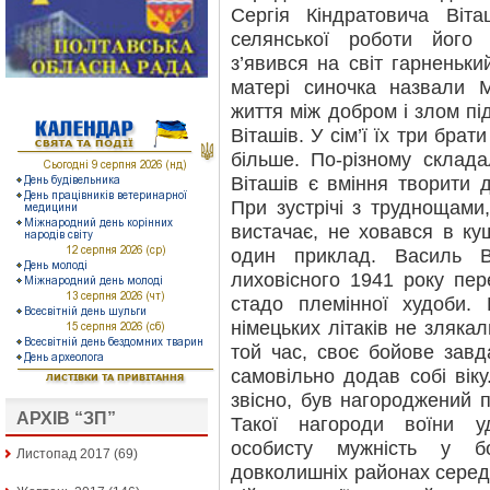
Сергія Кіндратовича Віт
селянської роботи його
з’явився на світ гарненьки
матері синочка назвали 
життя між добром і злом пі
Віташів. У сім’ї їх три брат
більше. По-різному склада
Віташів є вміння творити 
При зустрічі з труднощами,
вистачає, не ховався в ку
один приклад. Василь В
лиховісного 1941 року пе
стадо племінної худоби.
німецьких літаків не злякал
той час, своє бойове завд
самовільно додав собі віку.
звісно, був нагороджений 
АРХІВ “ЗП”
Такої нагороди воїни у
особисту мужність у б
Листопад 2017
(69)
довколишніх районах серед 