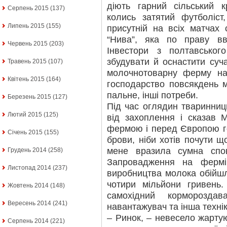
діють гарний сільський 
Серпень 2015
(137)
колись затятий футболіст
Липень 2015
(155)
присутній на всіх матчах 
“Нива”, яка по праву в
Червень 2015
(203)
Інвестори з полтавсько
збудувати й оснастити су
Травень 2015
(107)
молочнотоварну ферму на
Квітень 2015
(164)
господарство повсякдень м
пальне, інші потреби.
Березень 2015
(127)
Під час оглядин тваринниц
Лютий 2015
(125)
від захоплення і сказав 
фермою і перед Європою го
Січень 2015
(155)
брови, ніби хотів почути щ
мене вразила сумна спов
Грудень 2014
(258)
Запровадження на фермі 
Листопад 2014
(237)
виробництва молока обійшл
чотири мільйони гривень.
Жовтень 2014
(148)
самохідний кормороздава
Вересень 2014
(241)
навантажувач та інша технік
– Ринок, – невесело жартую
Серпень 2014
(221)