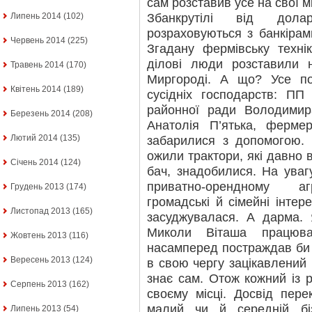
сам розставив усе на свої 
Збанкрутілі від долар
Липень 2014
(102)
розраховуються з банкірам
Червень 2014
(225)
Згадану фермівську технік
ділові люди розставили
Травень 2014
(170)
Миргороді. А що? Усе по 
Квітень 2014
(189)
сусідніх господарств: ПП
районної ради Володимир
Березень 2014
(208)
Анатолія П’ятька, ферме
Лютий 2014
(135)
забарилися з допомогою. 
ожили трактори, які давно в
Січень 2014
(124)
бач, знадобилися. На уваг
приватно-орендному аг
Грудень 2013
(174)
громадські й сімейні інтер
Листопад 2013
(165)
засуджувалася. А дарма. Я
Миколи Віташа працюва
Жовтень 2013
(116)
насамперед постраждав би 
Вересень 2013
(124)
в свою чергу зацікавлений 
знає сам. Отож кожний із р
Серпень 2013
(162)
своєму місці. Досвід пер
малий чи й середній бі
Липень 2013
(54)