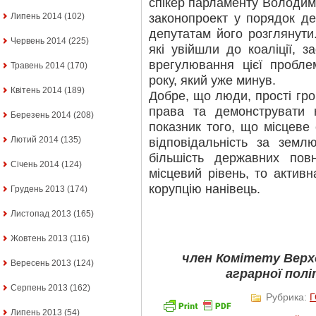
спікер парламенту Володим
законопроект у порядок д
Липень 2014
(102)
депутатам його розглянути
Червень 2014
(225)
які увійшли до коаліції, з
врегулювання цієї пробл
Травень 2014
(170)
року, який уже минув.
Квітень 2014
(189)
Добре, що люди, прості гр
права та демонструвати н
Березень 2014
(208)
показник того, що місцеве
Лютий 2014
(135)
відповідальність за зем
більшість державних по
Січень 2014
(124)
місцевий рівень, то активн
корупцію нанівець.
Грудень 2013
(174)
Листопад 2013
(165)
Жовтень 2013
(116)
член Комітету Верхо
Вересень 2013
(124)
аграрної пол
Серпень 2013
(162)
Рубрика:
Липень 2013
(54)