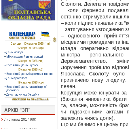
Сколоти. Делегати повідом
– коли фермери подавал
останню отримували інші лю
– коли підпис начальника “
– затягування узгодження з
– одноосібного прийнятт
місцевими громадами та інш
Влада оперативно відреа
міністра регіональног
Держземагентство, змі
Доручення пройшло відповідн
Ярослава Сколоту було 
призначено нову людину.
певен.
Корупція може існувати за
(бажання чиновника брати х
та, власне, можливість бра
АРХІВ “ЗП”
чи підзаконними актами 
залежить чиясь доля).
Листопад 2017
(69)
Що ми бачимо на цьому при