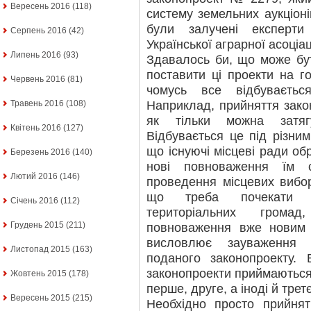
Вересень 2016
(118)
систему земельних аукціоні
були залучені експерти
Серпень 2016
(42)
Української аграрної асоціац
Липень 2016
(93)
Здавалось би, що може бут
поставити ці проекти на г
Червень 2016
(81)
чомусь все відбуваєть
Наприклад, прийняття зако
Травень 2016
(108)
як тільки можна затяг
Квітень 2016
(127)
Відбувається це під різни
що існуючі місцеві ради обр
Березень 2016
(140)
нові повноваження їм 
Лютий 2016
(146)
проведення місцевих вибор
що треба почекати т
Січень 2016
(112)
територіальних грома
Грудень 2015
(211)
повноваження вже новим 
висловлює зауваження 
Листопад 2015
(163)
поданого законопроекту.
законопроекти приймаються
Жовтень 2015
(178)
перше, друге, а іноді й трет
Вересень 2015
(215)
Необхідно просто прийнят