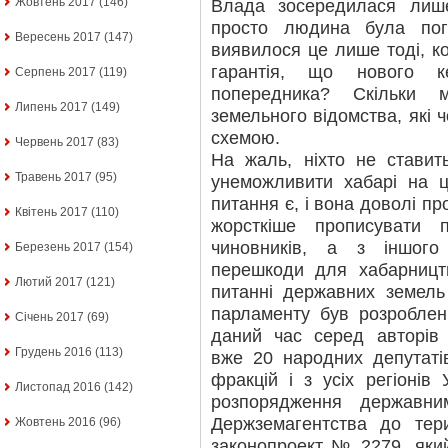
Жовтень 2017
(146)
Влада зосередилася лиш
просто людина була пог
Вересень 2017
(147)
виявилося це лише тоді, к
гарантія, що нового к
Серпень 2017
(119)
попередника? Скільки 
Липень 2017
(149)
земельного відомства, які ч
схемою.
Червень 2017
(83)
На жаль, ніхто не ставит
Травень 2017
(95)
унеможливити хабарі на ц
питання є, і вона доволі пр
Квітень 2017
(110)
жорсткіше прописувати п
чиновників, а з іншого
Березень 2017
(154)
перешкоди для хабарництв
Лютий 2017
(121)
питанні державних земел
парламенту був розробле
Січень 2017
(69)
даний час серед авторів 
Грудень 2016
(113)
вже 20 народних депутатів
фракцій і з усіх регіонів
Листопад 2016
(142)
розпорядження державни
Держземагентства до тер
Жовтень 2016
(96)
законопроект № 2279, яки