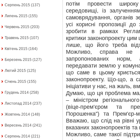
потім провести широку
Серпень 2015
(137)
середовищі, із залученням
Липень 2015
(155)
самоврядування, органів з
усі корисні пропозиції до
Червень 2015
(203)
зробити в рамках Регла
критики законопроекту цим 
Травень 2015
(107)
лише, що його треба від
Квітень 2015
(164)
Можливо, справа не у
запропонованих норм,
Березень 2015
(127)
передавати землю у комуна
Лютий 2015
(125)
що саме в цьому криєтьс
законопроекту. Що-що, а с
Січень 2015
(155)
ініціативи у нас, на жаль, вм
Думаю, що ця проблема мал
Грудень 2014
(258)
– міністром регіональног
Листопад 2014
(237)
(віце-прем’єром та пр
Порошенка”) та Прем’єр-м
Жовтень 2014
(148)
Вважаю, що слід на рівні у
Вересень 2014
(241)
вказаних законопроектів та 
Можливо, саме такої підтри
Серпень 2014
(221)