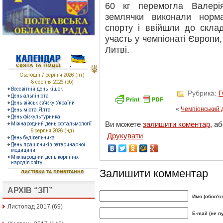
60 кг перемогла Валері
землячки виконали норм
спорту і ввійшли до склад
участь у чемпіонаті Європи
Литві.
Рубрика:
«
Чемпіонський 
Ви можете
залишити коментар
, а
Друкувати
Залишити комментар
АРХІВ “ЗП”
Имя (обов'я
Листопад 2017
(69)
E-mail (не п