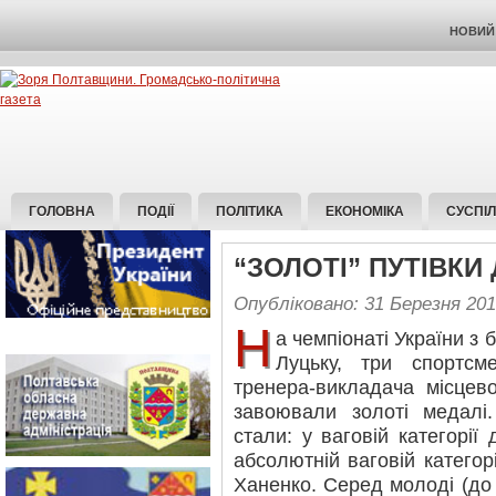
НОВИЙ 
ГОЛОВНА
ПОДІЇ
ПОЛІТИКА
ЕКОНОМІКА
СУСПІ
“ЗОЛОТІ” ПУТІВКИ 
Опубліковано: 31 Березня 20
Н
а чемпіонаті України з 
Луцьку, три спортсм
тренера-викладача місце
завоювали золоті медалі
стали: у ваговій категорії
абсолютній ваговій катего
Ханенко. Серед молоді (до 2