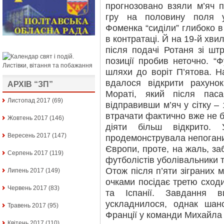
прогнозовано взяли м’яч п
гру на половину поля укр
Фоменка “сиділи” глибоко в
в контратаці. Й на 19-й хви
після подачі Ротаня зі ш
позиції пробив неточно. “
шляхи до воріт П’ятова. Н
вдалося відкрити рахунок
АРХІВ “ЗП”
Мораті, який після паса
Листопад 2017
(69)
відправивши м’яч у сітку – 
втрачати фактично вже не б
Жовтень 2017
(146)
діяти більш відкрито. 
Вересень 2017
(147)
продемонструвала непогани
Європи, проте, на жаль, за
Серпень 2017
(119)
футболістів уболівальники т
Отож після п’яти зіграних м
Липень 2017
(149)
очками посідає третю сход
Червень 2017
(83)
та Іспанії. Завдання 
ускладнилося, однак шан
Травень 2017
(95)
Франції у команди Михайла
Квітень 2017
(110)