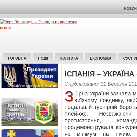
НОВИЙ 
ГОЛОВНА
ПОДІЇ
ПОЛІТИКА
ЕКОНОМІКА
СУСПІ
ІСПАНІЯ – УКРАЇНА 
Опубліковано: 31 Березня 20
З
бірна України зазнала мі
виїзному поєдинку, як
подальшій турнірній бороть
плей-оф. Незважаючи
протистояння, ком
продемонструвала конкуре
як мінімум на нічию. 