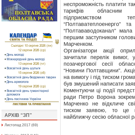
неспроможність платити так
тарифів обласним к
підприємством теп
“Полтаватеплоенерго” та
“Полтававодоканал” мала 
першим заступником голов
Марченком.
Організатори акції опр
зачитали перелік вимог, 
позачергової сесії обла
“Новини Полтавщини”. Акці
на вимогу і під тиском гро
був змушений написати заяв
Коментуючи ці події предс
ради Петро Ворона зокре
Марченко не відкличе св
тиском заявою, то це 
АРХІВ “ЗП”
найближчу сесію обласної р
Листопад 2017
(69)