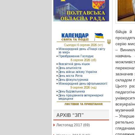
бійців й 
проходят
серію мис
– Виникл
навчань 
можливі
перекона
зазначив 
складом п
Цього раз
педагогі
універс
всеукраїн
музичний 
АРХІВ “ЗП”
– Уперше 
ретельно 
Листопад 2017
(69)
глядачам
справжня,