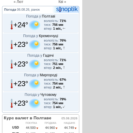
« Лют
Кві »
Погода
06.08.26, ранок
Погода у
Полтаві
вологість:
71%
+24°
тиск:
756 мм
вітер:
1 м/с,
Погода у
Кременчуці
вологість:
76%
+23°
тиск:
756 мм
вітер:
1 м/с,
Погода у
Гадячі
вологість:
71%
+23°
тиск:
751 мм
вітер:
2 м/с,
Погода у
Миргороді
вологість:
67%
+23°
тиск:
754 мм
вітер:
2 м/с,
Погода у
Чутовому
вологість:
79%
+23°
тиск:
754 мм
вітер:
1 м/с,