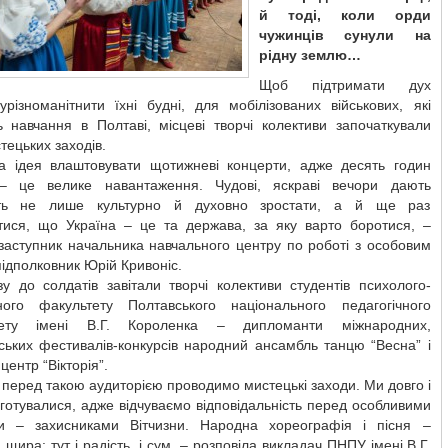
й тоді, коли орди
чужинців сунули на
рідну землю…
Щоб підтримати дух
урізноманітнити їхні будні, для мобілізованих військових, які
ь навчання в Полтаві, місцеві творчі колективи започаткували
тецьких заходів.
а ідея влаштовувати щотижневі концерти, адже десять годин
– це велике навантаження. Чудові, яскраві вечори дають
сть не лише культурно й духовно зростати, а й ще раз
тися, що Україна – це та держава, за яку варто боротися, –
заступник начальника навчального центру по роботі з особовим
ідполковник Юрій Кривоніс.
у до солдатів завітали творчі колективи студентів психолого-
чного факультету Полтавського національного педагогічного
итету імені В.Г. Короленка – дипломанти міжнародних,
ських фестивалів-конкурсів народний ансамбль танцю “Весна” і
центр “Вікторія”.
перед такою аудиторією проводимо мистецькі заходи. Ми довго і
готувалися, адже відчуваємо відповідальність перед особливими
и – захисниками Вітчизни. Народна хореографія і пісня –
 щира: тут і радість, і сум, – розповіла викладач ПНПУ імені В.Г.