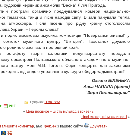
, художній керівник ансамблю “Весна” Лілія Пригода.
тній програмі органічно поєднувалися номери національно-
ної тематики, танці й пісні народів світу. В залі панувала тепла
на атмосфера. Після пісень про рідну країну стоголоссям
лава Україні – Героям слава!”
ти подих військових змусила композиція “Повертайся живим!” у
і солісток музичного центру “Вікторія”. Наостанок дружною
ою родиною заспівали про рідний край.
ку естафету творчі колективи педуніверситету передали
ному оркестрові Полтавського обласного академічного музично-
ого театру імені М.В. Гоголя. Серія концертів для захисників
проходить під егідою управління культури облдержадміністрації.
О
ксана БІЛЕНЬКА
Анна ЧАПАЛА (фото)
“Зоря Полтавщини”
Рубрика:
ГОЛОВНА
«
Ціна посівної – шість мільярдів гривень
Нові експортні можливості
»
залишити коментар
, або
Трекбек
з вашого сайту.
Друкувати