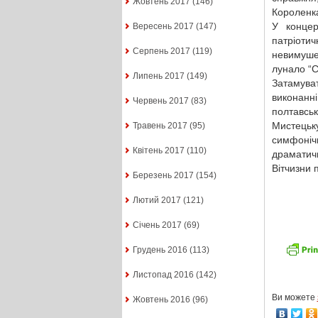
Жовтень 2017
(146)
Короленка
У концер
Вересень 2017
(147)
патріотич
Серпень 2017
(119)
невимуше
лунало “С
Липень 2017
(149)
Затамува
виконанн
Червень 2017
(83)
полтавськ
Мистець
Травень 2017
(95)
симфоніч
Квітень 2017
(110)
драматичн
Вітчизни 
Березень 2017
(154)
Лютий 2017
(121)
Січень 2017
(69)
Грудень 2016
(113)
Листопад 2016
(142)
Ви можете
Жовтень 2016
(96)