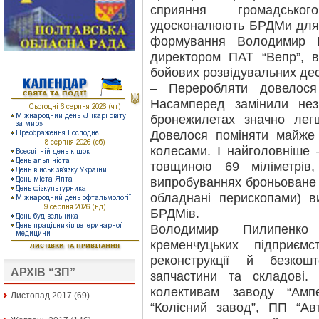
сприяння громадсько
удосконалюють БРДМи для а
формування Володимир 
директором ПАТ “Вепр”, в
бойових розвідувальних де
– Переробляти довелося
Насамперед замінили нез
бронежилетах значно лег
Довелося поміняти майже 
колесами. І найголовніше
товщиною 69 міліметрів
випробуваннях броньоване 
обладнані перископами) 
БРДМів.
Володимир Пилипенко
кременчуцьких підприє
реконструкції й безкош
АРХІВ “ЗП”
запчастини та складові.
колективам заводу “Ам
Листопад 2017
(69)
“Колісний завод”, ПП “Ав