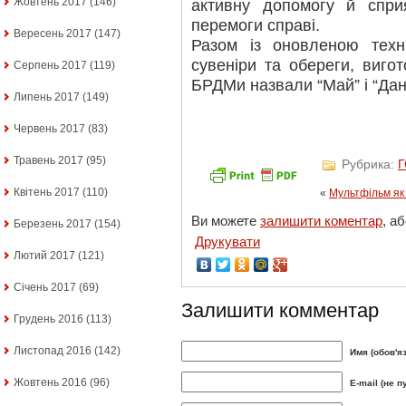
Жовтень 2017
(146)
активну допомогу й спри
перемоги справі.
Вересень 2017
(147)
Разом із оновленою техн
сувеніри та обереги, виго
Серпень 2017
(119)
БРДМи назвали “Май” і “Дан
Липень 2017
(149)
Червень 2017
(83)
Травень 2017
(95)
Рубрика:
Квітень 2017
(110)
«
Мультфільм як
Ви можете
залишити коментар
, а
Березень 2017
(154)
Друкувати
Лютий 2017
(121)
Січень 2017
(69)
Залишити комментар
Грудень 2016
(113)
Листопад 2016
(142)
Имя (обов'я
Жовтень 2016
(96)
E-mail (не п