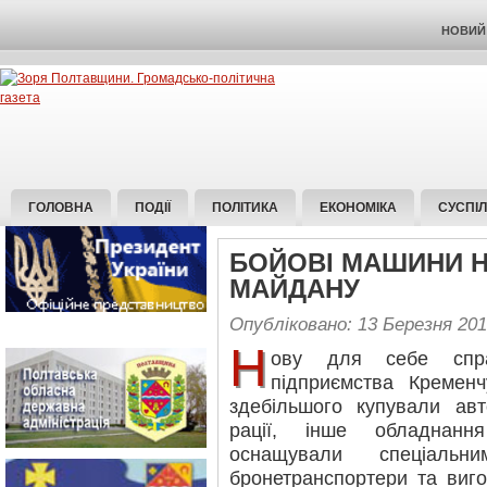
НОВИЙ 
ГОЛОВНА
ПОДІЇ
ПОЛІТИКА
ЕКОНОМІКА
СУСПІ
БОЙОВІ МАШИНИ Н
МАЙДАНУ
Опубліковано: 13 Березня 20
Н
ову для себе спр
підприємства Кремен
здебільшого купували авто
рації, інше обладнанн
оснащували спеціальн
бронетранспортери та виго