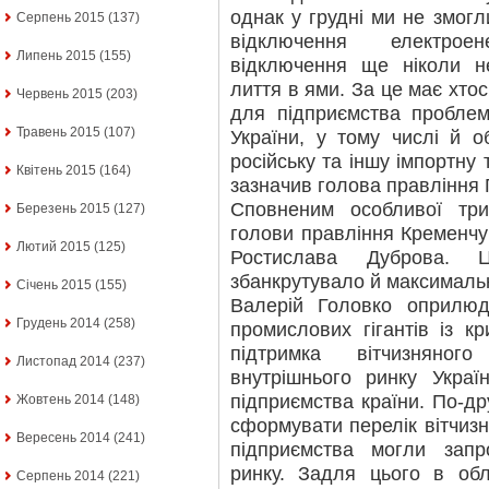
однак у грудні ми не змогл
Серпень 2015
(137)
відключення електроен
Липень 2015
(155)
відключення ще ніколи н
лиття в ями. За це має хто
Червень 2015
(203)
для підприємства проблем
Травень 2015
(107)
України, у тому числі й о
російську та іншу імпортну т
Квітень 2015
(164)
зазначив голова правління
Сповненим особливої три
Березень 2015
(127)
голови правління Кременчу
Лютий 2015
(125)
Ростислава Дуброва. Ц
збанкрутувало й максимальн
Січень 2015
(155)
Валерій Головко оприлю
Грудень 2014
(258)
промислових гігантів із кр
підтримка вітчизняног
Листопад 2014
(237)
внутрішнього ринку Украї
підприємства країни. По-дру
Жовтень 2014
(148)
сформувати перелік вітчизн
Вересень 2014
(241)
підприємства могли запр
ринку. Задля цього в обл
Серпень 2014
(221)