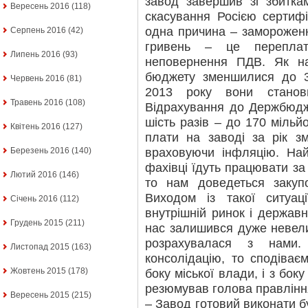
завод завершив зі збитка
Вересень 2016
(118)
скасування Росією сертиф
одна причина – заморожен
Серпень 2016
(42)
гривень – це переплат
Липень 2016
(93)
неповернення ПДВ. Як на
бюджету зменшилися до 30
Червень 2016
(81)
2013 року вони станов
Травень 2016
(108)
Відрахування до Держбюдж
шість разів – до 170 мільйо
Квітень 2016
(127)
плати на заводі за рік з
враховуючи інфляцію. Най
Березень 2016
(140)
фахівці їдуть працювати за
Лютий 2016
(146)
то нам доведеться закупо
Виходом із такої ситуац
Січень 2016
(112)
внутрішній ринок і державн
Грудень 2015
(211)
нас залишився дуже невел
розрахувалася з нами
Листопад 2015
(163)
консолідацію, то сподіває
Жовтень 2015
(178)
боку міської влади, і з боку
резюмував голова правлінн
Вересень 2015
(215)
– Завод готовий виконати 