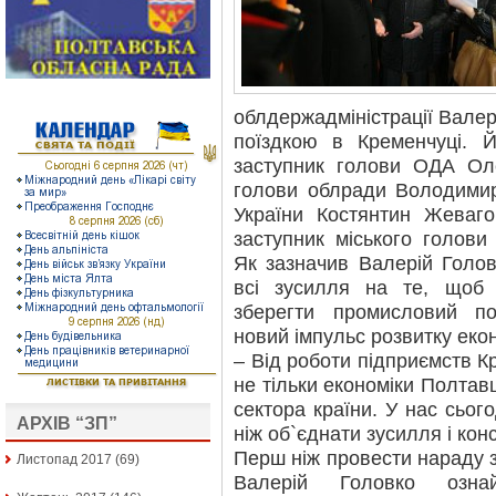
облдержадміністрації Валер
поїздкою в Кременчуці. 
заступник голови ОДА Ол
голови облради Володимир
України Костянтин Жеваг
заступник міського голови
Як зазначив Валерій Голо
всі зусилля на те, щоб 
зберегти промисловий по
новий імпульс розвитку екон
– Від роботи підприємств К
не тільки економіки Полтав
сектора країни. У нас сьог
АРХІВ “ЗП”
ніж об`єднати зусилля і кон
Перш ніж провести нараду з
Листопад 2017
(69)
Валерій Головко озна