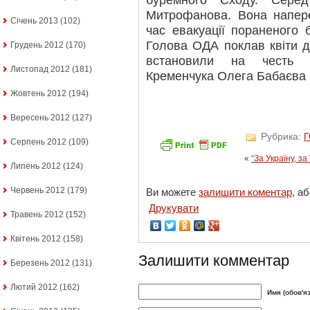
буремного Сходу. Сере
Митрофанова. Вона напере
Січень 2013
(102)
час евакуації пораненого 
Голова ОДА поклав квіти до
Грудень 2012
(170)
встановили на честь з
Листопад 2012
(181)
Кременчука Олега Бабаєва 
Жовтень 2012
(194)
Вересень 2012
(127)
Рубрика:
Серпень 2012
(109)
«
“За Україну, за
Липень 2012
(124)
Червень 2012
(179)
Ви можете
залишити коментар
, а
Друкувати
Травень 2012
(152)
Квітень 2012
(158)
Залишити комментар
Березень 2012
(131)
Лютий 2012
(162)
Имя (обов'я