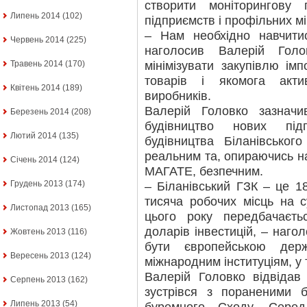
створити моніторингову 
Липень 2014
(102)
підприємств і профільних мі
– Нам необхідно навчити
Червень 2014
(225)
наголосив Валерій Гол
мінімізувати закупівлю ім
Травень 2014
(170)
товарів і якомога акти
Квітень 2014
(189)
виробників.
Валерій Головко зазначи
Березень 2014
(208)
будівництво нових під
Лютий 2014
(135)
будівництва Біланівсько
реальним та, опираючись на
Січень 2014
(124)
МАГАТЕ, безпечним.
Грудень 2013
(174)
– Біланівський ГЗК – це 1
тисяча робочих місць на с
Листопад 2013
(165)
цього року передбачаєть
доларів інвестицій, – наго
Жовтень 2013
(116)
бути європейською дер
Вересень 2013
(124)
міжнародним інституціям, у 
Валерій Головко відвідав 
Серпень 2013
(162)
зустрівся з пораненими б
Липень 2013
(54)