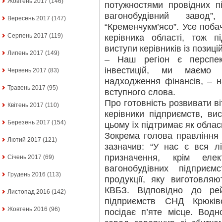
Жовтень 2017
(146)
потужностями провідних п
вагонобудівний завод
Вересень 2017
(147)
“Кременчукм’ясо”. Усе поб
Серпень 2017
(119)
керівника області, тож 
виступи керівників із позиц
Липень 2017
(149)
– Наш регіон є перспе
інвестицій, ми маємо 
Червень 2017
(83)
надходження фінансів, – 
Травень 2017
(95)
вступного слова.
Про готовність розвивати в
Квітень 2017
(110)
керівники підприємств, в
Березень 2017
(154)
цьому їх підтримає як обласн
Зокрема голова правління
Лютий 2017
(121)
зазначив: “У нас є вся лі
призначення, крім еле
Січень 2017
(69)
вагонобудівних підприєм
Грудень 2016
(113)
продукції, яку виготовляю
КВБЗ. Відповідно до рей
Листопад 2016
(142)
підприємств СНД Крюків
Жовтень 2016
(96)
посідає п’яте місце. Вод