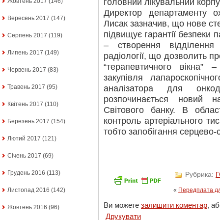
головний лікувальний корпус
Жовтень 2017
(146)
Директор департаменту о
Вересень 2017
(147)
Лисак зазначив, що нове ст
підвищує гарантії безпеки па
Серпень 2017
(119)
– створення відділення і
Липень 2017
(149)
радіології, що дозволить п
“терапевтичного вікна”
Червень 2017
(83)
закупівля лапароскопічно
аналізатора для онко
Травень 2017
(95)
розпочинається новий 
Квітень 2017
(110)
Світового банку. В обла
контроль артеріального тис
Березень 2017
(154)
тобто запобігання серцево
Лютий 2017
(121)
Січень 2017
(69)
Грудень 2016
(113)
Рубрика:
Листопад 2016
(142)
«
Передплата дл
Ви можете
залишити коментар
, а
Жовтень 2016
(96)
Друкувати