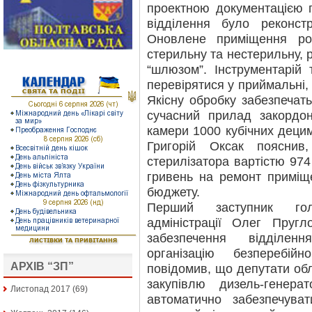
проектною документацією п
відділення було реконс
Оновлене приміщення роз
стерильну та нестерильну, 
“шлюзом”. Інструментарій 
перевірятися у приймальні,
Якісну обробку забезпечать
сучасний прилад закордо
камери 1000 кубічних децим
Григорій Оксак поясни
стерилізатора вартістю 974 
гривень на ремонт приміщ
бюджету.
Перший заступник гол
адміністрації Олег Пруг
забезпечення відділен
організацію безперебі
АРХІВ “ЗП”
повідомив, що депутати об
закупівлю дизель-генер
Листопад 2017
(69)
автоматично забезпечува