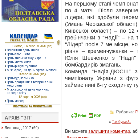
На першому етапі чемпіонату
по 4 матчі. Після заверш
лідери, які здобули перем
(Умань Черкаської області
Київської області) – по 12
гребінчанки з “Надії” – на 
“Лідер” посів 7-ме місце, н
рівня – кременчужанки – 
Юлія Шевченко з “Надії”
бомбардирів змагань.
Команда “Надія-ДЮСШ” з 
чемпіонату України з фут
займає нині 6-ту сходинку ту
Рубрика:
АРХІВ “ЗП”
«
Так буває!..
Листопад 2017
(69)
Ви можете
залишити коментар
, а