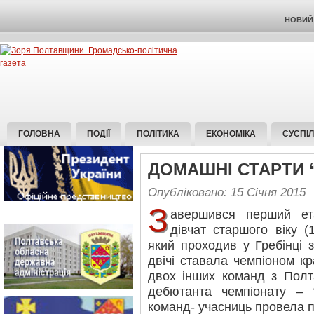
НОВИЙ 
ГОЛОВНА
ПОДІЇ
ПОЛІТИКА
ЕКОНОМІКА
СУСПІ
ДОМАШНІ СТАРТИ “
Опубліковано: 15 Січня 2015
З
авершився перший ет
дівчат старшого віку (
який проходив у Гребінці з
двічі ставала чемпіоном кра
двох інших команд з Полта
дебютанта чемпіонату – 
команд- учасниць провела п