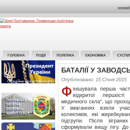
НОВИЙ 
ГОЛОВНА
ПОДІЇ
ПОЛІТИКА
ЕКОНОМІКА
СУСПІ
БАТАЛІЇ У ЗАВОДС
Опубліковано: 15 Січня 2015
Ф
інішувала перша част
відкритої першост
медичного скла”, що проход
У змаганнях взяли учас
колективів, які жеребкува
підгрупи. Після зігран
сформували вищу лігу. До 