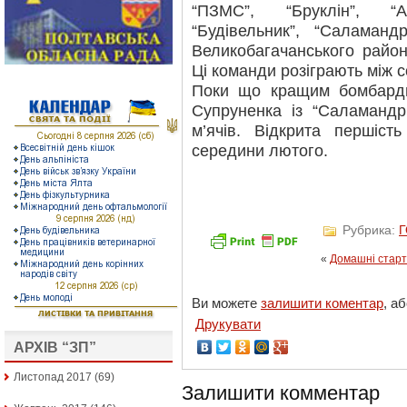
“ПЗМС”, “Бруклін”, “Ат
“Будівельник”, “Саламан
Великобагачанського район
Ці команди розіграють між 
Поки що кращим бомбарди
Супруненка із “Саламандр
м’ячів. Відкрита першіс
середини лютого.
Рубрика:
«
Домашні старти
Ви можете
залишити коментар
, а
Друкувати
АРХІВ “ЗП”
Листопад 2017
(69)
Залишити комментар