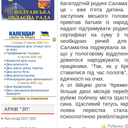
багатодітній родині Саламат
це – вже п’ята дитина.
заступник міського голо
привітав батьків із наро
надалі підтримувати родину
сертифікат на суму 3 т
необхідних речей для
Саламатіна подякувала за т
що у пологовому відділенні
довелося народжувати, п
працівники. “Так, як у К
ставилися під час пологів”
вдячності на очах.
А от бійцеві роти “Кремен
більше двох місяців пере
рубежі поблизу міста Щас
сина. Щасливий татусь якр
АРХІВ “ЗП”
поява первістка ста
психологічною реабілітаціє
Листопад 2017
(69)
Рубрика: