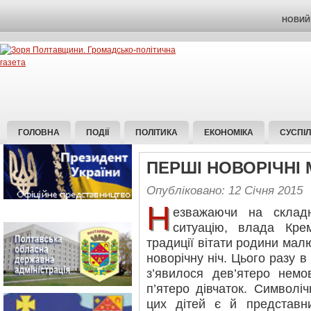
НОВИЙ 
ГОЛОВНА
ПОДІЇ
ПОЛІТИКА
ЕКОНОМІКА
СУСПІ
ПЕРШІ НОВОРІЧНІ
Опубліковано: 12 Січня 2015
Н
езважаючи на складн
ситуацію, влада Кре
традиції вітати родини мал
новорічну ніч. Цього разу в
з’явилося дев’ятеро немо
п’ятеро дівчаток. Символі
цих дітей є й представн