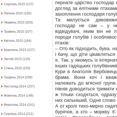
пернате царство господар 
Серпень 2015
(137)
догляд за елітними птахами
захоплення господаря голуб
Липень 2015
(155)
Та милується дивовижн
Червень 2015
(203)
господар не сам – у нь
відвідувачі, яким він не
Травень 2015
(107)
породи голубів і особливос
Квітень 2015
(164)
птахів:
– Ото як підходить, бува, на
Березень 2015
(127)
і бачу, що діти цікавляться
Лютий 2015
(125)
я. Так, у якомусь із інтерна
інших гадяцьких голубівникі
Січень 2015
(155)
Кури в Анатолія Вербовець
брама. Вони хоч і вваж
Грудень 2014
(258)
належать до м’ясної групи.
Листопад 2014
(237)
півнів доводиться тримати н
ж тільки сходяться, одразу
Жовтень 2014
(148)
них сильніший. Одне слово 
Вересень 2014
(241)
А от кролі тихо-мирно сидять
бурячок, а хто – моркву. Є
Серпень 2014
(221)