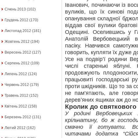
Іванович, починаючи із вос
Січень 2013
(102)
вуликів, що їх синові под
опанування складної бджоля
Грудень 2012
(170)
віддав свої вулики братові
Листопад 2012
(181)
Одещині. Оселившись у Га
Анатолій Вербовецький 
Жовтень 2012
(194)
пасіку. Навчився самотуж
говорить, купляти їх дуже д
Вересень 2012
(127)
Усе на подвір’ї родини Ве
Серпень 2012
(109)
числі старенькі яблуні
продовжують плодоносити
Липень 2012
(124)
працьовиті господарські ру
Червень 2012
(179)
проти шкідників. Що то за с
не пам’ятають, але говоря
Травень 2012
(152)
дерев’яних ящиках аж до н
Кролик до святкового
Квітень 2012
(158)
У родині Вербовецьких
Березень 2012
(131)
крільчатину, бо ж господ
смачно її готувати. В
Лютий 2012
(162)
читачами додатка “Сійся