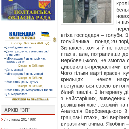
крол
бел
ново
інши
переп
втіха господаря – голуби. З
голубівника – понад 20 порі
Зізнаюся: хоч я й не нале
птахів, але, потрапивши до
Вербовецького, не змогла 
дивовижно-прекрасними ви
Чого тільки варті красені ку
крильцях – немов накру
поступаються своєю витон
білий павлін. З Інтернету 
з найстаріших, виведених у
розкішний хвіст, схожий на 
АРХІВ “ЗП”
Анатолія Вербовецького й
граціозні птахи, які виріз
Листопад 2017
(69)
виразними очима. Якобіни –