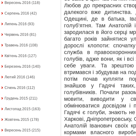
Вересень 2016
(118)
Любов до прекрасних створ
далекого вже дитинства.
Серпень 2016
(42)
Одещині, де в батька, Ів
Липень 2016
(93)
голуб’ятня. Там Анатолій 
зародилася в його серці мр
Червень 2016
(81)
багато років зайнятися 
дорослі клопоти: спочатк
Травень 2016
(108)
служба в правоохоронни
Квітень 2016
(127)
голубів, адже вони, як і вс
себе уваги. Та зрештою
Березень 2016
(140)
втримався і збудував на под
Лютий 2016
(146)
потім почав купляти по
знайшов у Гадячі таких
Січень 2016
(112)
голубівників. Почали разо
мовити, виводити у св
Грудень 2015
(211)
обмінюватися досвідом і п
Листопад 2015
(163)
Гадячі є голуби, знають не 
Харкові, Дніпропетровську,
Жовтень 2015
(178)
Анатолій Іванович своїх к
Вересень 2015
(215)
кормами власного виробн