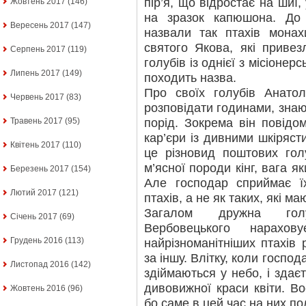
пір’я, що відростає на шиї
Жовтень 2017
(146)
на зразок капюшона. До 
Вересень 2017
(147)
назвали так птахів монах
святого Якова, які приве
Серпень 2017
(119)
голубів із однієї з місіонерс
Липень 2017
(149)
походить назва.
Про своїх голубів Анато
Червень 2017
(83)
розповідати годинами, знаю
порід. Зокрема він повідо
Травень 2017
(95)
кар’єри із дивними шкіряс
Квітень 2017
(110)
це різновид поштових гол
м’ясної породи кінг, вага я
Березень 2017
(154)
Але господар сприймає ї
Лютий 2017
(121)
птахів, а не як таких, які ма
Загалом дружна гол
Січень 2017
(69)
Вербовецького нарахов
Грудень 2016
(113)
найрізноманітніших птахів 
за іншу. Влітку, коли господ
Листопад 2016
(142)
здіймаються у небо, і здає
дивовижної краси квіти. Во
Жовтень 2016
(96)
бо саме в цей час на них п