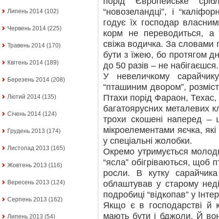
порід Європейське сріб
“новозеландці”, і “каліфор
Липень 2014
(102)
годує їх господар власним
Червень 2014
(225)
корм не переводиться, а 
свіжа водичка. За словами 
Травень 2014
(170)
бути з їжею, бо протягом д
Квітень 2014
(189)
до 50 разів – не набігаєшся.
У невеличкому сарайчик
Березень 2014
(208)
“пташиним двором”, розміс
Птахи порід Фараон, Техас,
Лютий 2014
(135)
багатоярусних металевих кл
Січень 2014
(124)
трохи скошені наперед – 
мікроелементами яєчка, які
Грудень 2013
(174)
у спеціальні жолобки.
Листопад 2013
(165)
Окремо утримується молодня
“ясла” обігріваються, щоб
Жовтень 2013
(116)
росли. В кутку сарайчика
облаштував у старому неді
Вересень 2013
(124)
подробиці “відкопав” у Інтер
Серпень 2013
(162)
Якщо є в господарстві й к
мають бути і бджоли. Й вон
Липень 2013
(54)