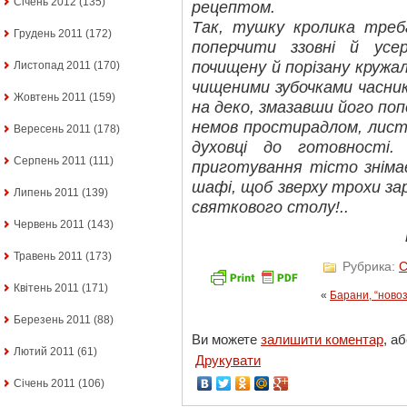
Січень 2012
(135)
рецептом.
Так, тушку кролика треб
Грудень 2011
(172)
поперчити ззовні й усе
почищену й порізану кружал
Листопад 2011
(170)
чищеними зубочками часни
Жовтень 2011
(159)
на деко, змазавши його поп
немов простирадлом, листк
Вересень 2011
(178)
духовці до готовності
Серпень 2011
(111)
приготування тісто знімає
шафі, щоб зверху трохи зар
Липень 2011
(139)
святкового столу!..
Червень 2011
(143)
Травень 2011
(173)
Рубрика:
С
Квітень 2011
(171)
«
Барани, “новоз
Березень 2011
(88)
Ви можете
залишити коментар
, а
Лютий 2011
(61)
Друкувати
Січень 2011
(106)