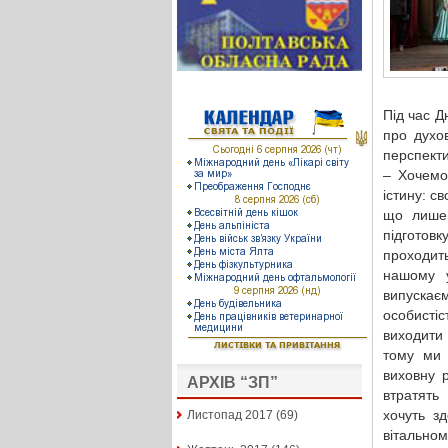
Під час Д
про духо
перспекти
– Хочемо
істину: с
що лишен
підготов
проходит
нашому у
випуска
особисті
виходити 
тому ми 
виховну р
АРХІВ “ЗП”
втратять
хочуть з
Листопад 2017
(69)
вітальном