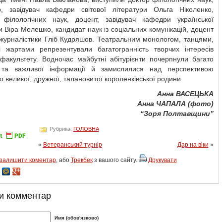
, завідувач кафедри світової літератури Ольга Ніколенко,
 філологічних наук, доцент, завідувач кафедри української
и Віра Мелешко, кандидат наук із соціальних комунікацій, доцент
журналістики Гліб Кудряшов. Театральним монологом, танцями,
і жартами репрезентували багатогранність творчих інтересів
 факультету. Водночас майбутні абітурієнти почерпнули багато
 та важливої інформації й замислилися над перспективою
о великої, дружної, талановитої короленківської родини.
Анна ВАСЕЦЬКА
Анна ЧАПАЛА (фото)
“Зоря Полтавщини”
Рубрика:
ГОЛОВНА
«
Ветеранський турнір
Дар на віки
»
залишити коментар
, або
Трекбек
з вашого сайту.
Друкувати
и комментар
Имя (обов'язково)