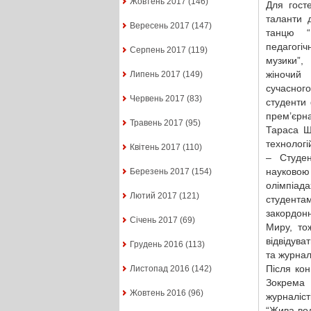
Жовтень 2017
(146)
Для гост
таланти 
Вересень 2017
(147)
танцю “
педагогіч
Серпень 2017
(119)
музики”,
жіночий 
Липень 2017
(149)
сучасного
Червень 2017
(83)
студенти 
прем’єрна
Травень 2017
(95)
Тараса Ш
технологі
Квітень 2017
(110)
– Студен
науковою
Березень 2017
(154)
олімпіада
Лютий 2017
(121)
студент
закордон
Січень 2017
(69)
Миру, то
відвідува
Грудень 2016
(113)
та журнал
Після кон
Листопад 2016
(142)
Зокрема 
Жовтень 2016
(96)
журналіст
“Жива вод