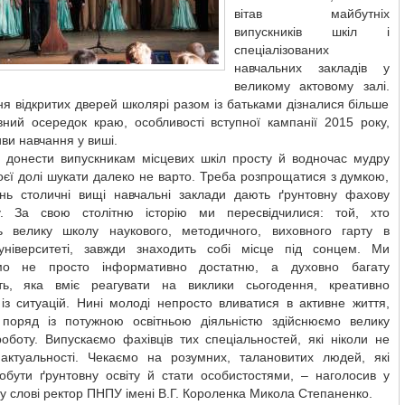
вітав майбутніх
випускників шкіл і
спеціалізованих
навчальних закладів у
великому актовому залі.
ня відкритих дверей школярі разом із батьками дізналися більше
вний осередок краю, особливості вступної кампанії 2015 року,
ви навчання у виші.
 донести випускникам місцевих шкіл просту й водночас мудру
воєї долі шукати далеко не варто. Треба розпрощатися з думкою,
ь столичні вищі навчальні заклади дають ґрунтовну фахову
ку. За свою столітню історію ми пересвідчилися: той, хто
ь велику школу наукового, методичного, виховного гарту в
ніверситеті, завжди знаходить собі місце під сонцем. Ми
ємо не просто інформативно достатню, а духовно багату
сть, яка вміє реагувати на виклики сьогодення, креативно
із ситуацій. Нині молоді непросто вливатися в активне життя,
поряд із потужною освітньою діяльністю здійснюємо велику
оботу. Випускаємо фахівців тих спеціальностей, які ніколи не
 актуальності. Чекаємо на розумних, талановитих людей, які
добути ґрунтовну освіту й стати особистостями, – наголосив у
у слові ректор ПНПУ імені В.Г. Короленка Микола Степаненко.