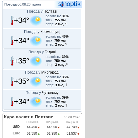
Погода
06.08.26, вдень
Погода у
Полтаві
вологість:
31%
+34°
тиск:
755 мм
вітер:
2 м/с,
Погода у
Кременчуці
вологість:
46%
+34°
тиск:
755 мм
вітер:
2 м/с,
Погода у
Гадячі
вологість:
39%
+35°
тиск:
750 мм
вітер:
3 м/с,
Погода у
Миргороді
вологість:
35%
+35°
тиск:
753 мм
вітер:
3 м/с,
Погода у
Чутовому
вологість:
39%
+34°
тиск:
753 мм
вітер:
2 м/с,