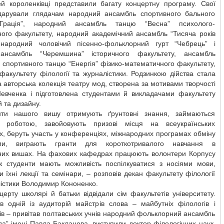
ей короленківці представили багату концертну програму. Свої
дарували глядачам народний ансамбль спортивного бального
Грація”, народний ансамбль танцю “Весна” психолого-
ного факультету, народний академічний ансамбль “Тисяча років
 народний чоловічий пісенно-фольклорний гурт “Чебрець” і
ансамбль “Черемшина” історичного факультету, ансамбль
 спортивного танцю “Енергія” фізико-математичного факультету,
факультету філології та журналістики. Родзинкою дійства стала
 авторська колекція театру мод, створена за мотивами творчості
евченка і підготовлена студентами й викладачами факультету
й та дизайну.
ти нашого вишу отримують ґрунтовні знання, займаються
 роботою, завойовують призові місця на всеукраїнських
х, беруть участь у конференціях, міжнародних програмах обміну
ами, виграють гранти для короткотривалого навчання в
них вишах. На фахових кафедрах працюють волонтери Корпусу
ж студенти мають можливість поспілкуватися з носіями мови,
ти їхні лекції та семінари, – розповів декан факультету філології
істики Володимир Кононенко.
церту школярі й батьки відвідали сім факультетів університету.
в одній із аудиторій майстрів слова – майбутніх філологів і
ів – привітав полтавських учнів народний фольклорний ансамбль
а” імені Павла Бакланова, виступили доктор філологічних наук,