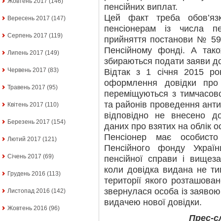
Жовтень 2017
(146)
пенсійних виплат.
Цей факт треба обов’яз
Вересень 2017
(147)
пенсіонерам із числа п
Серпень 2017
(119)
прийняття постанови № 59
Пенсійному фонді. А тако
Липень 2017
(149)
збираються подати заяви до
Червень 2017
(83)
Відтак з 1 січня 2015 р
оформлення довідки про 
Травень 2017
(95)
переміщуються з тимчасово
та районів проведення анти
Квітень 2017
(110)
відповідно не внесено д
Березень 2017
(154)
даних про взятих на облік о
Пенсіонер має особисто
Лютий 2017
(121)
Пенсійного фонду Украї
Січень 2017
(69)
пенсійної справи і вищеза
коли довідка видана не ти
Грудень 2016
(113)
території якого розташова
звернулася особа із заявою
Листопад 2016
(142)
видачею нової довідки.
Жовтень 2016
(96)
Прес-с