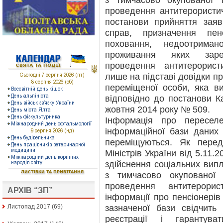
з тимчасово окупованої т
проведення антитерористичн
постанови прийняття зая
справ, призначення пе
поховання, недоотриман
проживання яких заре
проведення антитерористи
лише на підставі довідки пр
переміщеної особи, яка в
відповідно до постанови Ка
жовтня 2014 року № 509.
Інформація про пересел
інформаційної бази даних 
переміщуються. Як перед
Міністрів України від
здійснення соціальних вип
з тимчасово окупованої 
проведення антитерорис
АРХІВ “ЗП”
інформації про пенсіонерів
зазначеної бази свідчит
Листопад 2017
(69)
реєстрації і гарантув