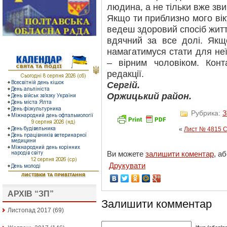
людина, а не тільки вже звич
Якщо ти приблизно мого віку
ведеш здоровий спосіб життя
вдячний за все долі. Якщ
намагатимуся стати для не
– вірним чоловіком. Кон
редакції.
Сергій.
Оржицький район.
Рубрика:
З
«
Лист № 4815 С
Ви можете
залишити коментар
, а
Друкувати
АРХІВ “ЗП”
Залишити комментар
Листопад 2017
(69)