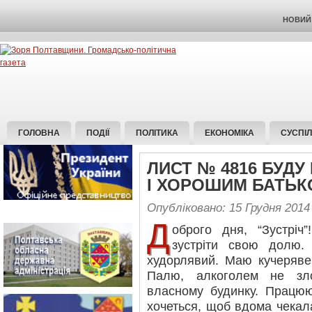
НОВИЙ 
ГОЛОВНА
ПОДІЇ
ПОЛІТИКА
ЕКОНОМІКА
СУСПІ
ЛИСТ № 4816 БУДУ
І ХОРОШИМ БАТЬ
Опубліковано: 15 Грудня 2014
Д
оброго дня, “Зустрі
зустріти свою долю. 
худорлявий. Маю кучеряве
Палю, алкоголем не зл
власному будинку. Працюю
хочеться, щоб вдома чекала