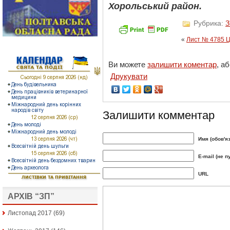
Хорольський район.
Рубрика:
З
«
Лист № 4785 Ц
Ви можете
залишити коментар
, а
Друкувати
Залишити комментар
Имя (обов'я
E-mail (не п
URL
АРХІВ “ЗП”
Листопад 2017
(69)