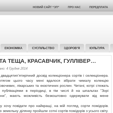
НОВИЙ САЙТ “ЗП”
ПРО НАС
ПЕРЕДПЛАТА
ЕКОНОМІКА
СУСПІЛЬСТВО
ЗДОРОВ’Я
КУЛЬТУРА
ТА ТЕЩА, КРАСАВЧИК, ГУЛЛІВЕР…
но: 4 Грудня 2014
двадцятип’ятирічний досвід колекціонера сортів і селекціонера.
отягом цього часу мені вдалося зібрати чималу колекцію
 овочевих, лікарських та екзотичних рослин. Читачі, котрі стежать
 публікаціями в періодиці, в тім числі й на шпальтах “Зорі
ни”, мають можливість безкоштовно одержувати від мене
у хочу повідати про найкращі, на мій погляд, сорти помідорів.
 земельну ділянку пройшли сотні сортів помідорів з усього світу.