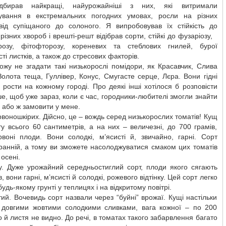
бирав найкращі, найурожайніші з них, які витримали
ування в екстремальних погодних умовах, росли на різних
 від супіщаного до солоного. Я випробовував їх стійкість до
 різних хвороб і врешті-решт відібрав сорти, стійкі до фузаріозу,
розу, фітофторозу, кореневих та стеблових гнилей, бурої
ті листків, а також до стресових факторів.
жу не згадати такі низькорослі помідори, як Красавчик, Слива
Золота теща, Гуллівер, Конус, Смугасте серце, Лєра. Вони гідні
 рости на кожному городі. Про деякі інші хотілося б розповісти
е, щоб уже зараз, коли є час, городники-любителі змогли знайти
я або ж замовити у мене.
воношкірих. Дійсно, це – вождь серед низькорослих томатів! Кущ
у всього 60 сантиметрів, а на них – величезні, до 700 грамів,
рвоні плоди. Вони солодкі, м’ясисті й, звичайно, гарні. Сорт
ранній, а тому ви зможете насолоджуватися смаком цих томатів
осені.
у. Дуже урожайний середньостиглий сорт, плоди якого сягають
, вони гарні, м’ясисті й солодкі, рожевого відтінку. Цей сорт легко
удь-якому грунті у теплицях і на відкритому повітрі.
ий. Вочевидь сорт назвали через “буйні” врожаї. Кущі настільки
і довгими жовтими солодкими сливками, вага кожної – по 200
о й листя не видно. До речі, в томатах такого забарвлення багато