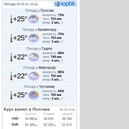
Погода
08.08.26, вечір
Погода у
Полтаві
вологість:
73%
+25°
тиск:
753 мм
вітер:
2 м/с,
Погода у
Кременчуці
вологість:
75%
+25°
тиск:
753 мм
вітер:
3 м/с,
Погода у
Гадячі
вологість:
86%
+22°
тиск:
749 мм
вітер:
4 м/с,
Погода у
Миргороді
вологість:
85%
+22°
тиск:
752 мм
вітер:
5 м/с,
Погода у
Чутовому
вологість:
64%
+25°
тиск:
750 мм
вітер:
3 м/с,