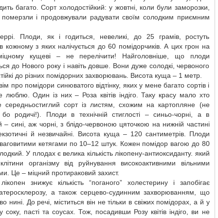
дить багато. Сорт холодостійкий: у жовтні, коли були заморозки,
 померзли і продовжували радувати своїм солодким приємним
еррі. Плоди, як і годиться, невеликі, до 25 грамів, ростуть
в кожному з яких налічується до 60 помідорчиків. А цих грон на
іцному кущеві – не перелічити! Найголовніше, що плоди
ься до Нового року і навіть довше. Вони дуже солодкі, червоного
стійкі до різних помідорних захворювань. Висота куща – 1 метр.
ім про помідори синюватого відтінку, яких у мене багато сортів і
е люблю. Один із них – Роза квітів індіго. Таку красу мало хто
е середньостиглий сорт із листям, схожим на картопляне (не
бо родичі!). Плоди в технічній стиглості – синьо-чорні, а в
ій – сині, аж чорні, з блідо-червоною цяточкою на нижній частині
екзотичні й незвичайні. Висота куща – 120 сантиметрів. Плоди
ваговитими кетягами по 10–12 штук. Кожен помідор вагою до 80
олодкий. У плодах є велика кількість лікопену-антиоксиданту. який
клітини організму від руйнування високоактивними вільними
и. Це – міцний протираковий захист.
 лікопен знижує кількість “поганого” холестерину і запобігає
 атеросклерозу, а також серцево-судинним захворюванням, що
о нині. До речі, міститься він не тільки в свіжих помідорах, а й у
 соку, пасті та соусах. Тож, посадивши Розу квітів індіго, ви не