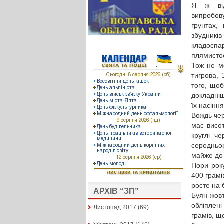
Я ж від
випробов
грунтах,
збудників
кладоспа
плямистос
Тож не мо
тигрова, 
того, щоб
докладніш
їх насінн
Вождь чер
має висот
круглі че
середньо
майже до 
Пори рок
400 грамів
росте на б
АРХІВ “ЗП”
Буян жовт
обліплен
Листопад 2017
(69)
грамів, щ