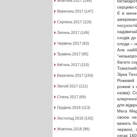
бетакаро
Жовтень 2017
(146)
серцево-
Вересень 2017
(147)
Є в мене
американ
Серпень 2017
(119)
посухост
надзвича
Липень 2017
(149)
сходів д
плоди – че
Червень 2017
(83)
Але найб
Травень 2017
(95)
“низькоро
багато сор
Квітень 2017
(110)
Томатний 
Зірка Тех
Березень 2017
(154)
Рожевий 
рожеві з 
Лютий 2017
(121)
назва). С
Січень 2017
(69)
алергенні
для відкр
Грудень 2016
(113)
Мега Мер
своєю не
Листопад 2016
(142)
важать б
червоні,
Жовтень 2016
(96)
сягає 160