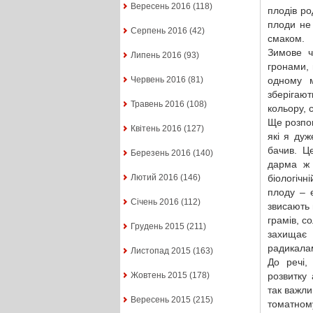
Вересень 2016
(118)
плодів ро
плоди не
Серпень 2016
(42)
смаком.
Зимове ч
Липень 2016
(93)
гронами, 
одному м
Червень 2016
(81)
зберігают
Травень 2016
(108)
кольору, 
Ще розпов
Квітень 2016
(127)
які я дуж
бачив. Ц
Березень 2016
(140)
дарма ж 
біологічн
Лютий 2016
(146)
плоду – 
Січень 2016
(112)
звисають 
грамів, с
Грудень 2015
(211)
захищає 
радикалам
Листопад 2015
(163)
До речі,
розвитку
Жовтень 2015
(178)
так важлив
Вересень 2015
(215)
томатному