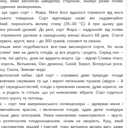
тину, який запобігає швидкому старінню, знижує ризик появи
судинних захворювань.
 ще один сорт – Жара. Мені його вдалося отримати від мого
ського товариша. Сорт відповідає назві: він надзвичайно
ійкий, переносить велику спеку (35–40 °С) й при цьому дає
йно рясний урожай. До речі, сорт Жара – надранній: від появи
о отримання урожаю в середньому минає всього 68 днів. Стиглі
рвоні, круглі, вага – до 300 грамів, соковиті та смачні.
ільше мені подобаються все-таки високорослі сорти, бо коли
слики” вже не дають плодів, ці все родять і родять. Серед них –
тів, які цвітуть, доки не вдарить мороз. Це – відомі Сливка гігант,
король, Вельможа, Око дракона, Синій, Беркл, Білоруські роси,
асу, Скала, Зимове черрі.
волохатий кабан. Цей сорт – справжнє диво природи: плоди
жовтими смужками та ще і вкриті легеньким пушком (звідси – й
орт середньостиглий, плоди з приємним смаком, дуже корисні, не
, а родить їх стільки, що усі неможливо зібрати. Сорт годиться
итого грунту та теплиць.
і – сорт теж американського селекціонера – здивував мене і
звичайною красою, і величиною плодів, адже деякі помідори
ільше двох кілограмів. Ними неможливо намилуватися – круглі,
 з розтягнутим плодоношенням, нічим не хворіють. Кущ, який
 сантиметрів, міцний і товстий, тому витримує велику вагу, адже