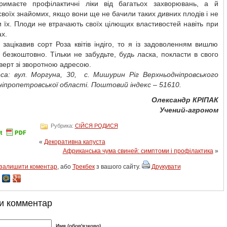
тримаєте профілактичні ліки від багатьох захворювань, а й
своїх знайомих, якщо вони ще не бачили таких дивних плодів і не
 їх. Плоди не втрачають своїх цілющих властивостей навіть при
х.
зацікавив сорт Роза квітів індіго, то я із задоволенням вишлю
 безкоштовно. Тільки не забудьте, будь ласка, покласти в свого
верт зі зворотною адресою.
са: вул. Моргуна, 30,
с. Мишурин Ріг Верхньодніпровського
ніпропетровської області. Поштовий індекс – 51610.
Олександр КРІПАК
Учений-агроном
Рубрика:
СІЙСЯ РОДИСЯ
«
Декоративна капуста
Африканська чума свиней: симптоми і профілактика
»
залишити коментар
, або
Трекбек
з вашого сайту.
Друкувати
и комментар
Имя (обов'язково)