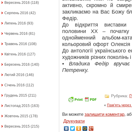
Вересень 2016
(118)
активно, скромно й смир
закликаємо на Вас Божу бл
Серпень 2016
(42)
Федір.
Липень 2016
(93)
До відкриття виставки 
половини ХХ – початку 
Червень 2016
(81)
однойменний альбом-кат
кольоровий офорт Олексія 
Травень 2016
(108)
До антології українського 
Квітень 2016
(127)
художників різних поколінь і
•
Владика Федір вручає
Березень 2016
(140)
Петренку.
Лютий 2016
(146)
Січень 2016
(112)
Рубрика:
Грудень 2015
(211)
«
Пам’ять через 
Листопад 2015
(163)
Ви можете
залишити коментар
, а
Жовтень 2015
(178)
Друкувати
Вересень 2015
(215)