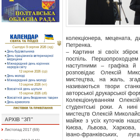
колекціонера, мецената, 
Петренка.
– Картини зі своїх збіро
поспіль. Першопроходцем
наступними – графіка й 
розповідає Олексій Ми
мистецтва, на жаль, зга
називаються твори станк
авторської друкарської фор
Колекціонуванням Олекс
студентські роки. А нині
мистецтв Олексій Миколайо
АРХІВ “ЗП”
майже з усіх куточків наш
Києва, Львова, Харкова, 
Листопад 2017
(69)
івано-франківських, лу