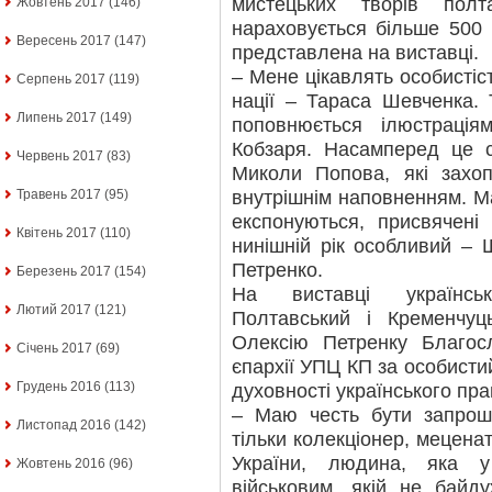
мистецьких творів полт
Жовтень 2017
(146)
нараховується більше 500 р
Вересень 2017
(147)
представлена на виставці.
– Мене цікавлять особистіст
Серпень 2017
(119)
нації – Тараса Шевченка. 
Липень 2017
(149)
поповнюється ілюстраці
Кобзаря. Насамперед це с
Червень 2017
(83)
Миколи Попова, які захо
внутрішнім наповненням. Ма
Травень 2017
(95)
експонуються, присвячені
Квітень 2017
(110)
нинішній рік особливий – 
Петренко.
Березень 2017
(154)
На виставці українськ
Лютий 2017
(121)
Полтавський і Кременчу
Олексію Петренку Благос
Січень 2017
(69)
єпархії УПЦ КП за особисти
Грудень 2016
(113)
духовності українського пра
– Маю честь бути запрош
Листопад 2016
(142)
тільки колекціонер, меценат
України, людина, яка 
Жовтень 2016
(96)
військовим, якій не байду