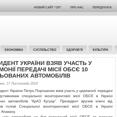
НОВИЙ САЙТ “ЗП”
ПРО НАС
ПЕРЕДПЛАТА
ЕКОНОМІКА
СУСПІЛЬСТВО
ЗДОРОВ’Я
КУЛЬТУРА
ИДЕНТ УКРАЇНИ ВЗЯВ УЧАСТЬ У
ОНІЇ ПЕРЕДАЧІ МІСІЇ ОБСЄ 10
ЬОВАНИХ АВТОМОБІЛІВ
ано: 17 Листопада 2014
идент України Петро Порошенко взяв участь у церемонії передачі
дставникам спеціальної моніторингової місії ОБСЄ в Україні
них автомобілів “КрАЗ Кугуар”. Президент вручив ключі від
лів голові Спеціальної моніторингової місії ОБСЄ в Україні
 Апакану.
 цих автомобілів не був переданий місії ОБСЄ за рахунок