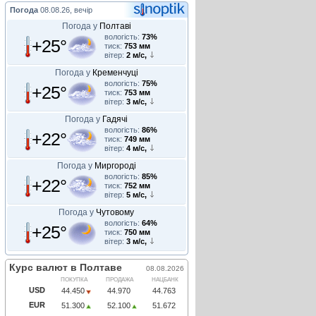
Погода
08.08.26, вечір
Погода у
Полтаві
вологість:
73%
+25°
тиск:
753 мм
вітер:
2 м/с,
Погода у
Кременчуці
вологість:
75%
+25°
тиск:
753 мм
вітер:
3 м/с,
Погода у
Гадячі
вологість:
86%
+22°
тиск:
749 мм
вітер:
4 м/с,
Погода у
Миргороді
вологість:
85%
+22°
тиск:
752 мм
вітер:
5 м/с,
Погода у
Чутовому
вологість:
64%
+25°
тиск:
750 мм
вітер:
3 м/с,