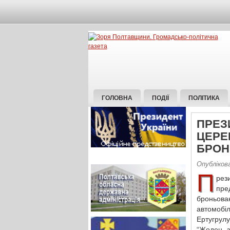
ГОЛОВНА
ПОДІЇ
ПОЛІТИКА
ПРЕЗ
ЦЕРЕМ
БРОН
Опубліков
П
рез
пре
броньова
автомобі
Ертугрулу
“Жоден з