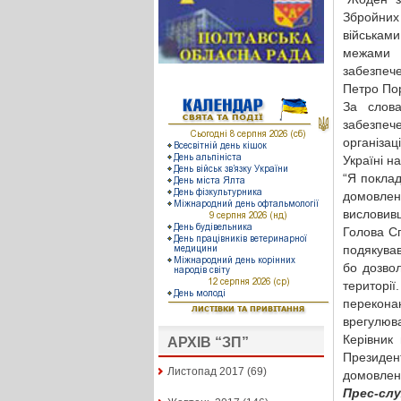
Збройних
військам
межами 
забезпече
Петро По
За слов
забезпеч
організац
Україні н
“Я покла
домовлено
висловивш
Голова Сп
подякував
бо дозвол
територі
перекона
врегулюва
Керівник
АРХІВ “ЗП”
Президе
Листопад 2017
(69)
домовлен
Прес-сл