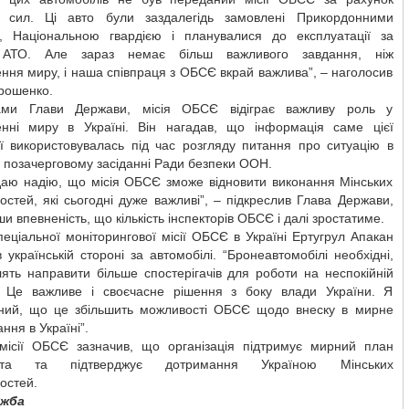
 сил. Ці авто були заздалегідь замовлені Прикордонними
и, Національною гвардією і планувалися до експлуатації за
АТО. Але зараз немає більш важливого завдання, ніж
ння миру, і наша співпраця з ОБСЄ вкрай важлива”, – наголосив
рошенко.
ами Глави Держави, місія ОБСЄ відіграє важливу роль у
енні миру в Україні. Він нагадав, що інформація саме цієї
ії використовувалась під час розгляду питання про ситуацію в
а позачерговому засіданні Ради безпеки ООН.
даю надію, що місія ОБСЄ зможе відновити виконання Мінських
стей, які сьогодні дуже важливі”, – підкреслив Глава Держави,
и впевненість, що кількість інспекторів ОБСЄ і далі зростатиме.
еціальної моніторингової місії ОБСЄ в Україні Ертугрул Апакан
 українській стороні за автомобілі. “Бронеавтомобілі необхідні,
ять направити більше спостерігачів для роботи на неспокійній
ї. Це важливе і своєчасне рішення з боку влади України. Я
ний, що це збільшить можливості ОБСЄ щодо внеску в мирне
ння в Україні”.
 місії ОБСЄ зазначив, що організація підтримує мирний план
нта та підтверджує дотримання Україною Мінських
остей.
ужба