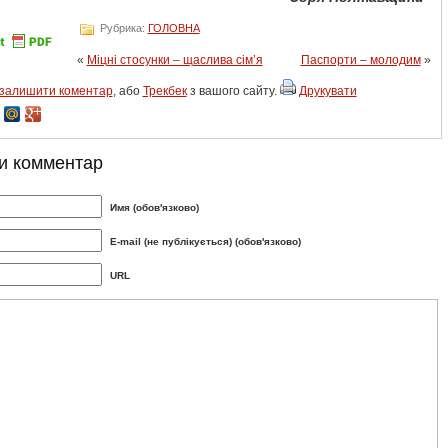
Рубрика:
ГОЛОВНА
«
Міцні стосунки – щаслива сім’я
Паспорти – молодим
»
залишити коментар
, або
Трекбек
з вашого сайту.
Друкувати
и комментар
Имя (обов'язково)
E-mail (не публікується) (обов'язково)
URL