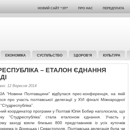
НОВИЙ САЙТ “ЗП”
ПРО НАС
ПЕРЕДПЛАТА
ЕКОНОМІКА
СУСПІЛЬСТВО
ЗДОРОВ’Я
КУЛЬТУРА
РЕСПУБЛІКА – ЕТАЛОН ЄДНАННЯ
ДІ
ано: 12 Вересня 2014
А “Новини Полтавщини” відбулася прес-конференція, на якій
ся про участь полтавської делегації у ХVI фіналі Міжнародної
“Студреспубліка”.
ний координатор програми у Полтаві Юлія Бобир наголосила, що
оку “Студреспубліка” стала еталоном єднання. Участь у
ому заході взяли близько 800 представників із усіх куточків
зокрема із Донецька і Севастополя. Полтавська делегація була чи