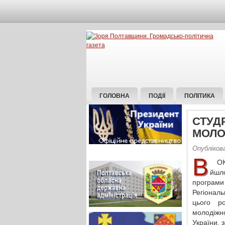
ГОЛОВНА
ПОДІЇ
ПОЛІТИКА
СТУД
МОЛО
Опубліков
В
ОКІ
йшло
програми 
Регіональ
цього р
молодіжн
України, 