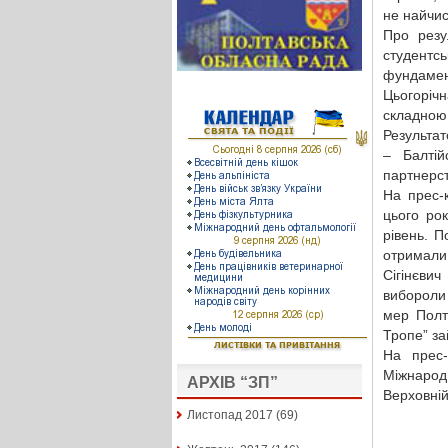
не найчис
Про резу
студентсь
фундамент
Цьогорічн
складною
Результат
– Балтій
партнерст
На прес-
цього ро
рівень. 
отримали
Сігінєвич
вибороли
мер Полт
Тропе” за
На прес-
Міжнарод
АРХІВ “ЗП”
Верховній
Листопад 2017
(69)