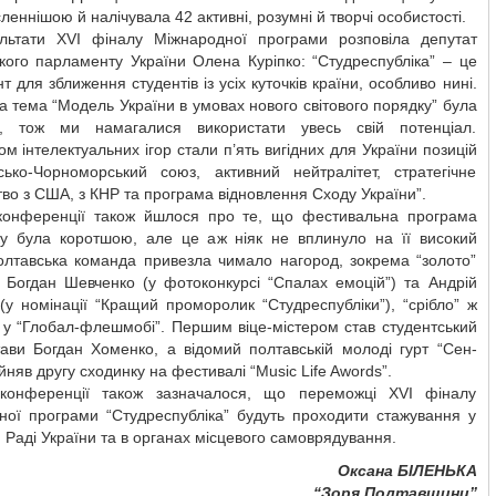
леннішою й налічувала 42 активні, розумні й творчі особистості.
льтати ХVI фіналу Міжнародної програми розповіла депутат
кого парламенту України Олена Куріпко: “Студреспубліка” – це
 для зближення студентів із усіх куточків країни, особливо нині.
а тема “Модель України в умовах нового світового порядку” була
, тож ми намагалися використати увесь свій потенціал.
ом інтелектуальних ігор стали п’ять вигідних для України позицій
сько-Чорноморський союз, активний нейтралітет, стратегічне
во з США, з КНР та програма відновлення Сходу України”.
конференції також йшлося про те, що фестивальна програма
ку була коротшою, але це аж ніяк не вплинуло на її високий
Полтавська команда привезла чимало нагород, зокрема “золото”
 Богдан Шевченко (у фотоконкурсі “Спалах емоцій”) та Андрій
 (у номінації “Кращий проморолик “Студреспубліки”), “срібло” ж
 у “Глобал-флешмобі”. Першим віце-містером став студентський
ави Богдан Хоменко, а відомий полтавській молоді гурт “Сен-
йняв другу сходинку на фестивалі “Music Life Awords”.
конференції також зазначалося, що переможці ХVI фіналу
ної програми “Студреспубліка” будуть проходити стажування у
 Раді України та в органах місцевого самоврядування.
Оксана БІЛЕНЬКА
“Зоря Полтавщини”