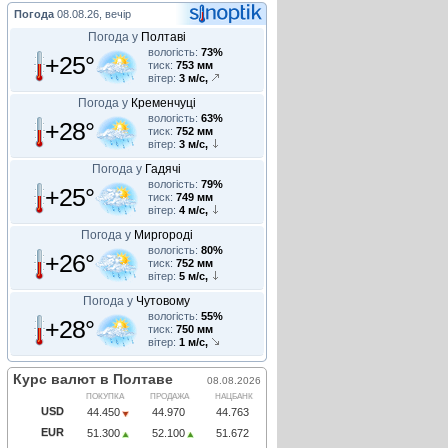
Погода
08.08.26, вечір
Погода у
Полтаві
вологість:
73%
+25°
тиск:
753 мм
вітер:
3 м/с,
Погода у
Кременчуці
вологість:
63%
+28°
тиск:
752 мм
вітер:
3 м/с,
Погода у
Гадячі
вологість:
79%
+25°
тиск:
749 мм
вітер:
4 м/с,
Погода у
Миргороді
вологість:
80%
+26°
тиск:
752 мм
вітер:
5 м/с,
Погода у
Чутовому
вологість:
55%
+28°
тиск:
750 мм
вітер:
1 м/с,