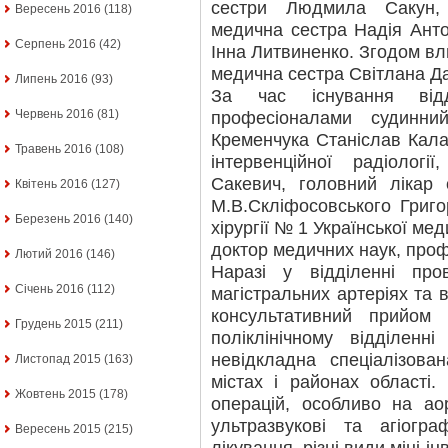
сестри Людмила Сакун, 
Вересень 2016
(118)
медична сестра Надія Ант
Серпень 2016
(42)
Інна Литвиненко. Згодом вл
медична сестра Світлана Д
Липень 2016
(93)
За час існування відд
Червень 2016
(81)
професіоналами судинний
Кременчука Станіслав Кала
Травень 2016
(108)
інтервенційної радіолог
Сакевич, головний лікар о
Квітень 2016
(127)
М.В.Скліфосовського Григо
Березень 2016
(140)
хірургії № 1 Української мед
доктор медичних наук, проф
Лютий 2016
(146)
Наразі у відділенні про
Січень 2016
(112)
магістральних артеріях та в
консультативний прийом п
Грудень 2015
(211)
поліклінічному відділенні
невідкладна спеціалізов
Листопад 2015
(163)
містах і районах області.
Жовтень 2015
(178)
операцій, особливо на ао
ультразвукові та агіогр
Вересень 2015
(215)