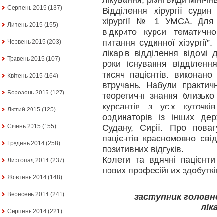
лікування, різні види міні-і
Серпень 2015
(137)
Відділення хірургії суди
хірургії № 1 УМСА. Для л
Липень 2015
(155)
відкрито курси тематично
питання судинної хірургії”.
Червень 2015
(203)
лікарів відділення відомі
Травень 2015
(107)
роки існування відділенн
тисяч пацієнтів, виконан
Квітень 2015
(164)
втручань. Набули практич
Березень 2015
(127)
теоретичні знання близько 1
курсантів з усіх куточкі
Лютий 2015
(125)
ординаторів із інших дер
Судану, Сирії. Про пова
Січень 2015
(155)
пацієнтів красномовно сві
Грудень 2014
(258)
позитивних відгуків.
Колеги та вдячні пацієнти
Листопад 2014
(237)
нових професійних здобуткі
Жовтень 2014
(148)
Вересень 2014
(241)
заступник головно
лік
Серпень 2014
(221)