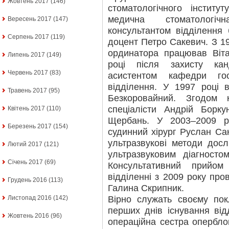
Жовтень 2017
(146)
стоматологічного інститу
медична стоматологіч
Вересень 2017
(147)
консультантом відділення
Серпень 2017
(119)
доцент Петро Сакевич. З 19
ординатора працював Віта
Липень 2017
(149)
році після захисту кан
Червень 2017
(83)
асистентом кафедри гос
відділення. У 1997 році 
Травень 2017
(95)
Безкоровайний. Згодом 
спеціалісти Андрій Борку
Квітень 2017
(110)
Щербань. У 2003–2009 р
Березень 2017
(154)
судинний хірург Руслан Са
ультразвукові методи дос
Лютий 2017
(121)
ультразвуковим діагносто
Січень 2017
(69)
Консультативний прийом 
відділенні з 2009 року про
Грудень 2016
(113)
Галина Скрипник.
Вірно служать своєму пок
Листопад 2016
(142)
перших днів існування від
Жовтень 2016
(96)
операційна сестра опербло