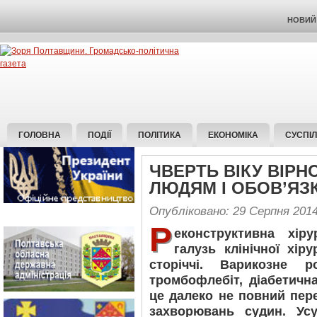
НОВИЙ 
ГОЛОВНА
ПОДІЇ
ПОЛІТИКА
ЕКОНОМІКА
СУСПІ
ЧВЕРТЬ ВІКУ ВІРН
ЛЮДЯМ І ОБОВ’ЯЗ
Опубліковано: 29 Серпня 201
Р
еконструктивна хір
галузь клінічної хір
сторіччі. Варикозне р
тромбофлебіт, діабетичн
це далеко не повний пер
захворювань судин. Усу