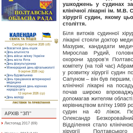
ушкоджень у судинах за
клінічної лікарні ім. М.В.
хірургії судин, якому ц
століття.
Біля витоків судинної хірур
лікарні стояли доктор мед
Мазурик, кандидати меди
Мирослав Рудий, головни
охорони здоров’я Полтавс
комітету (на той час) Абра
у розвитку хірургії судин п
Сапуном – він був першим, 
клінічної лікарні на поса
почав широко впроваджу
допомагав жителям області,
керівництвом влітку 1989 ро
судин на 40 ліжок. Пе
АРХІВ “ЗП”
Олександр Безкоровайн
Листопад 2017
(69)
Відділення стало клінічно
хірургії Полтавськог