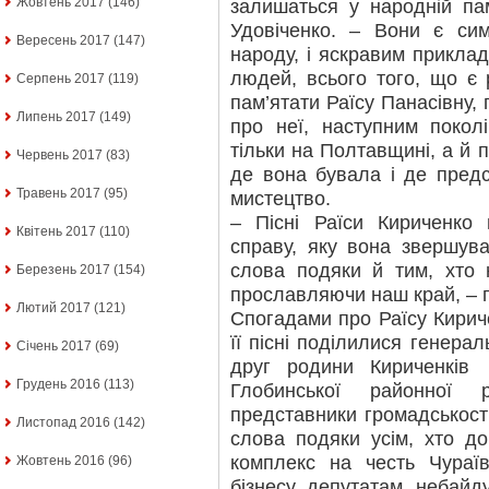
Жовтень 2017
(146)
залишаться у народній па
Удовіченко. – Вони є си
Вересень 2017
(147)
народу, і яскравим приклад
людей, всього того, що є 
Серпень 2017
(119)
пам’ятати Раїсу Панасівну,
Липень 2017
(149)
про неї, наступним покол
тільки на Полтавщині, а й по
Червень 2017
(83)
де вона бувала і де пред
Травень 2017
(95)
мистецтво.
– Пісні Раїси Кириченко
Квітень 2017
(110)
справу, яку вона звершув
слова подяки й тим, хто н
Березень 2017
(154)
прославляючи наш край, – п
Лютий 2017
(121)
Спогадами про Раїсу Кириче
її пісні поділилися генера
Січень 2017
(69)
друг родини Кириченків
Грудень 2016
(113)
Глобинської районної 
представники громадськост
Листопад 2016
(142)
слова подяки усім, хто до
комплекс на честь Чураї
Жовтень 2016
(96)
бізнесу, депутатам, небай