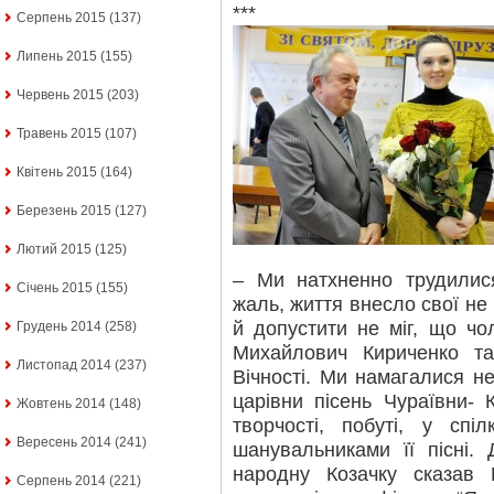
***
Серпень 2015
(137)
Липень 2015
(155)
Червень 2015
(203)
Травень 2015
(107)
Квітень 2015
(164)
Березень 2015
(127)
Лютий 2015
(125)
– Ми натхненно трудилис
Січень 2015
(155)
жаль, життя внесло свої не 
й допустити не міг, що чо
Грудень 2014
(258)
Михайлович Кириченко та
Листопад 2014
(237)
Вічності. Ми намагалися н
царівни пісень Чураївни- 
Жовтень 2014
(148)
творчості, побуті, у спі
Вересень 2014
(241)
шанувальниками її пісні
народну Козачку сказав
Серпень 2014
(221)