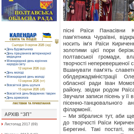
пісні Раїси Панасівни 
пам’ятника Чураївні, відк
носить ім’я Раїси Киричен
золотими цієї пори беріз
полтавської громади, вл
творчості неперевершеної с
Вшанувати пам’ять славет
облдержадміністрації Ол
обласної ради Іван Момот
району, звідки родом Раїса
Звучали записи пісень у її в
пісенно-танцювального а
філармонії.
АРХІВ “ЗП”
– Ми зібралися тут, аби щ
до творчості Раїси Кириче
Листопад 2017
(69)
Берегині. Такі постаті, 