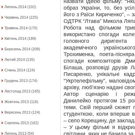
назвати ідеєю фільму: “Як
образ України, то, без усі
Липень 2014
(102)
його з Раїси Кириченко”, –
Червень 2014
(225)
ОДТРК “Лтава” Микола Ляп
Робота над фільмом трив
Травень 2014
(170)
використано спогади коле
Квітень 2014
(189)
головного диригента 
академічного українськ
Березень 2014
(208)
Трохименка, поета-пісня
Лютий 2014
(135)
спогади композиторів Дм
Білаша, розповіді друзів Л
Січень 2014
(124)
Писаренко, унікальні ка
“Укртелефільму”, маловідо
Грудень 2013
(174)
архіву, люб’язно надані св
Листопад 2013
(165)
Автор сценарію і реж
Данилейко протягом 15 рок
Жовтень 2013
(116)
теми. Свій перший сюжет 
Вересень 2013
(124)
студенткою, коли вперше в
– село Корещину, де закла
Серпень 2013
(162)
– У цьому фільмі я відкри
світлини, яких не бачила за
Липень 2013
(54)