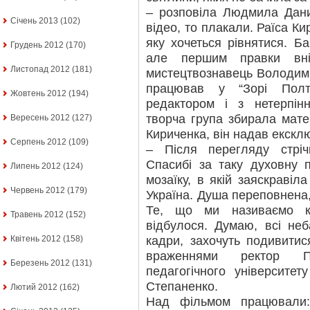
– розповіла Людмила Дан
Січень 2013
(102)
відео, то плакали. Раїса Ки
яку хочеться рівнятися. Б
Грудень 2012
(170)
але першим правки вні
Листопад 2012
(181)
мистецтвознавець Володими
працював у “Зорі Полт
Жовтень 2012
(194)
редактором і з нетерпін
творча група збирала мате
Вересень 2012
(127)
Кириченка, він надав екскл
Серпень 2012
(109)
– Після перегляду стріч
Спасибі за таку духовну 
Липень 2012
(124)
мозаїку, в якій заяскравіл
Червень 2012
(179)
Україна. Душа переповнена,
Те, що ми називаємо к
Травень 2012
(152)
відбулося. Думаю, всі не
кадри, захочуть подивитис
Квітень 2012
(158)
враженнями ректор Пол
Березень 2012
(131)
педагогічного університет
Степаненко.
Лютий 2012
(162)
Над фільмом працювали