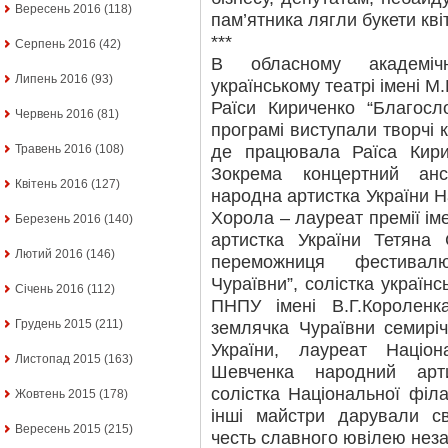
Вересень 2016
(118)
пам’ятника лягли букети квіт
***
Серпень 2016
(42)
В обласному академічн
Липень 2016
(93)
українському театрі імені М.
Раїси Кириченко “Благосл
Червень 2016
(81)
програмі виступали творчі 
де працювала Раїса Кириче
Травень 2016
(108)
Зокрема концертний анса
Квітень 2016
(127)
народна артистка України Н
Хорола – лауреат премії ім
Березень 2016
(140)
артистка України Тетяна 
Лютий 2016
(146)
переможниця фестивалю
Чураївни”, солістка україн
Січень 2016
(112)
ПНПУ імені В.Г.Королен
Грудень 2015
(211)
землячка Чураївни семирі
України, лауреат Націон
Листопад 2015
(163)
Шевченка народний арт
солістка Національної філ
Жовтень 2015
(178)
інші майстри дарували с
Вересень 2015
(215)
честь славного ювілею неза