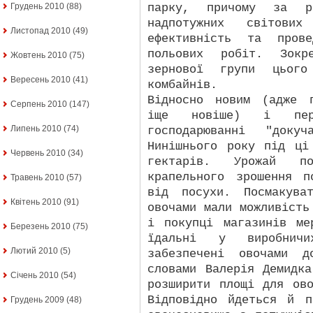
парку, причому за ра
Грудень 2010
(88)
надпотужних світови
Листопад 2010
(49)
ефективність та пров
польових робіт. Зокр
Жовтень 2010
(75)
зернової групи цьог
Вересень 2010
(41)
комбайнів.
Відносно новим (адже 
Серпень 2010
(147)
іще новіше) і перс
Липень 2010
(74)
господарюванні "докуч
Нинішнього року під ці
Червень 2010
(34)
гектарів. Урожай по
крапельного зрошення п
Травень 2010
(57)
від посухи. Посмакува
Квітень 2010
(91)
овочами мали можливість
і покупці магазинів ме
Березень 2010
(75)
їдальні у виробничи
Лютий 2010
(5)
забезпечені овочами д
словами Валерія Демидк
Січень 2010
(54)
розширити площі для ов
Відповідно йдеться й п
Грудень 2009
(48)