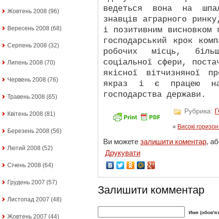
ведеться вона на шпа
Жовтень 2008
(96)
знавців аграрного ринку
Вересень 2008
(68)
і позитивним висновком 
господарський крок ком
Серпень 2008
(32)
робочих місць, більш
соціальної сфери, поста
Липень 2008
(70)
якісної вітчизняної п
Червень 2008
(76)
якраз і є працею на 
господарства держави.
Травень 2008
(65)
Рубрика:
Квітень 2008
(81)
«
Високі горизон
Березень 2008
(56)
Ви можете
залишити коментар
, а
Лютий 2008
(52)
Друкувати
Січень 2008
(64)
Грудень 2007
(57)
Залишити комментар
Листопад 2007
(48)
Имя (обов'я
Жовтень 2007
(44)