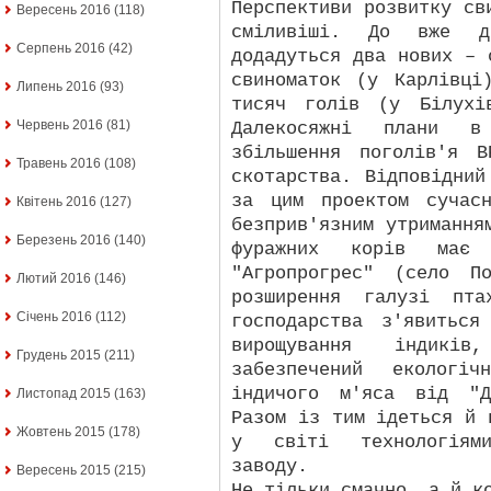
Перспективи розвитку св
Вересень 2016
(118)
сміливіші. До вже ді
Серпень 2016
(42)
додадуться два нових – 
свиноматок (у Карлівці
Липень 2016
(93)
тисяч голів (у Білухі
Червень 2016
(81)
Далекосяжні плани в
збільшення поголів'я 
Травень 2016
(108)
скотарства. Відповідний
за цим проектом сучас
Квітень 2016
(127)
безприв'язним утримання
Березень 2016
(140)
фуражних корів має 
"Агропрогрес" (село П
Лютий 2016
(146)
розширення галузі пта
Січень 2016
(112)
господарства з'явиться
вирощування індикі
Грудень 2015
(211)
забезпечений екологі
індичого м'яса від "Д
Листопад 2015
(163)
Разом із тим ідеться й 
Жовтень 2015
(178)
у світі технологіями
заводу.
Вересень 2015
(215)
Не тільки смачно, а й к