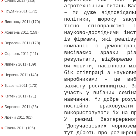
Січень 2012
(135)
агротехнічних питань Ва
Грудень 2011
(172)
– Ми дуже відповідаль
політики, щороку заку
Листопад 2011
(170)
тісно співпрацюємо і
науково-дослідними інс
Жовтень 2011
(159)
із фірмами, які реаліз
Вересень 2011
(178)
компанії є демонстра
висіваємо зразки різ
Серпень 2011
(111)
результати, відбираємо
Липень 2011
(139)
би мовити, насіннєва мі
бік співпраці з наукови
Червень 2011
(143)
виробниками – це виб
захисту рослинництва. В
Травень 2011
(173)
участь у виїзних семін
Квітень 2011
(171)
навчання. Ми добре розу
постійно враховува
Березень 2011
(88)
використовувати їх на п
Лютий 2011
(61)
У режимі безперервно
"Докучаєвських чорнозе
Січень 2011
(106)
тут дбають про розширен