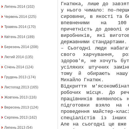
Гнатюка, лише до завзя
Липень 2014
(102)
у нього чимало: по-перш
сировини, в якості та б
Червень 2014
(225)
впевненими на 100 
Травень 2014
(170)
причетність до доволі о
виробників, які вигото
Квітень 2014
(189)
державними стандартами.
Березень 2014
(208)
– Сьогодні люди набага
свого харчування, р
Лютий 2014
(135)
здоров'я, не хочуть бу
усіляких штучних замін
Січень 2014
(124)
тому й обирають нашу
Грудень 2013
(174)
Михайло Гнатюк.
Відкриття м'ясокомбін
Листопад 2013
(165)
робочих місця. До реч
Жовтень 2013
(116)
працівників виявилось 
підготовки взяло на 
Вересень 2013
(124)
проведення майстер-клас
спеціалістів із інших
Серпень 2013
(162)
Але на сьогодні це вже
Липень 2013
(54)