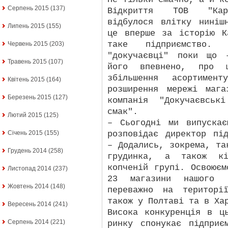
Серпень 2015
(137)
Відкриття ТОВ "Карл
відбулося влітку ниніш
Липень 2015
(155)
це вперше за історію К
таке підприємство
Червень 2015
(203)
"докучаєвці" поки що 
Травень 2015
(107)
його впевнено, про 
збільшення асортимен
Квітень 2015
(164)
розширення мережі мага
Березень 2015
(127)
компанія "Докучаєвськ
смак".
Лютий 2015
(125)
– Сьогодні ми випуска
розповідає директор пі
Січень 2015
(155)
– Додались, зокрема, та
Грудень 2014
(258)
грудинка, а також кі
копченій групі. Освоює
Листопад 2014
(237)
23 магазини нашого т
Жовтень 2014
(148)
переважно на територі
також у Полтаві та в Ха
Вересень 2014
(241)
Висока конкуренція в ц
Серпень 2014
(221)
ринку спонукає підприє