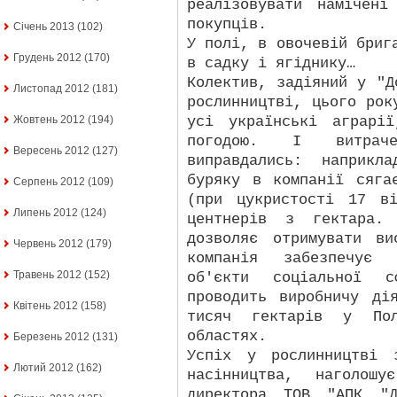
реалізовувати намічен
покупців.
Січень 2013
(102)
У полі, в овочевій бриг
Грудень 2012
(170)
в садку і ягіднику…
Колектив, задіяний у "Д
Листопад 2012
(181)
рослинництві, цього рок
усі українські аграрі
Жовтень 2012
(194)
погодою. І витраче
Вересень 2012
(127)
виправдались: наприкл
буряку в компанії сяга
Серпень 2012
(109)
(при цукристості 17 в
Липень 2012
(124)
центнерів з гектара.
дозволяє отримувати ви
Червень 2012
(179)
компанія забезпечує 
Травень 2012
(152)
об'єкти соціальної 
проводить виробничу ді
Квітень 2012
(158)
тисяч гектарів у Пол
областях.
Березень 2012
(131)
Успіх у рослинництві 
Лютий 2012
(162)
насінництва, наголошу
директора ТОВ "АПК "Д