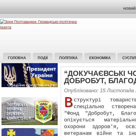
НОВИЙ 
ГОЛОВНА
ПОДІЇ
ПОЛІТИКА
ЕКОНОМІКА
СУСПІ
“ДОКУЧАЄВСЬКІ Ч
ДОБРОБУТ, БЛАГОД
Опубліковано: 15 Листопада 
В
структурі товари
спеціально створен
"Фонд "Добробут, Благ
опікується матеріаль
охорони здоров'я, осв
ветеранам війни та ін