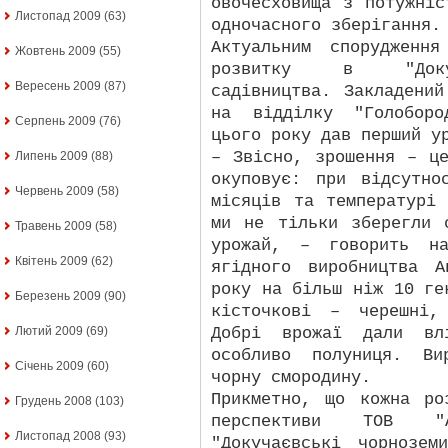
овочесховища з потужніс
Листопад 2009
(63)
одночасного зберігання.
Актуальним спорудженн
Жовтень 2009
(55)
розвитку в "Докуч
Вересень 2009
(87)
садівництва. Закладени
на відділку "Голоборо
Серпень 2009
(76)
цього року дав перший у
– Звісно, зрошення – ц
Липень 2009
(88)
окуповує: при відсутно
Червень 2009
(58)
місяців та температурі
ми не тільки зберегли 
Травень 2009
(58)
урожай, – говорить на
Квітень 2009
(62)
ягідного виробництва 
року на більш ніж 10 ге
Березень 2009
(90)
кісточкові – черешні,
Добрі врожаї дали вл
Лютий 2009
(69)
особливо полуниця. Ви
Січень 2009
(60)
чорну смородину.
Прикметно, що кожна ро
Грудень 2008
(103)
перспективи ТОВ "Аг
Листопад 2008
(93)
"Докучаєвські чорнозе