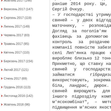
Жовтень 2017
(146)
раніше 2014 року. Це, 
Сергій Очкур.
Вересень 2017
(147)
– У господарстві утрим
Серпень 2017
(119)
свиней – у двох відгод
маточнику, – розповід
Липень 2017
(149)
Догляд за поголів'ям 
Червень 2017
(83)
фахівець за допомогою
контроль за роздачею
Травень 2017
(95)
компанії повністю забез
селі Лип'янка працює 
Квітень 2017
(110)
виробляє близько 12 тон
Березень 2017
(154)
Прикметно, що ставку н
свиней у господарст
Лютий 2017
(121)
займатися гібрид
Січень 2017
(69)
використовують, зокрем
біла, ландрас, дюрок.
Грудень 2016
(113)
свиней вирощують для
іншого підрозділу ком
Листопад 2016
(142)
м'ясокомбінат", – ме
Жовтень 2016
(96)
підвищення м'ясних якос