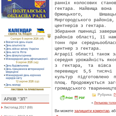
ранніх колосових стано
гектара. Найвища вона 
Оржицького, Шишаць
Миргородського районів,
центнерів з гектара.
Збирання пшениці заверш
районів області, її на
тонн при середньообла
центнер з гектара.
Аграрії області також з
середня урожайність яко
з гектара, та вівса 
перевищує 5,5 тисячі
культур підготовлено 
площ. Продовжується за
громадського тваринницт
Рубрика:
АРХІВ “ЗП”
«
Лялькова толо
Листопад 2017
(69)
Ви можете
залишити коментар
, а