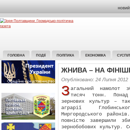
НОВИЙ 
ГОЛОВНА
ПОДІЇ
ПОЛІТИКА
ЕКОНОМІКА
СУСПІ
ЖНИВА – НА ФІНІШ
Опубліковано: 24 Липня 2012
З
агальний намолот з
тисяч тонн. Пона
зернових культур – та
аграрії Глобинсь
Миргородського районів
повністю завершили зб
зернобобових культур. С