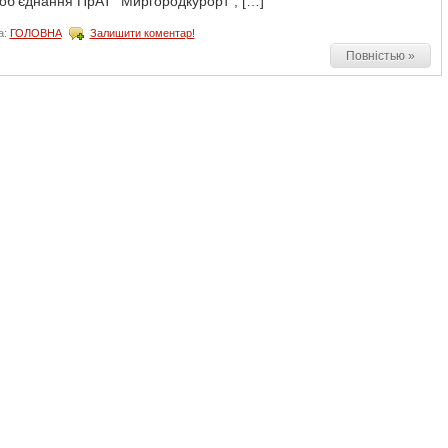
об’єднання ПрАТ “Миргородкурорт”, […]
а:
ГОЛОВНА
Залишити коментар!
Повністью »