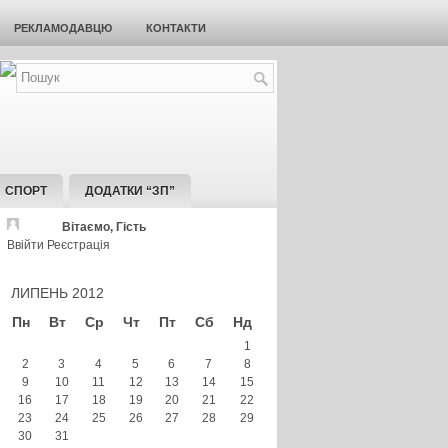
РЕКЛАМОДАВЦЮ
КОНТАКТИ
СПОРТ
ДОДАТКИ “ЗП”
Вітаємо, Гість
Ввійти
Реєстрація
ЛИПЕНЬ 2012
Пн
Вт
Ср
Чт
Пт
Сб
Нд
1
2
3
4
5
6
7
8
9
10
11
12
13
14
15
16
17
18
19
20
21
22
23
24
25
26
27
28
29
30
31