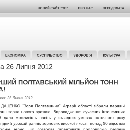
НОВИЙ САЙТ “ЗП”
ПРО НАС
ПЕРЕДПЛАТА
ЕКОНОМІКА
СУСПІЛЬСТВО
ЗДОРОВ’Я
КУЛЬТУРА
за 26 Липня 2012
РШИЙ ПОЛТАВСЬКИЙ МІЛЬЙОН ТОНН
А!
ано: 26 Липня 2012
ДАЦЕНКО “Зоря Полтавщини” Аграрії області зібрали перший
тонн зерна нового врожаю. Впровадження сучасних інтенсивних
ій дало можливість навіть у складних умовах поточного року
гідний урожай ранніх зернових високої якості: понад 90 відсотків
ольче зерно, що дозволяє гарантувати продовольчу безпеку