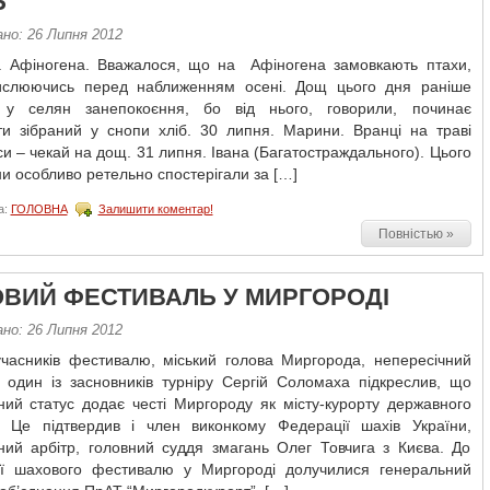
Ь
ано: 26 Липня 2012
. Афіногена. Вважалося, що на Афіногена замовкають птахи,
ислюючись перед наближенням осені. Дощ цього дня раніше
 у селян занепокоєння, бо від нього, говорили, починає
ти зібраний у снопи хліб. 30 липня. Марини. Вранці на траві
и – чекай на дощ. 31 липня. Івана (Багатостраждального). Цього
и особливо ретельно спостерігали за […]
а:
ГОЛОВНА
Залишити коментар!
Повністью »
ВИЙ ФЕСТИВАЛЬ У МИРГОРОДІ
ано: 26 Липня 2012
учасників фестивалю, міський голова Миргорода, непересічний
а один із засновників турніру Сергій Соломаха підкреслив, що
ний статус додає честі Миргороду як місту-курорту державного
. Це підтвердив і член виконкому Федерації шахів України,
ний арбітр, головний суддя змагань Олег Товчига з Києва. До
ції шахового фестивалю у Миргороді долучилися генеральний