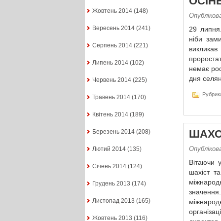
ОСІН
Жовтень 2014
(148)
Опубліков
Вересень 2014
(241)
29 липня
ніби зам
Серпень 2014
(221)
викликав
пророста
Липень 2014
(102)
немає рос
дня селян
Червень 2014
(225)
Рубрик
Травень 2014
(170)
Квітень 2014
(189)
ШАХО
Березень 2014
(208)
Опубліков
Лютий 2014
(135)
Вітаючи 
Січень 2014
(124)
шахіст т
міжнарод
Грудень 2013
(174)
значення
Листопад 2013
(165)
міжнарод
організа
Жовтень 2013
(116)