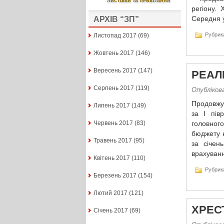
регіону.
Середня у
АРХІВ “ЗП”
Рубрик
Листопад 2017
(69)
Жовтень 2017
(146)
Вересень 2017
(147)
РЕАЛ
Серпень 2017
(119)
Опубліков
Продовжує
Липень 2017
(149)
за І пів
Червень 2017
(83)
головног
бюджету н
Травень 2017
(95)
за січен
врахуванн
Квітень 2017
(110)
Рубрик
Березень 2017
(154)
Лютий 2017
(121)
ХРЕС
Січень 2017
(69)