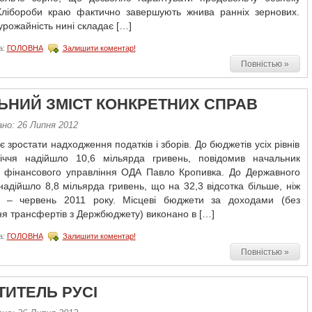
 Хлібороби краю фактично завершують жнива ранніх зернових.
рожайність нині складає […]
а:
ГОЛОВНА
Залишити коментар!
Повністью »
ЬНИЙ ЗМІСТ КОНКРЕТНИХ СПРАВ
ано: 26 Липня 2012
 зростати надходження податків і зборів. До бюджетів усіх рівнів
річчя надійшло 10,6 мільярда гривень, повідомив начальник
о фінансового управління ОДА Павло Кропивка. До Державного
адійшло 8,8 мільярда гривень, що на 32,3 відсотка більше, ніж
ь – червень 2011 року. Місцеві бюджети за доходами (без
я трансфертів з Держбюджету) виконано в […]
а:
ГОЛОВНА
Залишити коментар!
Повністью »
ТИТЕЛЬ РУСІ