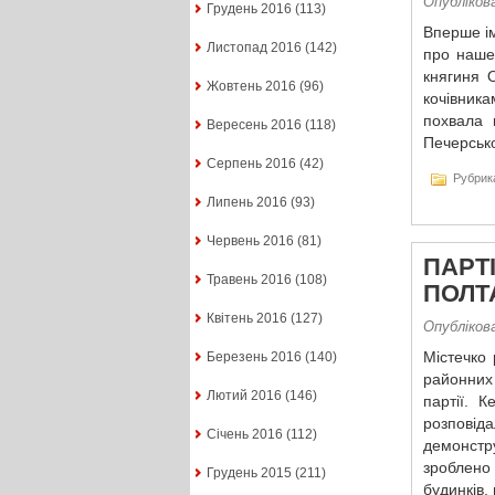
Опубліков
Грудень 2016
(113)
Вперше ім
Листопад 2016
(142)
про нашес
княгиня 
Жовтень 2016
(96)
кочівника
похвала 
Вересень 2016
(118)
Печерсько
Серпень 2016
(42)
Рубрик
Липень 2016
(93)
Червень 2016
(81)
ПАРТ
Травень 2016
(108)
ПОЛТ
Квітень 2016
(127)
Опубліков
Містечко 
Березень 2016
(140)
районних
Лютий 2016
(146)
партії. 
розповід
Січень 2016
(112)
демонстр
зроблено
Грудень 2015
(211)
будинків,