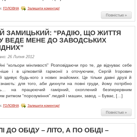
а:
ГОЛОВНА
Залишити коментар!
Повністью »
ІЙ ЗАМИЦЬКИЙ: “РАДІЮ, ЩО ЖИТТЯ
У ВЕДЕ МЕНЕ ДО ЗАВОДСЬКИХ
ІДНИХ”
ано: 26 Липня 2012
йні “кольори мінливості” Розповідаючи про те, де відчуває себе
ніше і в цілковитій гармонії з оточуючим, Сергій Ігорович
й здивує будь-кого з нових знайомих. Це тільки давні друзі й
 знають: для того, аби дихнути на повні груди, йому потрібно
ись… на працюючий гамірний, охоплений безперервним
м ритмом “порозуміння” людей і машин, завод. – Буває, […]
а:
ГОЛОВНА
Залишити коментар!
Повністью »
ЛІ ДО ОБІДУ – ЛІТО, А ПО ОБІДІ –