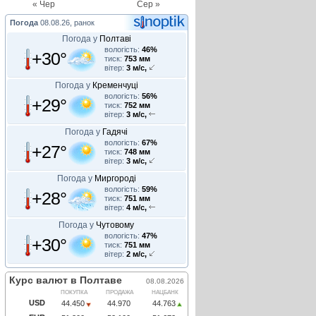
« Чер
Сер »
Погода
08.08.26, ранок
Погода у
Полтаві
вологість:
46%
+30°
тиск:
753 мм
вітер:
3 м/с,
Погода у
Кременчуці
вологість:
56%
+29°
тиск:
752 мм
вітер:
3 м/с,
Погода у
Гадячі
вологість:
67%
+27°
тиск:
748 мм
вітер:
3 м/с,
Погода у
Миргороді
вологість:
59%
+28°
тиск:
751 мм
вітер:
4 м/с,
Погода у
Чутовому
вологість:
47%
+30°
тиск:
751 мм
вітер:
2 м/с,