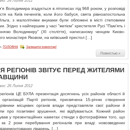
ано: 26 Липня 2012
'я Володимира згадується в літописах під 968 роком, у розповіді
тя на Київ печенігів, коли його бабуся, свята рівноапостольна
Ольга, з малолітніми внуками були обложені в місті степовими
ми. Згідно з найпершим у часі "житієм" хрестителя Русі "Пам'ять і
князю Володимиру" (XI століття), написаному ченцем Києво-
го монастиря Яковом, на київський престол […]
а:
ГОЛОВНА
Залишити коментар!
Повністью »
ІЯ РЕГІОНІВ ЗВІТУЄ ПЕРЕД ЖИТЕЛЯМИ
АВЩИНИ
ано: 26 Липня 2012
регіонів ЦЕ БУЛА презентація досягнень усіх районів області й
 організацій Партії регіонів, присвячена 15-річчю створення
Керівники місцевих органів влади представляли свої райони й
али про позитивні зрушення, які відбуваються. Кожний район
ував у презентаційних наметах стенди з фотографіями того, що
 за 2 роки перебування регіоналів при владі: новозведених
 відремонтованих лікарень, […]