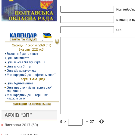
Имя (обов'я
E-mail (не п
URL
АРХІВ “ЗП”
9
×
=
27
Листопад 2017
(69)