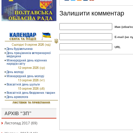
Залишити комментар
Имя (обов'я
E-mail (не п
URL
АРХІВ “ЗП”
Листопад 2017
(69)