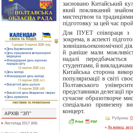
засновано Китайський кул
який покликаний знайом
мистецтвом та традиціями
підготовку за цей час про
Для ПУЕТ співпраця з 
зокрема, в аспекті підгот
зовнішньоекономічної дія
й раніше мали можливіст
надалі передбачаєтьс
студентами, й викладачами
Китайська сторона викор
популяризації в світі сво
Полтавського університ
представники делегації пр
сучасне образотворче ми
спеціально привезену в
концерт.
АРХІВ “ЗП”
Рубрика:
Листопад 2017
(69)
«
Як живеш, вет