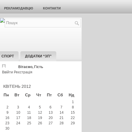
РЕКЛАМОДАВЦЮ
КОНТАКТИ
СПОРТ
ДОДАТКИ “ЗП”
Вітаємо, Гість
Ввійти
Реєстрація
КВІТЕНЬ 2012
Пн
Вт
Ср
Чт
Пт
Сб
Нд
1
2
3
4
5
6
7
8
9
10
11
12
13
14
15
16
17
18
19
20
21
22
23
24
25
26
27
28
29
30