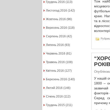
Тож найб
Грудень 2016
(113)
місцевого
Листопад 2016
(142)
футбольно
краю. Наг
Жовтень 2016
(96)
та в лісо
відеоспо
Вересень 2016
(118)
волонтері
Серпень 2016
(42)
Рубрик
Липень 2016
(93)
Червень 2016
(81)
“ХОР
Травень 2016
(108)
РОКІВ
Квітень 2016
(127)
Опублікова
У нашій о
Березень 2016
(140)
1800 – о
Лютий 2016
(146)
зазвичай
факторів 
Січень 2016
(112)
Серед се
причому я
Грудень 2015
(211)