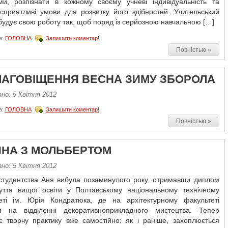
ми, розпізнати в кожному своєму учневі індивідуальність та
 сприятливі умови для розвитку його здібностей. Учительський
будує свою роботу так, щоб поряд із серйозною навчальною […]
а:
ГОЛОВНА
Залишити коментар!
Повністью »
ЛАГОВІЩЕННЯ ВЕСНА ЗИМУ ЗБОРОЛА
но: 5 Квітня 2012
а:
ГОЛОВНА
Залишити коментар!
Повністью »
ИНА З МОЛЬБЕРТОМ
но: 5 Квітня 2012
 студентства Аня вибула позаминулого року, отримавши диплом
уття вищої освіти у Полтавському національному технічному
теті ім. Юрія Кондратюка, де на архітектурному факультеті
я на відділенні декоративно­прикладного мистецтва. Тепер
ує творчу практику вже самостійно: як і раніше, захоплюється