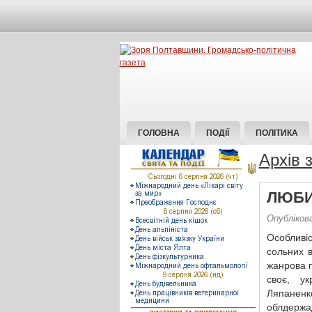
ГОЛОВНА
ПОДІЇ
ПОЛІТИКА
Архів 
ЛЮБИ
Опублікова
Особливі
сольних 
жанрова п
своє, у
Ляпанен
облдержа