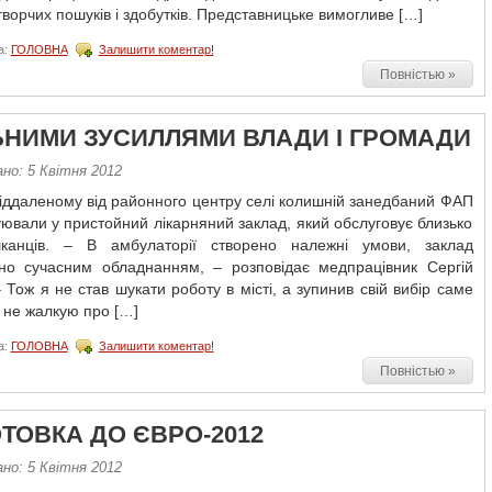
 творчих пошуків і здобутків. Представницьке вимогливе […]
а:
ГОЛОВНА
Залишити коментар!
Повністью »
ЬНИМИ ЗУСИЛЛЯМИ ВЛАДИ І ГРОМАДИ
но: 5 Квітня 2012
іддаленому від районного центру селі колишній занедбаний ФАП
ювали у пристойний лікарняний заклад, який обслуговує близько
анців. – В амбулаторії створено належні умови, заклад
ано сучасним обладнанням, – розповідає медпрацівник Сергій
 Тож я не став шукати роботу в місті, а зупинив свій вибір саме
Й не жалкую про […]
а:
ГОЛОВНА
Залишити коментар!
Повністью »
ОТОВКА ДО ЄВРО-2012
но: 5 Квітня 2012