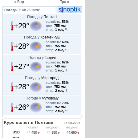
« Бер
Тра »
Погода
06.08.26, вечір
Погода у
Полтаві
вологість:
53%
+29°
тиск:
755 мм
вітер:
1 м/с,
Погода у
Кременчуці
вологість:
60%
+28°
тиск:
755 мм
вітер:
2 м/с,
Погода у
Гадячі
вологість:
67%
+27°
тиск:
749 мм
вітер:
1 м/с,
Погода у
Миргороді
вологість:
53%
+28°
тиск:
752 мм
вітер:
2 м/с,
Погода у
Чутовому
вологість:
70%
+26°
тиск:
752 мм
вітер:
2 м/с,