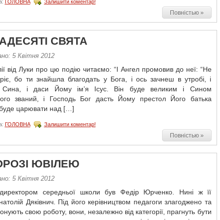
а:
ГОЛОВНА
Залишити коментар!
Повністью »
АДЕСЯТІ СВЯТА
но: 5 Квітня 2012
ії від Луки про цю подію читаємо: “І Ангел промовив до неї: “Не
ріє, бо ти знайшла благодать у Бога, і ось зачнеш в утробі, і
Сина, і даси Йому ім’я Ісус. Він буде великим і Сином
ого званий, і Господь Бог дасть Йому престол Його батька
 буде царювати над […]
а:
ГОЛОВНА
Залишити коментар!
Повністью »
ОРОЗІ ЮВІЛЕЮ
но: 5 Квітня 2012
иректором середньої школи був Федір Юрченко. Нині ж її
атолій Дяківнич. Під його керівництвом педагоги злагоджено та
конують свою роботу, вони, незалежно від категорії, прагнуть бути