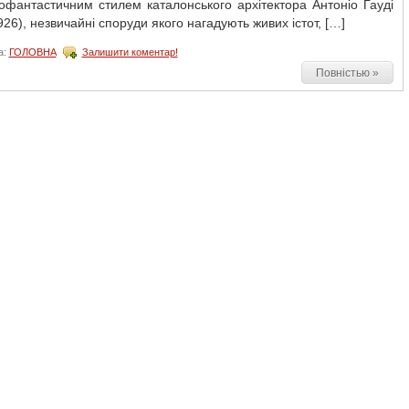
­фантастичним стилем каталонського архітектора Антоніо Гауді
926), незвичайні споруди якого нагадують живих істот, […]
а:
ГОЛОВНА
Залишити коментар!
Повністью »