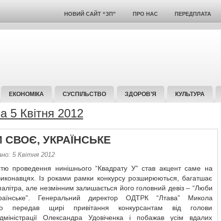
НОВИЙ САЙТ “ЗП”
ПРО НАС
ПЕРЕДПЛАТА
ЕКОНОМІКА
СУСПІЛЬСТВО
ЗДОРОВ’Я
КУЛЬТУРА
за 5 Квітня 2012
 СВОЄ, УКРАЇНСЬКЕ
но: 5 Квітня 2012
стю проведення нинішнього “Квадрату У” став акцент саме на
виконавцях. Із роками рамки конкурсу розширюються, багатшає
алітра, але незмінним залишається його головний девіз – “Люби
країнське”. Генеральний директор ОДТРК “Лтава” Микола
ко передав щирі привітання конкурсантам від голови
дміністрації Олександра Удовіченка і побажав усім вдалих