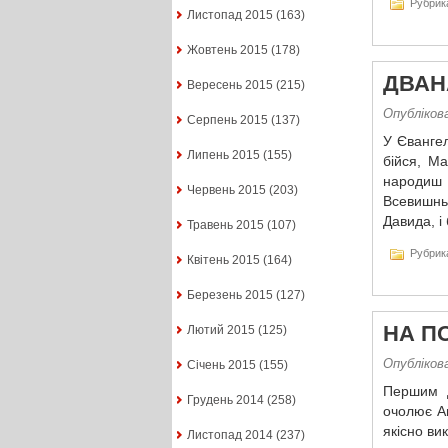
Рубрик
Листопад 2015
(163)
Жовтень 2015
(178)
ДВАН
Вересень 2015
(215)
Опублікова
Серпень 2015
(137)
У Євангел
Липень 2015
(155)
бійся, Ма
народиш 
Червень 2015
(203)
Всевишнь
Давида, і
Травень 2015
(107)
Рубрик
Квітень 2015
(164)
Березень 2015
(127)
НА П
Лютий 2015
(125)
Опублікова
Січень 2015
(155)
Першим д
Грудень 2014
(258)
очолює Ан
якісно ви
Листопад 2014
(237)