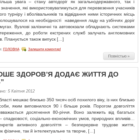
ільша увага – стану автодоріг як загальнодержавного, так і
 значення, які використовуватимуться для перевезення учасників
го турніру і вболівальників та відвідання ними історичних місць
олошувалося на необхідності наведення ладу на узбіччях доріг
смугах. Вузлові залізничні та автовокзали обладнають системами
стереження, до роботи екстрених служб залучать англомовних
в. Планується також випуск […]
а:
ГОЛОВНА
Залишити коментар!
Повністью »
ОШЕ ЗДОРОВ’Я ДОДАЄ ЖИТТЯ ДО
”
но: 5 Квітня 2012
бласті мешкає близько 350 тисяч осіб похилого віку, із них близько
соби, яким виповнилося 90 і більше років. Порогом довголіття
 вважається досягнення 80-річчя. Воно залежить від багатьох
– спадковості, соціально-економічних умов, природних впливів…
кретів активного довголіття – безперервне трудове життя,
к фізичне, так й інтелектуальне та творче, […]