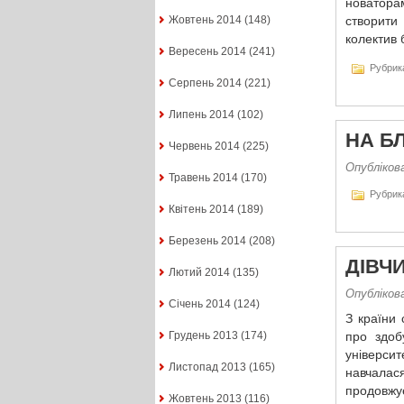
новатора
Жовтень 2014
(148)
створити
колектив 
Вересень 2014
(241)
Рубрик
Серпень 2014
(221)
Липень 2014
(102)
НА Б
Червень 2014
(225)
Опублікова
Травень 2014
(170)
Рубрик
Квітень 2014
(189)
Березень 2014
(208)
ДІВЧ
Лютий 2014
(135)
Опублікова
Січень 2014
(124)
З країни
Грудень 2013
(174)
про здоб
універси
Листопад 2013
(165)
навчалас
продов­ж
Жовтень 2013
(116)