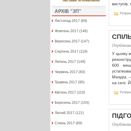
виступів,
АРХІВ “ЗП”
Рубрик
Листопад 2017
(69)
Жовтень 2017
(146)
СПІЛ
Вересень 2017
(147)
Опублікова
Серпень 2017
(119)
У цьому в
реконстру
Липень 2017
(149)
600 мешк
устатков
Червень 2017
(83)
Мазура. –
Травень 2017
(95)
на селі. 
Рубрик
Квітень 2017
(110)
Березень 2017
(154)
Лютий 2017
(121)
ПІДГ
Січень 2017
(69)
Опублікова