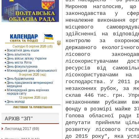
Миронов наголосив, що
законодавства у сфе
неналежне виконання ор
місцевого самовряду
здійсненні на відповід
контролю за охороною
державного екологічног
лісового законодав
лісокористувачами дос
ресурсів від самовіль
лісокористувачами на 
господарства. У 2011 р
незаконних рубок, за я
склав 446 тис. грн. Упр
незаконними рубками в
фонду в розмірі майже 3
Голова обласної ради 
АРХІВ “ЗП”
депутати прийняли ціль
розвитку лісового госп
Листопад 2017
(69)
до 2015 року", яка усп