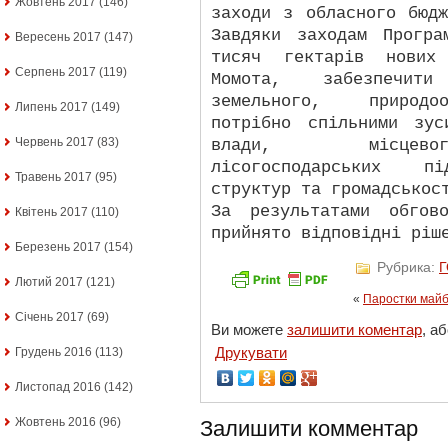
Жовтень 2017
(146)
заходи з обласного бюд
Завдяки заходам Прогр
Вересень 2017
(147)
тисяч гектарів нових
Серпень 2017
(119)
Момота, забезпечити
земельного, природоо
Липень 2017
(149)
потрібно спільними зус
Червень 2017
(83)
влади, місцевог
лісогосподарських пі
Травень 2017
(95)
структур та громадськос
За результатами обгов
Квітень 2017
(110)
прийнято відповідні ріш
Березень 2017
(154)
Рубрика:
Лютий 2017
(121)
«
Паростки майбу
Січень 2017
(69)
Ви можете
залишити коментар
, а
Друкувати
Грудень 2016
(113)
Листопад 2016
(142)
Жовтень 2016
(96)
Залишити комментар