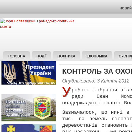
НОВИЙ 
ГОЛОВНА
ПОДІЇ
ПОЛІТИКА
ЕКОНОМІКА
СУСПІ
КОНТРОЛЬ ЗА ОХО
Опубліковано: 3 Квітня 2012
У
роботі зібрання взя
ради Іван Момо
облдержадміністрації Во
Зазначалося, що нині в
тис. га земель лісово
деревостанів становить
вік насаджень – 56 рокі