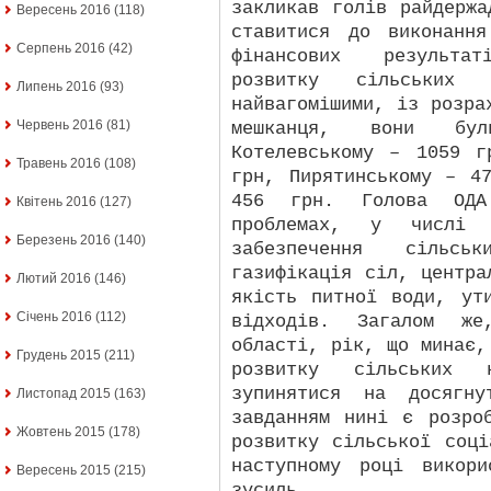
закликав голів райдержа
Вересень 2016
(118)
ставитися до виконанн
Серпень 2016
(42)
фінансових результа
розвитку сільських 
Липень 2016
(93)
найвагомішими, із розра
Червень 2016
(81)
мешканця, вони бу
Котелевському – 1059 г
Травень 2016
(108)
грн, Пирятинському – 4
456 грн. Голова ОДА
Квітень 2016
(127)
проблемах, у числі 
Березень 2016
(140)
забезпечення сільсь
газифікація сіл, центра
Лютий 2016
(146)
якість питної води, ут
Січень 2016
(112)
відходів. Загалом же
області, рік, що минає,
Грудень 2015
(211)
розвитку сільських 
зупинятися на досягну
Листопад 2015
(163)
завданням нині є розро
Жовтень 2015
(178)
розвитку сільської соц
наступному році викор
Вересень 2015
(215)
зусиль.