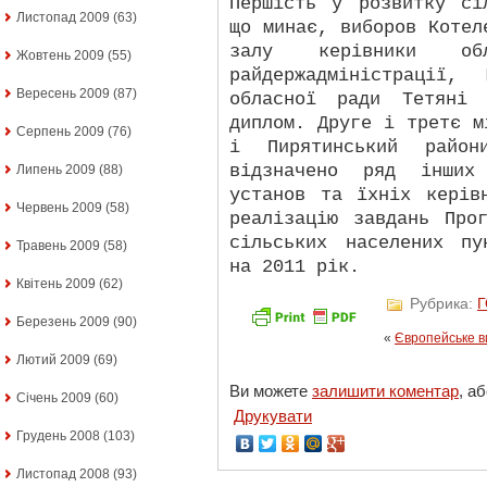
Першість у розвитку сі
Листопад 2009
(63)
що минає, виборов Котел
залу керівники об
Жовтень 2009
(55)
райдержадміністрації,
Вересень 2009
(87)
обласної ради Тетяні 
диплом. Друге і третє м
Серпень 2009
(76)
і Пирятинський район
відзначено ряд інших
Липень 2009
(88)
установ та їхніх керів
Червень 2009
(58)
реалізацію завдань Про
сільських населених пу
Травень 2009
(58)
на 2011 рік.
Квітень 2009
(62)
Рубрика:
Березень 2009
(90)
«
Європейське в
Лютий 2009
(69)
Ви можете
залишити коментар
, а
Січень 2009
(60)
Друкувати
Грудень 2008
(103)
Листопад 2008
(93)