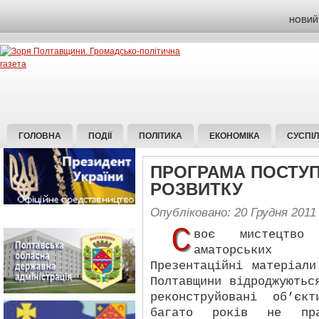
НОВИЙ 
ГОЛОВНА
ПОДІЇ
ПОЛІТИКА
ЕКОНОМІКА
СУСПІ
ПРОГРАМА ПОСТУ
РОЗВИТКУ
Опубліковано: 20 Грудня 2011
С
воє мистецтво 
аматорських 
Презентаційні матеріал
Полтавщини відроджуютьс
реконструйовані об’єк
багато років не пра