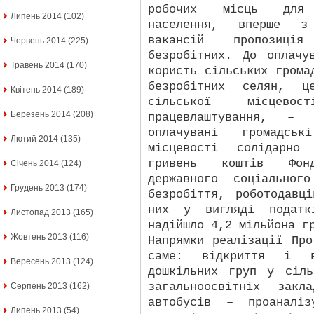
робочих місць для 
Липень 2014
(102)
населення, вперше з 
вакансій пропозиція
Червень 2014
(225)
безробітних. До оплачу
Травень 2014
(170)
користь сільських грома
безробітних селян, ц
Квітень 2014
(189)
сільської місцево
Березень 2014
(208)
працевлаштування, –
оплачувані громадсь
Лютий 2014
(135)
місцевості солідарно
гривень коштів Фонду
Січень 2014
(124)
державного соціальног
Грудень 2013
(174)
безробіття, роботодавц
них у вигляді податк
Листопад 2013
(165)
надійшло 4,2 мільйона г
Жовтень 2013
(116)
Напрямки реалізації Пр
саме: відкриття і в
Вересень 2013
(124)
дошкільних груп у сіль
загальноосвітніх закл
Серпень 2013
(162)
автобусів – проаналіз
Липень 2013
(54)