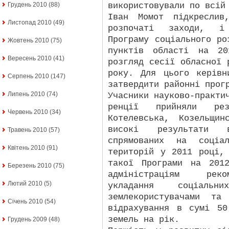
використовували по всій
Грудень 2010
(88)
Іван Момот підкреслив
Листопад 2010
(49)
розпочаті заходи, і 
Програму соціального ро
Жовтень 2010
(75)
пунктів області на 2
Вересень 2010
(41)
розгляд сесії обласної 
року. Для цього керівн
Серпень 2010
(147)
затвердити районні прог
Липень 2010
(74)
Учасники науково-практи
ренції прийняли рез
Червень 2010
(34)
Котелевська, Козельщи
високі результати 
Травень 2010
(57)
спрямованих на соціал
Квітень 2010
(91)
територій у 2011 році,
такої Програми на 201
Березень 2010
(75)
адміністраціям реко
Лютий 2010
(5)
укладання соціал
землекористувачами та
Січень 2010
(54)
відрахування в сумі 5
земель на рік.
Грудень 2009
(48)