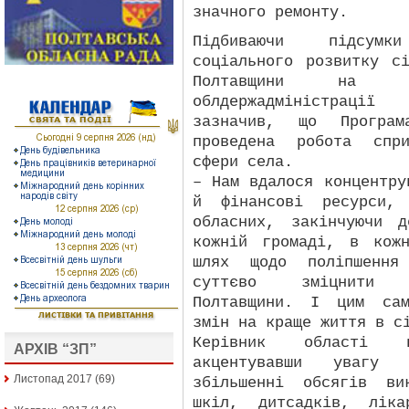
значного ремонту.
Підбиваючи підсумк
соціального розвитку с
Полтавщини на 
облдержадміністраці
зазначив, що Програ
проведена робота спри
сфери села.
– Нам вдалося концентру
й фінансові ресурси, 
обласних, закінчуючи 
кожній громаді, в кож
шлях щодо поліпшення
суттєво зміцнити е
Полтавщини. І цим сам
змін на краще життя в с
Керівник області пр
АРХІВ “ЗП”
акцентувавши увагу 
Листопад 2017
(69)
збільшенні обсягів ви
шкіл, дитсадків, ліка