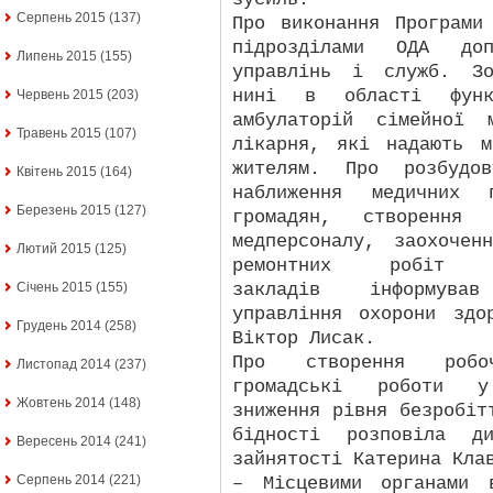
Серпень 2015
(137)
Про виконання Програми
підрозділами ОДА доп
Липень 2015
(155)
управлінь і служб. Зо
нині в області функ
Червень 2015
(203)
амбулаторій сімейної 
Травень 2015
(107)
лікарня, які надають м
жителям. Про розбудо
Квітень 2015
(164)
наближення медичних 
Березень 2015
(127)
громадян, створення 
медперсоналу, заохочен
Лютий 2015
(125)
ремонтних робіт лік
закладів інформува
Січень 2015
(155)
управління охорони здо
Грудень 2014
(258)
Віктор Лисак.
Про створення робо
Листопад 2014
(237)
громадські роботи у
Жовтень 2014
(148)
зниження рівня безробіт
бідності розповіла ди
Вересень 2014
(241)
зайнятості Катерина Кла
Серпень 2014
(221)
– Місцевими органами 