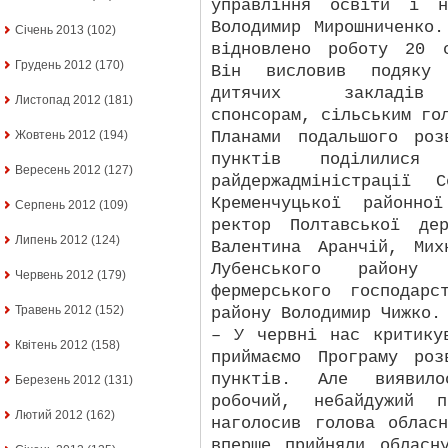
управління освіти і н
Володимир Мирошниченко
Січень 2013
(102)
відновлено роботу 20 
Грудень 2012
(170)
Він висловив подяку 
дитячих закладів с
Листопад 2012
(181)
спонсорам, сільським го
Планами подальшого роз
Жовтень 2012
(194)
пунктів поділилися 
Вересень 2012
(127)
райдержадміністрації 
Кременчуцької районно
Серпень 2012
(109)
ректор Полтавської де
Липень 2012
(124)
Валентина Аранчій, Мих
Лубенського району
Червень 2012
(179)
фермерського господарс
Травень 2012
(152)
району Володимир Чижко.
– У червні нас критику
Квітень 2012
(158)
приймаємо Програму роз
пунктів. Але виявил
Березень 2012
(131)
робочий, небайдужий 
Лютий 2012
(162)
наголосив голова облас
вперше прийняли обласн