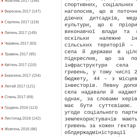
Жовтень 2017
(146)
спортивних, соціальних
наголосив, що в поточн
Вересень 2017
(147)
діючих дитсадків, мед
Серпень 2017
(119)
культури, що є пріори
виконавчої влади та м
Липень 2017
(149)
оскільки належне ін
Червень 2017
(83)
сільських територій –
села й держави в ціло
Травень 2017
(95)
підкреслив, що за по
інфраструктури села 
Квітень 2017
(110)
гривень, у тому числі 
Березень 2017
(154)
бюджету, 44 – з місце
інвесторів. Певну доп
Лютий 2017
(121)
села надавали й надают
Січень 2017
(69)
однак, за словами кері
має бути суттєвішою. 
Грудень 2016
(113)
угоди соціального парт
землекористувачів маю
Листопад 2016
(142)
гривень за кожен гектар
Жовтень 2016
(96)
облдержадміністраці