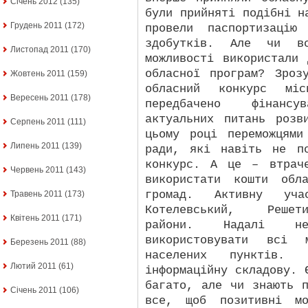
Січень 2012
(135)
були прийняті подібні н
Грудень 2011
(172)
провели паспортизацію
здобутків. Але чи в
Листопад 2011
(170)
можливості використали
обласної програм? Зроз
Жовтень 2011
(159)
обласний конкурс мі
Вересень 2011
(178)
передбачено фінанс
актуальних питань розв
Серпень 2011
(111)
цьому році переможцям
Липень 2011
(139)
ради, які навіть не п
конкурс. А це – втрач
Червень 2011
(143)
використати кошти обл
громад. Активну уч
Травень 2011
(173)
Котелевський, Решети
Квітень 2011
(171)
райони. Надалі не
використовувати всі 
Березень 2011
(88)
населених пунктів.
Лютий 2011
(61)
інформаційну складову. 
багато, але чи знають 
Січень 2011
(106)
все, щоб позитивні м